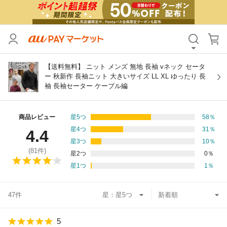
カテゴリ
すべて
価格
すべて
【送料無料】 ニット メンズ 無地 長袖 vネック セータ
ー 秋新作 長袖ニット 大きいサイズ LL XL ゆったり 長
袖 長袖セーター ケーブル編
支払い方法
すべて
その他の条件
商品レビュー
星5つ
58
％
星4つ
31
％
4.4
送料無料
タイムセール
星3つ
10
％
(
81
件)
星2つ
0
％
Pontaパス特典対象すべて
ポイントUPセレクトのみ
星1つ
1
％
サンキュー配送対象
レビューキャンペーン
47件
星：
キーワード
5