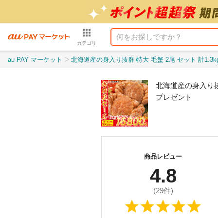
カテゴリ
au PAY マーケット
北海道産の身入り抜群 特大 毛蟹 2尾 セット 計1.3kg 1尾 毛ガニ 毛蟹 けがに 平均65
北海道産の身入り抜群 
プレゼント
商品レビュー
4.8
(
29
件)