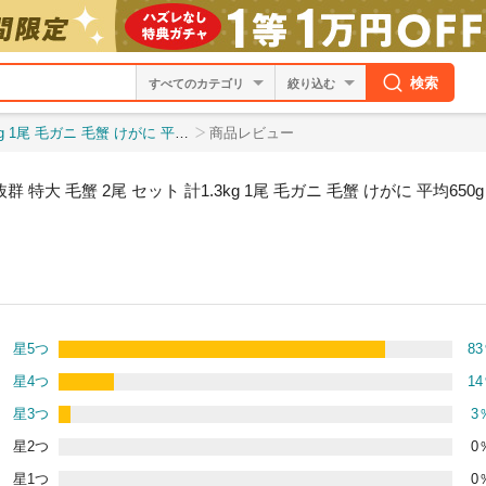
検索
絞り込む
0g 送料無料 食品 グルメ 海鮮 ギフト プレゼント
商品レビュー
特大 毛蟹 2尾 セット 計1.3kg 1尾 毛ガニ 毛蟹 けがに 平均650
星5つ
83
星4つ
14
星3つ
3
星2つ
0
星1つ
0