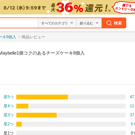
検索
絞り込む
ケーキ8個入
商品レビュー
aybelle1個コクのあるチーズケーキ8個入
星5つ
47
星4つ
11
星3つ
37
星2つ
5
星1つ
0