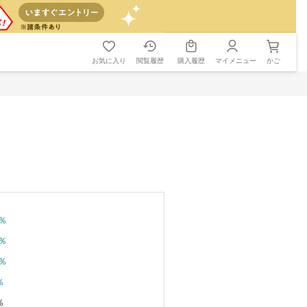
お気に入り
閲覧履歴
購入履歴
マイメニュー
かご
％
％
％
％
％