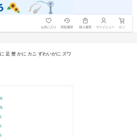
お気に入り
閲覧履歴
購入履歴
マイメニュー
かご
に 足 蟹 かに カニ ずわいがに ズワ
％
％
％
％
％