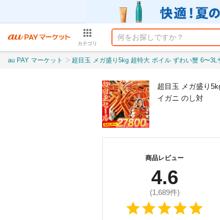
カテゴリ
au PAY マーケット
超目玉 メガ盛り5kg 超特大 ボイル ずわい蟹 6〜3Lサイズ 送料無料 冷凍便 本ずわいがに
超目玉 メガ盛り5k
イガニ のし対
商品レビュー
4.6
(
1,689
件)