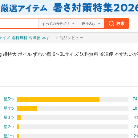
検索
絞り込む
 足 蟹 かに カニ ずわいがに ズワイガニ のし対
商品レビュー
g 超特大 ボイル ずわい蟹 6〜3Lサイズ 送料無料 冷凍便 本ずわいが
星5つ
74
星4つ
18
星3つ
4
星2つ
2
星1つ
2