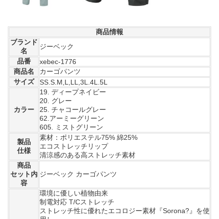
商品情報
ブランド
ジーベック
名
品番
xebec-1776
商品名
カーゴパンツ
サイズ
SS.S.M,L,LL,3L.4L.5L
19. ディープネイビー
20. グレー
カラー
25. チャコールグレー
62.アーミーグリーン
605. ミストグリーン
素材：ポリエステル75% 綿25%
製品
エコストレッチリップ
仕様
清涼感のある高ストレッチ素材
商品
セット内
ジーベック カーゴパンツ
容
環境に優しい植物由来
制電対応 T/Cストレッチ
ストレッチ性に優れたエコロジー素材『Sorona?』を使