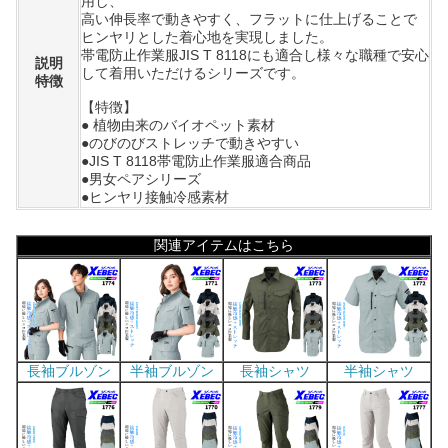
用し、
高い伸長率で動きやすく、フラットに仕上げることで
ヒンヤリとした着心地を実現しました。
帯電防止作業服JIS T 8118にも適合し様々な職種で安心
説明
して着用いただけるシリーズです。
特徴
【特徴】
● 植物由来のバイオペット素材
●のびのびストレッチで動きやすい
●JIS T 8118帯電防止作業服適合商品
●男女ペアシリーズ
●ヒンヤリ接触冷感素材
関連アイテムはこちら
長袖ブルゾン
半袖ブルゾン
長袖シャツ
半袖シャツ