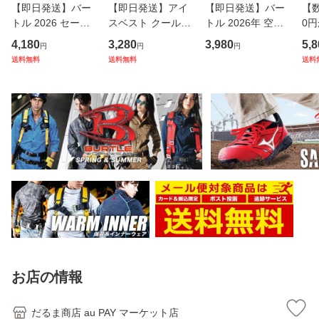
【即日発送】バー
【即日発送】アイ
【即日発送】バー
【数
トル 2026 セーフ
スベスト クールベ
トル 2026年 空調
0円
ティースニーカー
スト 保冷剤 4個付
エアークラフト ハ
に
4,180
3,280
3,980
5,8
円
円
円
安全靴 3301 ロー
き 保冷ベスト 熱中
イバック 半袖ブル
送
送料無料
送料無料
送料
カット サイドファ
症対策 アイスパッ
ゾン AC2096HB
プ
スナー クッション
ク4個付き アイト
【服のみ】ファン
セ
性 耐油 耐滑 鋼製
ス AZ-865948 ア
対応 男女兼用 ハイ
ー
先芯 制菌 消
イスパック
バックファン
グ 
イ
お店の情報
だるま商店 au PAY マーケット店