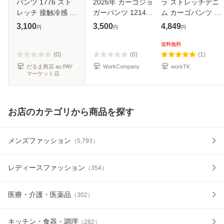
パンツ 1776 スト
2026年 カーゴジョ
ラ ストレッチデニ
レッチ 接触冷感 帯
ガーパンツ 1214-
ム カーゴパンツ 作
電防止 速乾性 男女
235 メンズ レディ
業ズボン ワークパ
3,100
3,500
4,849
円
円
円
ペア ワークウェア
ース ストレッチ 春
ンツ 春夏 接触冷感
作業服 作業着 ユニ
夏 吸汗速乾 軽量
涼しい 作業着 作業
送料無料
フォーム XEBEC
点接触 作業ズボン
服 カジュアル かっ
(0)
(0)
(1)
作業服
こい
だるま商店 au PAY
WorkCompany
workTK
マーケット店
お店のカテゴリから商品を探す
メンズファッション
（
5,793
）
レディースファッション
（
354
）
医療・介護・医薬品
（
302
）
キッチン・食器・調理
（
282
）