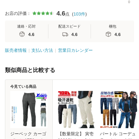
0
4.6
お店の評価：
点
(
103
件
)
連絡・応対
配送スピード
梱包
4.6
4.6
4.6
販売者情報
支払い方法
営業日カレンダー
類似商品と比較する
今見ている商品
ジーベック カーゴ
【数量限定】 寅壱
バートル コーデュ