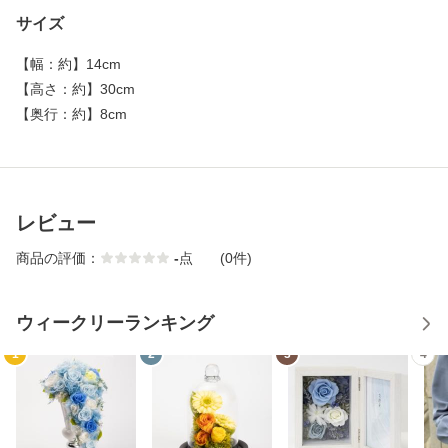
サイズ
【
幅：約
】
14cm
【
高さ：約
】
30cm
【
奥行：約
】
8cm
レビュー
商品の評価：
-
点
(0件)
ウィークリーランキング
1
2
3
4