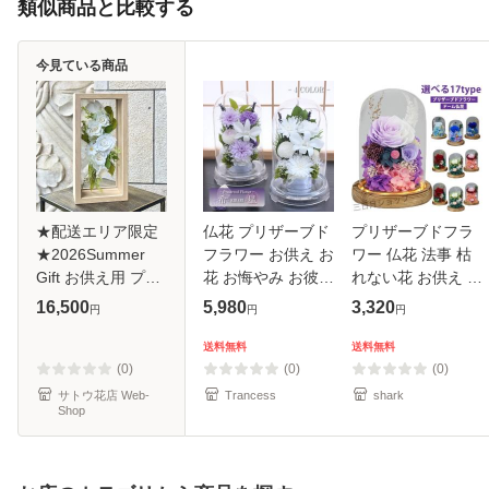
類似商品と比較する
今見ている商品
★配送エリア限定
仏花 プリザーブド
プリザーブドフラ
★2026Summer
フラワー お供え お
ワー 仏花 法事 枯
Gift お供え用 プリ
花 お悔やみ お彼岸
れない花 お供え 仏
ザーブドフラワー
仏壇 枯れない 仏花
花ドーム お彼岸 ド
16,500
5,980
3,320
円
円
円
「Flow (フロー/流
お供え 花 お悔やみ
ーム仏花 お悔やみ
れ)」
お盆 新盆 初盆 お
お供え物？仏壇 ロ
送料無料
送料無料
彼岸 ペットブリザ
ーズ ガラスドーム
(0)
(0)
(0)
ー
アレン
サトウ花店 Web-
Trancess
shark
Shop