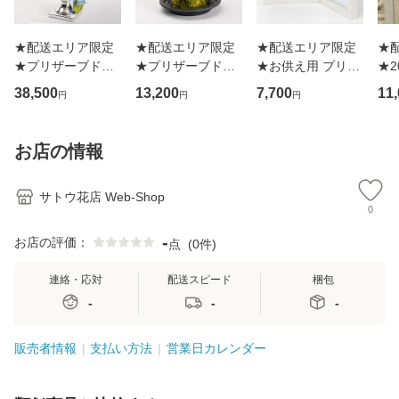
★配送エリア限定
★配送エリア限定
★配送エリア限定
★
★プリザーブドフ
★プリザーブドフ
★お供え用 プリザ
★2
ラワーアレンジメ
ラワーアレンジメ
ーブドフラワー
ft
38,500
13,200
7,700
11
円
円
円
ント IG-pr0125
ント IG-pr1325
「メモリアル ブル
ー
ー」
um
光)
お店の情報
サトウ花店 Web-Shop
0
-
お店の評価：
点
(
0件
)
連絡・応対
配送スピード
梱包
-
-
-
販売者情報
支払い方法
営業日カレンダー