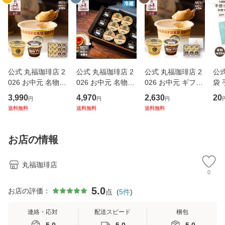
公式 丸福珈琲店 2
公式 丸福珈琲店 2
公式 丸福珈琲店 2
公式
026 お中元 名物プ
026 お中元 名物プ
026 お中元 ギフト
袋
リン 珈琲プリン2
リン6個とコーヒー
スイーツ プリン 食
3,990
4,970
2,630
20
円
円
円
種12個詰合せ 食べ
ゼリー6個 セット
べ比べ 6個 セット
送料無料
送料無料
送料無料
比べセット 濃厚 ス
スイーツ お取り寄
選べる 名物プリン
イーツ お取り寄せ
せ ギフト 贈答 帰
珈琲プリン コーヒ
老舗の味 ギフト 贈
省土産 手土産 お礼
ー 詰め合わせ 少人
お店の情報
答 帰省
お祝 挨
数
丸福珈琲店
0
5.0
お店の評価：
点
(
5
件
)
連絡・応対
配送スピード
梱包