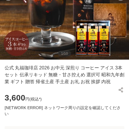
1
/
10
公式 丸福珈琲店 2026 お中元 深煎り コーヒー アイス 3本
セット 伝承リキッド 無糖・甘さ控えめ 選択可 昭和九年創
業 ギフト 贈答 帰省土産 手土産 お礼 お祝 挨拶 内祝
3,600
円(
税込*
)
[NETWORK ERROR] ネットワーク周りの設定を確認してくださ
い