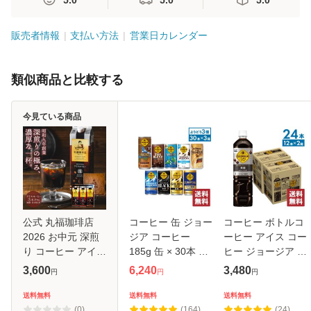
5.0
5.0
5.0
販売者情報
支払い方法
営業日カレンダー
類似商品と比較する
今見ている商品
公式 丸福珈琲店
コーヒー 缶 ジョー
コーヒー ボトルコ
2026 お中元 深煎
ジア コーヒー
ーヒー アイス コー
り コーヒー アイス
185g 缶 × 30本 入
ヒー ジョージア 深
3本セット 伝承リ
各種 選べる 3箱
み焙煎 贅沢ブラッ
3,600
6,240
3,480
円
円
円
キッド 無糖・甘さ
【送料無料】
ク 無糖 950ml PET
控えめ 選択可 昭和
× 12本 × 2箱 【送
送料無料
送料無料
送料無料
九年創業 ギフト 贈
料無料】
(0)
(164)
(24)