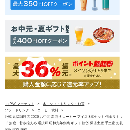
au PAY マーケット
>
水・ソフトドリンク・お茶
>
ソフトドリンク
>
コーヒー飲料
>
公式 丸福珈琲店 2026 お中元 深煎り コーヒー アイス 3本セット 伝承リキッ
ド 無糖・甘さ控えめ 選択可 昭和九年創業 ギフト 贈答 帰省土産 手土産 お礼
お祝 挨拶 内祝