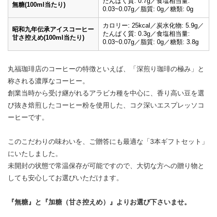
たんぱく質: 0.7g／食塩相当量:
無糖(100ml当たり)
0.03~0.07g／脂質: 0g／糖類: 0g
カロリー: 25kcal／炭水化物: 5.9g／
昭和九年伝承アイスコーヒー
たんぱく質: 0.3g／食塩相当量:
甘さ控えめ(100ml当たり)
0.03~0.07g／脂質: 0g／糖類: 3.8g
丸福珈琲店のコーヒーの特徴といえば、「深煎り珈琲の極み」と
称される濃厚なコーヒー。
創業当時から受け継がれるアラビカ種を中心に、香り高い豆を選
び抜き焙煎したコーヒー粉を使用した、コク深いエスプレッソコ
ーヒーです。
このこだわりの味わいを、ご贈答にも最適な「3本ギフトセット」
にいたしました。
未開封の状態で常温保存が可能ですので、大切な方への贈り物と
しても安心してお選びいただけます。
『無糖』と『加糖（甘さ控えめ）』よりお選び下さいませ。