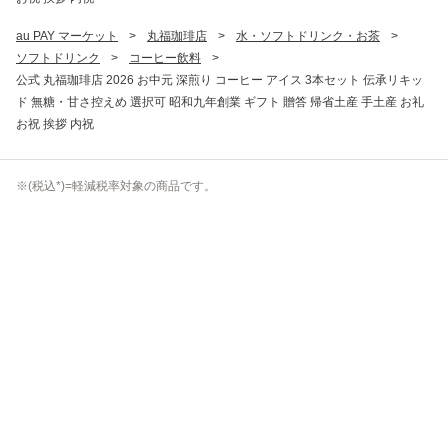
au PAY マーケット
>
丸福珈琲店
>
水・ソフトドリンク・お茶
>
ソフトドリンク
>
コーヒー飲料
>
公式 丸福珈琲店 2026 お中元 深煎り コーヒー アイス 3本セット 伝承リキッ
ド 無糖・甘さ控えめ 選択可 昭和九年創業 ギフト 贈答 帰省土産 手土産 お礼
お祝 挨拶 内祝
※(
税込
*)=軽減税率対象の商品です。