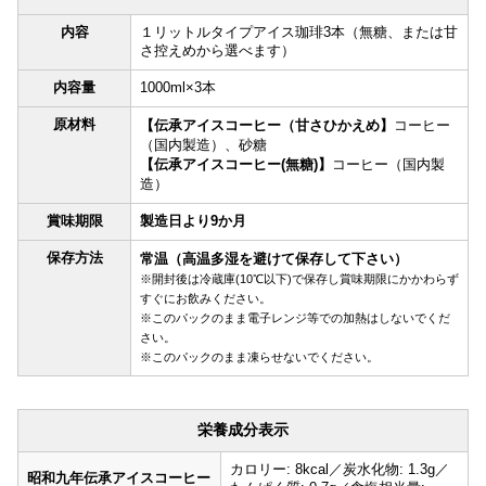
内容
１リットルタイプアイス珈琲3本（無糖、または甘
さ控えめから選べます）
内容量
1000ml×3本
原材料
【伝承アイスコーヒー（甘さひかえめ】
コーヒー
（国内製造）、砂糖
【伝承アイスコーヒー(無糖)】
コーヒー（国内製
造）
賞味期限
製造日より9か月
保存方法
常温（高温多湿を避けて保存して下さい）
※開封後は冷蔵庫(10℃以下)で保存し賞味期限にかかわらず
すぐにお飲みください。
※このパックのまま電子レンジ等での加熱はしないでくだ
さい。
※このパックのまま凍らせないでください。
栄養成分表示
カロリー: 8kcal／炭水化物: 1.3g／
昭和九年伝承アイスコーヒー