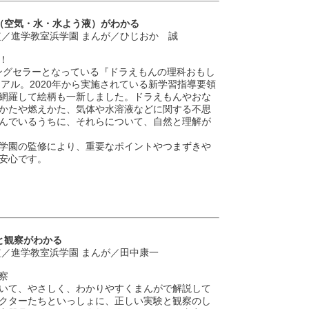
（空気・水・水よう液）がわかる
監／進学教室浜学園 まんが／ひじおか 誠
！
ロングセラーとなっている『ドラえもんの理科おもし
アル。2020年から実施されている新学習指導要領
網羅して絵柄も一新しました。ドラえもんやおな
かたや燃えかた、気体や水溶液などに関する不思
んでいるうちに、それらについて、自然と理解が
学園の監修により、重要なポイントやつまずきや
安心です。
と観察がわかる
監／進学教室浜学園 まんが／田中康一
察
いて、やさしく、わかりやすくまんがで解説して
クターたちといっしょに、正しい実験と観察のし