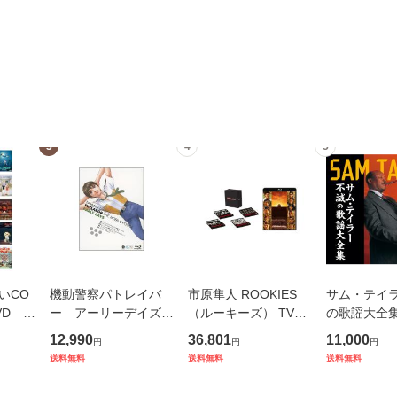
3
4
5
いCO
機動警察パトレイバ
市原隼人 ROOKIES
サム・テイ
VD 各
ー アーリーデイズ
（ルーキーズ） TVド
の歌謡大全集 
単品売
ブルーレイ
ラマ版 + 映画版 Blu-r
X 6枚組 20
12,990
36,801
11,000
円
円
円
ay セット
ューアル版
送料無料
送料無料
送料無料