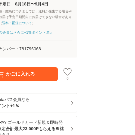
予定日：
8月18日〜9月4日
域・離島につきましては、送料が発生する場合や
お届け予定日期間内にお届けできない場合があり
（
送料・配送について
）
aパス会員はさらに+1%ポイント還元
ナンバー：
781796068
かごに入れる
0
ntaパス
会員なら
イント+
1
％
u PAY ゴールドカード新規＆即時発
限定
合計最大23,000Pもらえる※諸