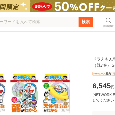
検索
詳細検索
ドラえもん
（既7巻） 
Pontaパス
特典
6,545
円
[NETWOR
してください