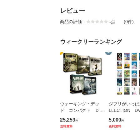
レビュー
商品の評価：
-
点
(0件)
ウィークリーランキング
1
2
ウォーキング・デッ
ジブリがいっぱ
ド コンパクト ＤＶ
LLECTION D
Ｄ−ＢＯＸ シーズン
20タイトル 
25,259
5,000
円
円
1〜5 セット
り
送料無料
送料無料