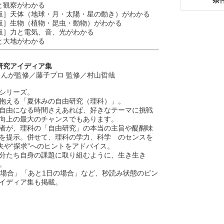
条
と観察がわかる
版］天体（地球・月・太陽・星の動き）がわかる
版］生物（植物・昆虫・動物）がわかる
版］力と電気、音、光がわかる
と大地がわかる
研究アイディア集
まんが監修／藤子プロ 監修／村山哲哉
シリーズ。
抱える「夏休みの自由研究（理科）」。
自由になる時間さえあれば、好きなテーマに挑戦
向上の最大のチャンスでもあります。
者が、理科の「自由研究」の本当の主旨や醍醐味
を提示。併せて、理科の学力、科学 のセンスを
夫や“探求”へのヒントをアドバイス。
分たち自身の課題に取り組むように、生き生き
。
場合」「あと1日の場合」など、秒読み状態のピン
イディア集も掲載。