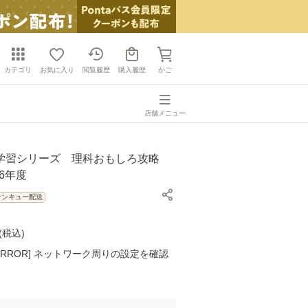
カテゴリ
お気に入り
閲覧履歴
購入履歴
かご
店舗メニュー
学習シリーズ 理科おもしろ攻略
26年度
サンキュー配送
(
税込
)
K ERROR] ネットワーク周りの設定を確認