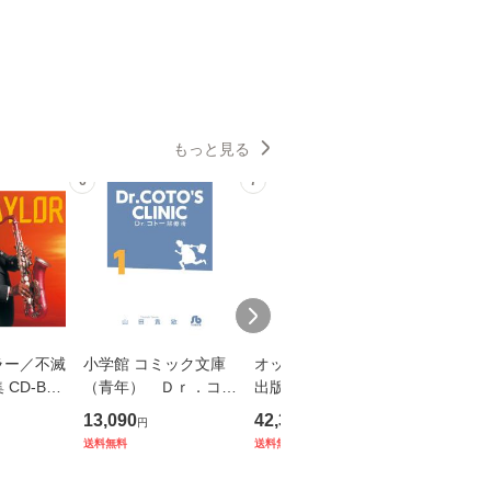
もっと見る
6
7
8
ラー／不滅
小学館 コミック文庫
オックスフォード大学
森山 良子 
CD-BO
（青年） Ｄｒ．コト
出版局 Oxford Readin
RY CD8
25年リニ
ー診療所 全14巻セッ
g Tree Value Pack ２
13,090
42,339
16,500
円
円
円
ト
(all 8 CD packs from
送料無料
送料無料
送料無料
Stage 4 to 5)