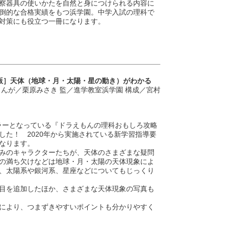
察器具の使いかたを自然と身につけられる内容に
倒的な合格実績をもつ浜学園。中学入試の理科で
対策にも役立つ一冊になります。
版］天体（地球・月・太陽・星の動き）がわかる
んが／栗原みさき 監／進学教室浜学園 構成／宮村
セラーとなっている『ドラえもんの理科おもしろ攻略
した！ 2020年から実施されている新学習指導要
なります。
みのキャラクターたちが、天体のさまざまな疑問
の満ち欠けなどは地球・月・太陽の天体現象によ
、太陽系や銀河系、星座などについてもじっくり
目を追加したほか、さまざまな天体現象の写真も
により、つまずきやすいポイントも分かりやすく