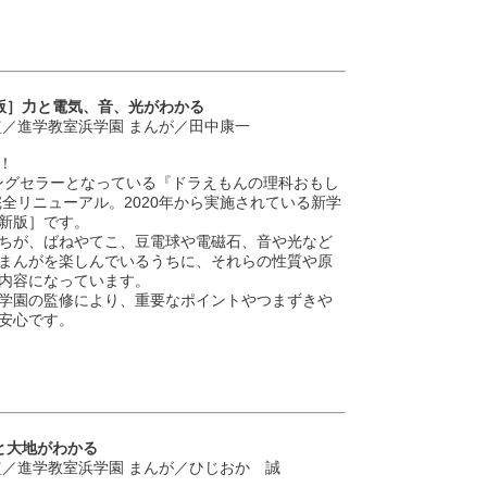
版］力と電気、音、光がわかる
監／進学教室浜学園 まんが／田中康一
！
ロングセラーとなっている『ドラえもんの理科おもし
全リニューアル。2020年から実施されている新学
新版］です。
ちが、ばねやてこ、豆電球や電磁石、音や光など
まんがを楽しんでいるうちに、それらの性質や原
内容になっています。
学園の監修により、重要なポイントやつまずきや
安心です。
と大地がわかる
監／進学教室浜学園 まんが／ひじおか 誠