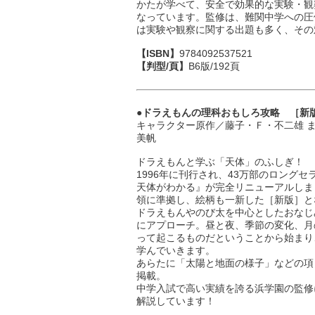
かたが学べて、安全で効果的な実験・観
なっています。監修は、難関中学への圧
は実験や観察に関する出題も多く、その
【ISBN】
9784092537521
【判型/頁】
B6版/192頁
●ドラえもんの理科おもしろ攻略 ［新
キャラクター原作／藤子・Ｆ・不二雄 ま
美帆
ドラえもんと学ぶ「天体」のふしぎ！
1996年に刊行され、43万部のロング
天体がわかる』が完全リニューアルしま
領に準拠し、絵柄も一新した［新版］と
ドラえもんやのび太を中心としたおなじ
にアプローチ。昼と夜、季節の変化、月
って起こるものだということから始まり
学んでいきます。
あらたに「太陽と地面の様子」などの項
掲載。
中学入試で高い実績を誇る浜学園の監修
解説しています！