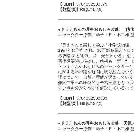
【ISBN】
9784092538979
【判型/頁】
B6版/192頁
●ドラえもんの理科おもしろ攻略 ［新
キャラクター原作／藤子・Ｆ・不二雄 
ドラえもんと楽しく学ぶ「小学校物理」
1997年に刊行され、30万部を超える
ろ攻略 力と電気、音、光がわかる』を完
習指導要領に準拠し、絵柄も一新した［
ドラえもんやおなじみのキャラクターた
に関する不思議や疑問に取り組んでいく
理について、自然と理解が深まっていく
難関中学への圧倒的な合格実績をもつ浜
すい点も分かりやすく解説しているので
【ISBN】
9784092538993
【判型/頁】
B6版/192頁
●ドラえもんの理科おもしろ攻略 天気
キャラクター原作／藤子・Ｆ・不二雄 