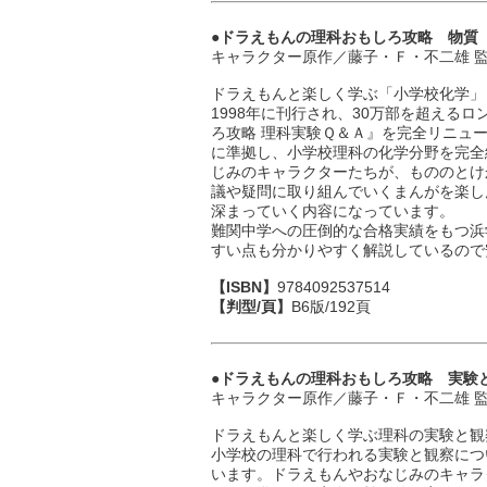
●ドラえもんの理科おもしろ攻略 物質
キャラクター原作／藤子・Ｆ・不二雄 
ドラえもんと楽しく学ぶ「小学校化学」
1998年に刊行され、30万部を超える
ろ攻略 理科実験Ｑ＆Ａ』を完全リニュー
に準拠し、小学校理科の化学分野を完全
じみのキャラクターたちが、もののとけ
議や疑問に取り組んでいくまんがを楽し
深まっていく内容になっています。
難関中学への圧倒的な合格実績をもつ浜
すい点も分かりやすく解説しているので
【ISBN】
9784092537514
【判型/頁】
B6版/192頁
●ドラえもんの理科おもしろ攻略 実験
キャラクター原作／藤子・Ｆ・不二雄 
ドラえもんと楽しく学ぶ理科の実験と観
小学校の理科で行われる実験と観察につ
います。ドラえもんやおなじみのキャラ