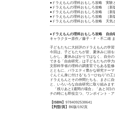
●ドラえもんの理科おもしろ攻略 実験
●ドラえもんの理科おもしろ攻略 ［新
●ドラえもんの理科おもしろ攻略 ［新
●ドラえもんの理科おもしろ攻略 ［新
●ドラえもんの理科おもしろ攻略 天気
●ドラえもんの理科おもしろ攻略 自由
キャラクター原作／藤子・Ｆ・不二雄 
子どもたちに大好評のドラえもんの学習
今回は、子どもたちが皆、夏休みに頭を
しかし、夏休みばかりではなく、自分の
できる「自由研究」は子どもたちの学力
文部科学省の理科の調査官でもある監修
とともに、バラエティ豊かな研究テーマ
ぐんぐん身に付ける“もう一ひねり”の工
ドラえもんとその仲間たちも、まさに自
と、いろいろな自由研究に取り組みます
「残りあと1週間の場合」「あと3日の
チの時にも即役立つ、ワンポイント・ア
【ISBN】
9784092538641
【判型/頁】
B6版/192頁