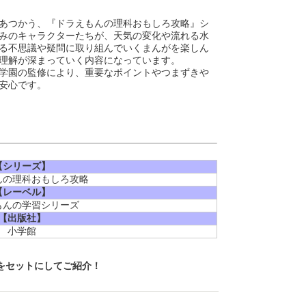
あつかう、『ドラえもんの理科おもしろ攻略』シ
みのキャラクターたちが、天気の変化や流れる水
る不思議や疑問に取り組んでいくまんがを楽しん
理解が深まっていく内容になっています。
学園の監修により、重要なポイントやつまずきや
安心です。
【シリーズ】
んの理科おもしろ攻略
【レーベル】
もんの学習シリーズ
【出版社】
小学館
をセットにしてご紹介！