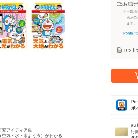
お届け
※一部地
表示の
ます。
Pont
ロット
Po
ポ
a
研究アイディア集
行
（空気・水・水よう液）がわかる