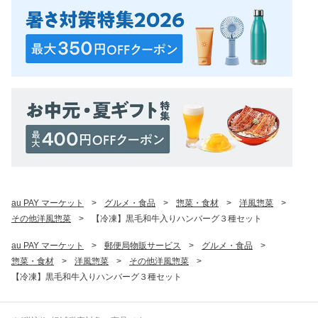
au PAY マーケット
>
グルメ・食品
>
惣菜・食材
>
洋風惣菜
>
その他洋風惣菜
>
【冷凍】黒毛和牛入りハンバーグ３種セット
au PAY マーケット
>
郵便局物販サービス
>
グルメ・食品
>
惣菜・食材
>
洋風惣菜
>
その他洋風惣菜
>
【冷凍】黒毛和牛入りハンバーグ３種セット