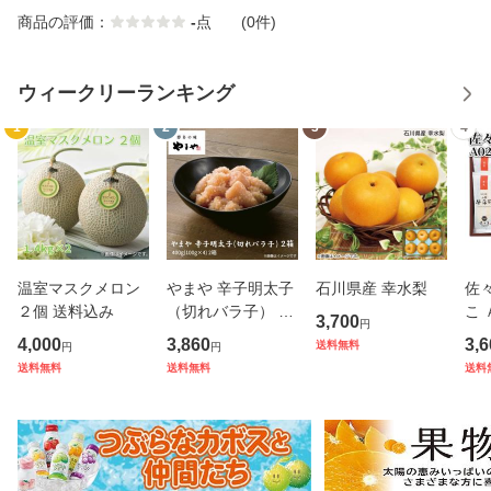
商品の評価：
-
点
(0件)
ウィークリーランキング
1
2
3
4
温室マスクメロン
やまや 辛子明太子
石川県産 幸水梨
佐
２個 送料込み
（切れバラ子） ２
こ 
3,700
円
箱
4,000
3,860
3,6
送料無料
円
円
送料無料
送料無料
送料