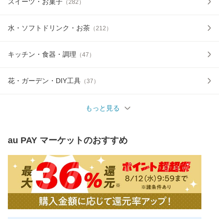
スイーツ・お菓子
（
282
）
水・ソフトドリンク・お茶
（
212
）
キッチン・食器・調理
（
47
）
花・ガーデン・DIY工具
（
37
）
もっと見る
au PAY マーケット
のおすすめ