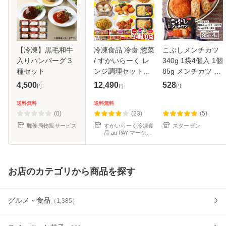
【冷凍】黒毛和牛
冷凍食品 冷食 惣菜
こぶしメンチカツ
入りハンバーグ３
/ すかいらーく レ
340g 1袋4個入 1個
種セット
ンジ調理セット（9
85g メンチカツ メ
種10袋）/ お惣菜
ンチ 電子レンジ 国
4,500
12,490
528
円
円
円
レンチン レンジ調
産 キャベツ 鶏肉
理 簡単調理 温める
冷凍食品 冷凍 食品
送料無料
送料無料
だけ おかず 弁当
簡単調理 手軽 簡単
(0)
(23)
(5)
グルメ
冷凍
郵便局物販サービス
すかいらーく冷凍食
スターゼン
品 au PAY マーケッ
ト店
お店のカテゴリから商品を探す
グルメ・食品
（
1,385
）