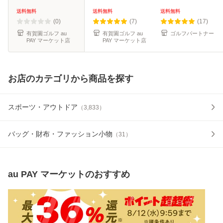
ー トリプルダイヤ
年モデル]
ル 2ピース 飛距離
モンド 3ダースセ
3ダース 36球入り
送料無料
送料無料
送料無料
ット （12球入り×3
BT2401 全5色
(0)
(7)
(17)
箱） [2026年モデ
有賀園ゴルフ au
有賀園ゴルフ au
ゴルフパートナー
PAY マーケット店
PAY マーケット店
ル]
お店のカテゴリから商品を探す
スポーツ・アウトドア
（
3,833
）
バッグ・財布・ファッション小物
（
31
）
au PAY マーケット
のおすすめ