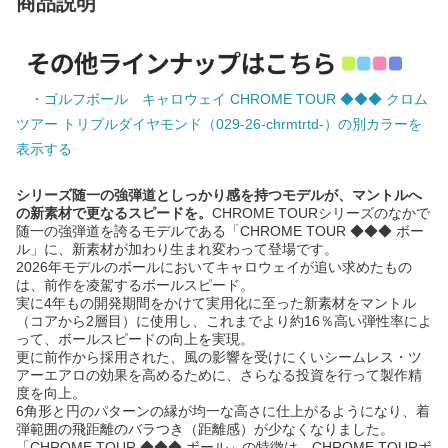
商品説明
・ゴルフボール キャロウェイ CHROME TOUR ◆◆◆ クロム
ツアー トリプルダイヤモンド（029-26-chrmtrtd-）の別カラーを
表示する
シリーズ随一の強弾道としっかり感を持つモデルが、マントルへ
の新素材で更なるスピードを。
CHROME TOURシリーズのなかで
随一の強弾道を誇るモデルである「CHROME TOUR ◆◆◆ ボー
ル」に、新素材が加わり生まれ変わって登場です。
2026年モデルのボールにおいてキャロウェイが追い求めたもの
は、前作を凌駕するボールスピード。
実に4年もの開発期間をかけて実用化に至った新素材をマントル
（コアから2層目）に使用し、これまでより約16％高い弾性率によ
って、ボールスピードの向上を実現。
更に前作から採用された、風の影響を受けにくいシームレス・ツ
アーエアロの効果を高めるために、さらなる投資を行って製作精
度を向上。
6角形と円のパターンの縁が均一な高さに仕上がるようになり、着
弾範囲の飛距離のバラつき（距離感）が少なくなりました。
「CHROME TOUR ◆◆◆ ボール」の特徴は、CHROME TOURボ