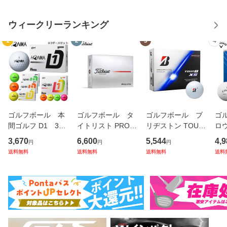
ウィークリーランキング
1
2
3
4
ゴルフボール 本
ゴルフボール タ
ゴルフボール ブ
ゴ
間ゴルフ D1 3ダ
イトリスト PRO V
リヂストン TOUR
ロウ
ースセット（12球
1x プロV1x 1ダ
B XS ツアーB エッ
SO
3,670
6,600
5,544
4,9
円
円
円
入り×3箱） [2024
ース（12球入り）
クスエス 1ダース
1ダ
送料無料
送料無料
送料無料
送料
年モデル]
ホワイト [2025
（12球入り） コ
り
年モデル]
ーポレート [2026
ラ
年モデル]