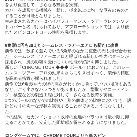
をより促進して、さらなる投資を実施。
カバーを成形する機械を一新し、従来以上に均一な厚みのものと
することが可能となりました。
生み出されるカバーはハイパフォーマンス・ツアーウレタンソフ
トカバーと名づけられており、アプローチショットでは、より優
れたスピンコントロール性能を発揮します。
6角形に円も加えたシームレス・ツアーエアロも新たに改良
前作では、数多く並んでいる6角形のなかに複数の円も混ぜ合わせ
た、シームレス・ツアーエアロと呼ばれる新しい空力パターンが
採用され、風の影響を受けにくい性能が好評を博しました。
新しい「CHROME TOUR ◆◆◆ ボール」においては、このシー
ムレス・ツアーエアロの効果をさらに引き出すべく、製作の精度
を高める措置が採られました。
前作では6角形や円の縁の高さがわずかに揃っていない場所もある
など、ごく小さなバラつきがありましたが、型取りやコーティン
グ、検査などの製造工程に対して、さらなる投資を実施。
1つのボールのなかでの比較や、別の個体との比較においても、設
計どおりの均一な形状を実現することができるようになりまし
た。
その結果、セカンドショット以降の距離のバラつきは最小限に抑
えることができ、安定した距離感が得られるようになりました。
ロングゲームでは、CHROME TOURよりも低スピン