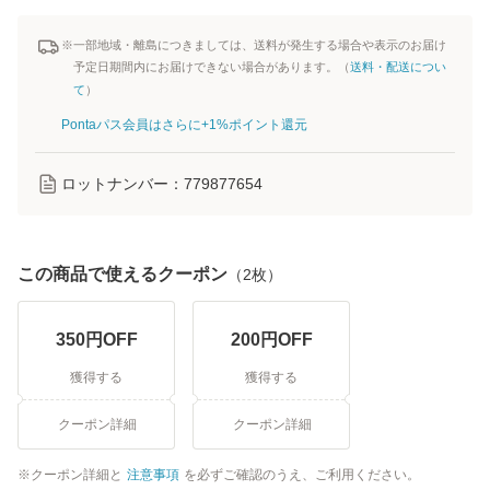
※一部地域・離島につきましては、送料が発生する場合や表示のお届け
予定日期間内にお届けできない場合があります。（
送料・配送につい
て
）
Pontaパス会員はさらに+1%ポイント還元
ロットナンバー：
779877654
この商品で使えるクーポン
（
2
枚）
350
円OFF
200
円OFF
獲得する
獲得する
クーポン詳細
クーポン詳細
クーポン詳細と
注意事項
を必ずご確認のうえ、ご利用ください。