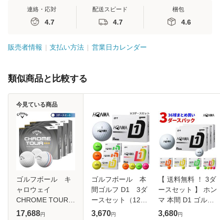
連絡・応対
配送スピード
梱包
4.7
4.7
4.6
販売者情報
支払い方法
営業日カレンダー
類似商品と比較する
今見ている商品
ゴルフボール キ
ゴルフボール 本
【 送料無料 ！ 3ダ
ャロウェイ
間ゴルフ D1 3ダ
ースセット 】 ホン
CHROME TOUR
ースセット（12球
マ 本間 D1 ゴルフ
◆◆◆ クロム ツア
入り×3箱） [2024
ボール 2024年モデ
17,688
3,670
3,680
円
円
円