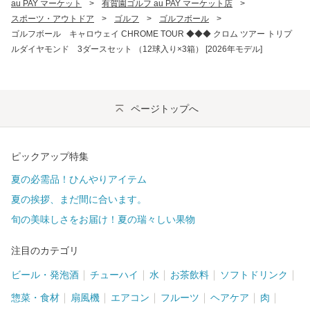
au PAY マーケット
>
有賀園ゴルフ au PAY マーケット店
>
スポーツ・アウトドア
>
ゴルフ
>
ゴルフボール
>
ゴルフボール キャロウェイ CHROME TOUR ◆◆◆ クロム ツアー トリプ
ルダイヤモンド 3ダースセット （12球入り×3箱） [2026年モデル]
ページトップへ
ピックアップ特集
夏の必需品！ひんやりアイテム
夏の挨拶、まだ間に合います。
旬の美味しさをお届け！夏の瑞々しい果物
注目のカテゴリ
ビール・発泡酒
チューハイ
水
お茶飲料
ソフトドリンク
惣菜・食材
扇風機
エアコン
フルーツ
ヘアケア
肉