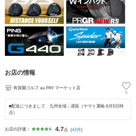
お店の情報
有賀園ゴルフ au PAY マーケット店
0
■配送につきまして 九州全域：遅延（ヤマト運輸 8月5日時
点）
4.7
お店の評価：
点
(
42
件
)