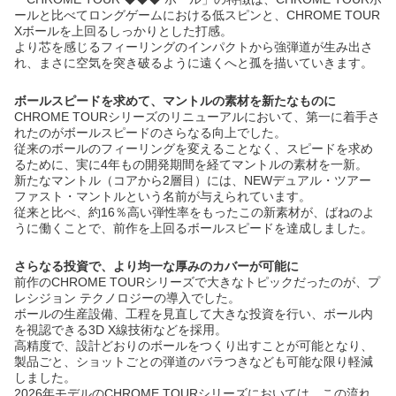
ールと比べてロングゲームにおける低スピンと、CHROME TOUR
Xボールを上回るしっかりとした打感。
より芯を感じるフィーリングのインパクトから強弾道が生み出さ
れ、まさに空気を突き破るように遠くへと孤を描いていきます。
ボールスピードを求めて、マントルの素材を新たなものに
CHROME TOURシリーズのリニューアルにおいて、第一に着手さ
れたのがボールスピードのさらなる向上でした。
従来のボールのフィーリングを変えることなく、スピードを求め
るために、実に4年もの開発期間を経てマントルの素材を一新。
新たなマントル（コアから2層目）には、NEWデュアル・ツアー
ファスト・マントルという名前が与えられています。
従来と比べ、約16％高い弾性率をもったこの新素材が、ばねのよ
うに働くことで、前作を上回るボールスピードを達成しました。
さらなる投資で、より均一な厚みのカバーが可能に
前作のCHROME TOURシリーズで大きなトピックだったのが、プ
レシジョン テクノロジーの導入でした。
ボールの生産設備、工程を見直して大きな投資を行い、ボール内
を視認できる3D X線技術などを採用。
高精度で、設計どおりのボールをつくり出すことが可能となり、
製品ごと、ショットごとの弾道のバラつきなども可能な限り軽減
しました。
2026年モデルのCHROME TOURシリーズにおいては、この流れ