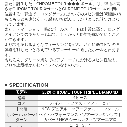
新たに誕生した「CHROME TOUR ◆◆◆ ボール」は、弾道の高
さがCHROME TOUR XボールとCHROME TOURボールの中間に
位置する中弾道で、ロングゲームにおいてのスピン量は3種類のう
ちでもっとも少なく、打感もいちばんしっかりとした味つけとな
っています。
また、ティーショット時のボールスピードは非常に高く、ロング
アイアンでのキャリーも出て、しっかりと距離を稼いでいくこと
ができます。
より芯を感じるようなフィーリングを好み、さらに低スピンの強
弾道を打ちたいと考えているプレーヤーに適したボールと言えま
す。
もちろん、グリーン周りでのアプローチにおけるスピン性能も、
プロや上級者が好むハイレベルなものです。
■ SPECIFICATION
モデル
2026 CHROME TOUR TRIPLE DIAMOND
構造
4ピース
コア
ハイパー・ファストソフト・コア
中間層
NEW デュアル・ツアーファスト・マントル
カバー / カバーパ
ハイ・パフォーマンス・ツアーウレタンソフト
ターン
カバー / NEW シームレス・ツアーエアロ
1、2、3、4