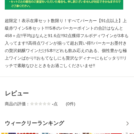
超限定！表示在庫セット数限り！すべてパーカー【91点以上】上
級赤ワイン5本セット!!!!5本のパーカーポイントの合計はなんと
458＋点!!平均はなんと91.6点!!92点獲得フルボディワインが3本も
入ってます!!高得点ワインが揃って超お買い得!!パーカーお墨付き
の贅沢銘醸ワインだけ5本!!どれも飲み応えのある、個性豊かな極
上ワインばかり!!おもてなしにも贅沢なディナーにもピッタリ!!リ
ッチで素敵なひとときをお過ごしくださいませ!!
レビュー
商品の評価：
-
点
(0件)
ウィークリーランキング
1
2
3
4