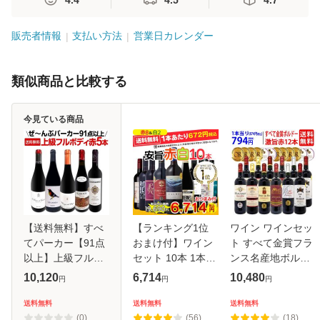
販売者情報
支払い方法
営業日カレンダー
類似商品と比較する
今見ている商品
【送料無料】すべ
【ランキング1位
ワイン ワインセッ
てパーカー【91点
おまけ付】ワイン
ト すべて金賞フラ
以上】上級フルボ
セット 10本 1本
ンス名産地ボルド
ディ赤ワイン5本セ
672円 赤白セット
ー激旨赤１２本セ
10,120
6,714
10,480
円
円
円
ット！
送料無料 (一部除)
ット (6種類12本)
金賞入り 飲み比べ
送料無料
送料無料
送料無料
送料無料
セット 辛口 赤 白
^W0DIA1SE^
(0)
(56)
(18)