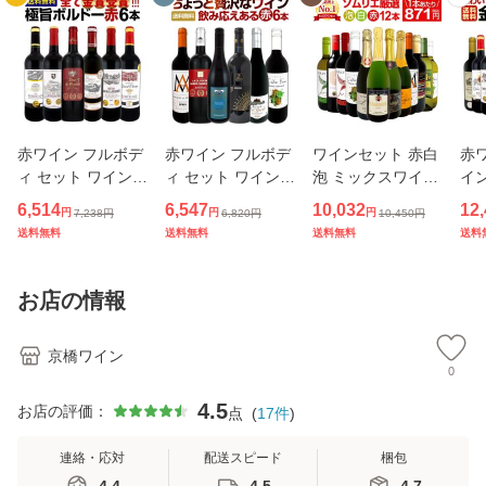
赤ワイン フルボデ
赤ワイン フルボデ
ワインセット 赤白
赤ワ
ィ セット ワインセ
ィ セット ワインセ
泡 ミックスワイン
イン
ット 赤 ワイン ギ
ット 赤 ワイン ギ
セット ワイン ギフ
ン 
6,514
6,547
10,032
12
円
円
円
7,238
円
6,820
円
10,450
円
フト 箱 京橋ワイン
フト 箱 京橋ワイン
ト 箱 京橋ワイン
ワ
送料無料
送料無料
送料無料
送料
京橋わいん 6本 金
京橋わいん 6本 飲
京橋わいん 12本 7
12
賞 ボルドー 上質
み比べ 特選 送料無
50ml 赤 白 スパー
金賞
飲み比べ ボルドー
料 第182弾 当店厳
クリング 送料無料
合
お店の情報
選 こ
辛
京橋ワイン
0
4.5
お店の評価：
点
(
17
件
)
連絡・応対
配送スピード
梱包
4.4
4.5
4.7