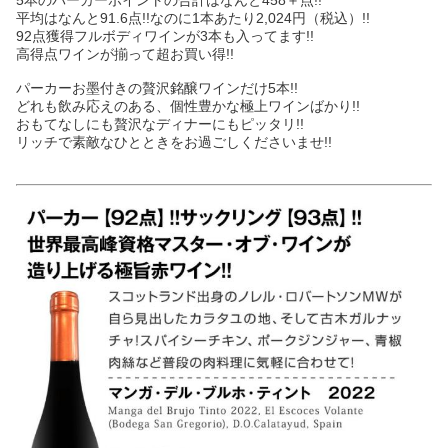
平均はなんと91.6点!!なのに1本あたり2,024円（税込）!!
92点獲得フルボディワインが3本も入ってます!!
高得点ワインが揃って超お買い得!!
パーカーお墨付きの贅沢銘醸ワインだけ5本!!
どれも飲み応えのある、個性豊かな極上ワインばかり!!
おもてなしにも贅沢なディナーにもピッタリ!!
リッチで素敵なひとときをお過ごしくださいませ!!