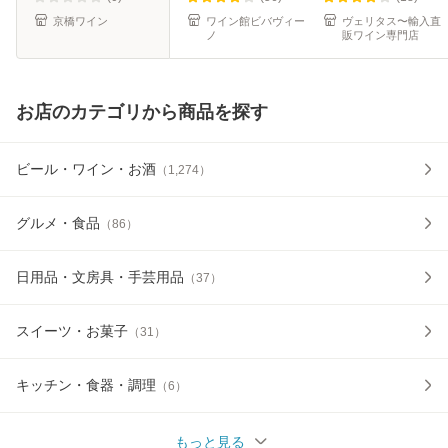
メダルワイ
京橋ワイン
ワイン館ビバヴィー
ヴェリタス〜輸入直
ノ
販ワイン専門店
お店のカテゴリから商品を探す
ビール・ワイン・お酒
（
1,274
）
グルメ・食品
（
86
）
日用品・文房具・手芸用品
（
37
）
スイーツ・お菓子
（
31
）
キッチン・食器・調理
（
6
）
もっと見る