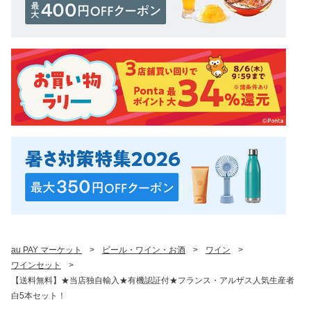
au PAY マーケット
>
ビール・ワイン・お酒
>
ワイン
>
ワインセット
>
【送料無料】★当店独自輸入★有機認証付★フランス・アルザス人気生産者
白5本セット！