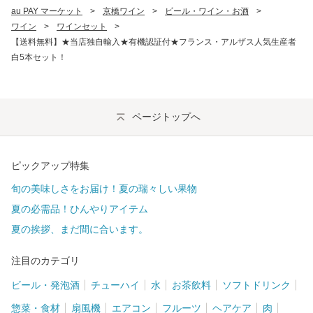
au PAY マーケット
>
京橋ワイン
>
ビール・ワイン・お酒
>
ワイン
>
ワインセット
>
【送料無料】★当店独自輸入★有機認証付★フランス・アルザス人気生産者
白5本セット！
ページトップへ
ピックアップ特集
旬の美味しさをお届け！夏の瑞々しい果物
夏の必需品！ひんやりアイテム
夏の挨拶、まだ間に合います。
注目のカテゴリ
ビール・発泡酒
チューハイ
水
お茶飲料
ソフトドリンク
惣菜・食材
扇風機
エアコン
フルーツ
ヘアケア
肉