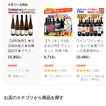
今見ている商品
【送料無料】★当
【ランキング1位
ワイン ワインセッ
店独自輸入★有機
おまけ付】ワイン
ト すべて金賞フラ
認証付★フラン
セット 10本 1本
ンス名産地ボルド
ス・アルザス人気
672円 赤白セット
ー激旨赤１２本セ
15,950
6,714
10,480
円
円
円
生産者白5本セッ
送料無料 (一部除)
ット (6種類12本)
ト！
金賞入り 飲み比べ
送料無料
送料無料
送料無料
送料無料
セット 辛口 赤 白
^W0DIA1SE^
(0)
(56)
(18)
メダルワイ
京橋ワイン
ワイン館ビバヴィー
ヴェリタス〜輸入直
ノ
販ワイン専門店
お店のカテゴリから商品を探す