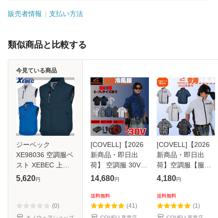
販売者情報
支払い方法
類似商品と比較する
今見ている商品
ジーベック
[COVELL]【2026
[COVELL]【2026
XE98036 空調服ベ
新商品・即日出
新商品・即日出
スト XEBEC 上部
荷】 空調服 30V
荷】空調服【服の
ファン 遮熱 紫外線
26段階調節
み】 半袖 最新
5,620
14,680
4,180
円
円
円
カット (社名ネー
20000mAh 7~30V
IP45耐水防塵 熱中
ム一か所無料)
調整可能 空調扇風
症対策 誕生日 作業
送料無料
送料無料
服 裏チタン加工 フ
着 空気調冷服 空気
(0)
(41)
(1)
ルセット 冷却服 作
冷風服 釣り
キノウェアショップ
COVELL直営店
COVELL直営店