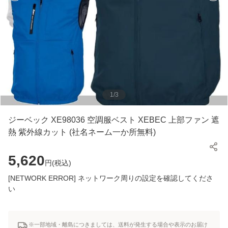
1
/
3
ジーベック XE98036 空調服ベスト XEBEC 上部ファン 遮
熱 紫外線カット (社名ネーム一か所無料)
5,620
円(
税込
)
[NETWORK ERROR] ネットワーク周りの設定を確認してくださ
い
※一部地域・離島につきましては、送料が発生する場合や表示のお届け