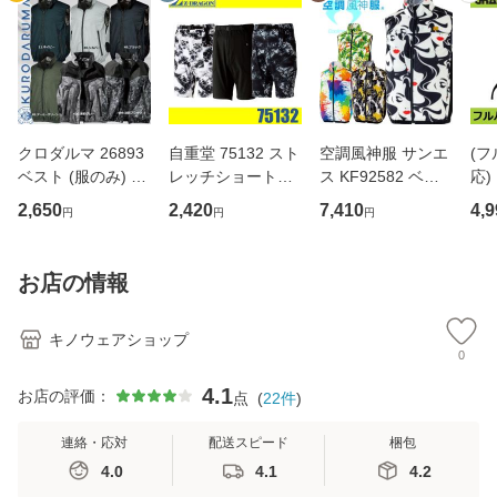
クロダルマ 26893
自重堂 75132 スト
空調風神服 サンエ
(
ベスト (服のみ) 空
レッチショートパ
ス KF92582 ベス
応)
調服 エアセンサー
ンツ Z-DRAGON
ト サイドファン 保
サー
2,650
2,420
7,410
4,9
円
円
円
AIR SENSOR-1 K
ハーフパンツ ワー
冷剤ポケット SUN
ST
URODARUMA 裏
クウェア
-S 空調ウェア (社
ウ
アルミコーティン
名ネーム一か所無
お店の情報
グ サイドファン
料)
(社名ネーム一か所
キノウェアショップ
0
4.1
お店の評価：
点
(
22
件
)
連絡・応対
配送スピード
梱包
4.0
4.1
4.2