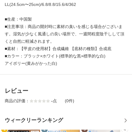
LL(24.5cm〜25cm)/6.8/8.8/15.6/4/362
■生産：中国製
■注意事項：商品の開封時に素材の臭いを感じる場合がございま
す。湿気が少なく風通しの良い場所で、一週間程度陰干しして頂
くと自然に軽減されます。
■素材：【甲皮の使用材】合成繊維 【底材の種類】合成底
■カラー：ブラック×ホワイト(標準的な黒×標準的な白)
アイボリー(黄みがかった白)
レビュー
商品の評価：
-
点
(0件)
ウィークリーランキング
1
2
3
4