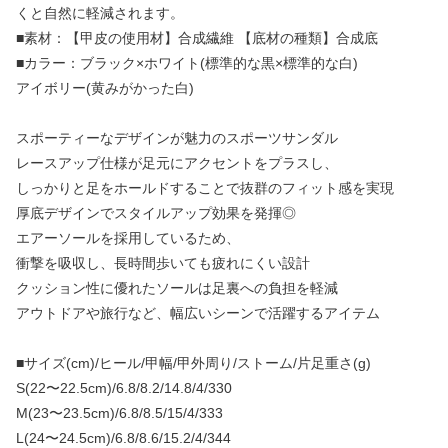
くと自然に軽減されます。
■素材：【甲皮の使用材】合成繊維 【底材の種類】合成底
■カラー：ブラック×ホワイト(標準的な黒×標準的な白)
アイボリー(黄みがかった白)
スポーティーなデザインが魅力のスポーツサンダル
レースアップ仕様が足元にアクセントをプラスし、
しっかりと足をホールドすることで抜群のフィット感を実現
厚底デザインでスタイルアップ効果を発揮◎
エアーソールを採用しているため、
衝撃を吸収し、長時間歩いても疲れにくい設計
クッション性に優れたソールは足裏への負担を軽減
アウトドアや旅行など、幅広いシーンで活躍するアイテム
■サイズ(cm)/ヒール/甲幅/甲外周り/ストーム/片足重さ(g)
S(22〜22.5cm)/6.8/8.2/14.8/4/330
M(23〜23.5cm)/6.8/8.5/15/4/333
L(24〜24.5cm)/6.8/8.6/15.2/4/344