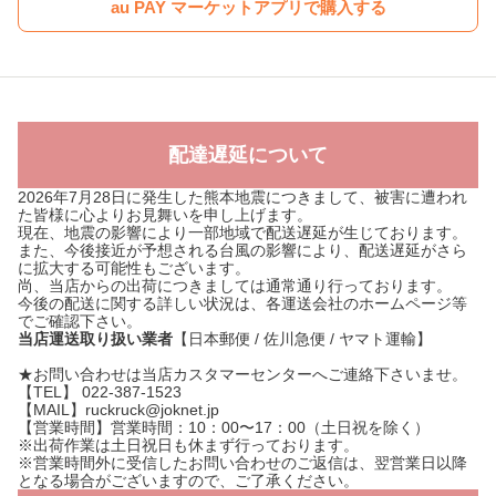
au PAY マーケットアプリで購入する
配達遅延について
2026年7月28日に発生した熊本地震につきまして、被害に遭われ
た皆様に心よりお見舞いを申し上げます。
現在、地震の影響により一部地域で配送遅延が生じております。
また、今後接近が予想される台風の影響により、配送遅延がさら
に拡大する可能性もございます。
尚、当店からの出荷につきましては通常通り行っております。
今後の配送に関する詳しい状況は、各運送会社のホームページ等
でご確認下さい。
当店運送取り扱い業者
【日本郵便 / 佐川急便 / ヤマト運輸】
★お問い合わせは当店カスタマーセンターへご連絡下さいませ。
【TEL】 022-387-1523
【MAIL】ruckruck@joknet.jp
【営業時間】営業時間：10：00〜17：00（土日祝を除く）
※出荷作業は土日祝日も休まず行っております。
※営業時間外に受信したお問い合わせのご返信は、翌営業日以降
となる場合がございますので、ご了承ください。