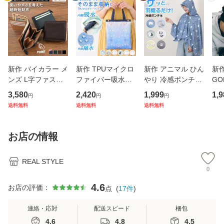
新作 バイカラー メ
新作 TPUマイクロ
新作 アニマル ひん
新
ンズ L字ファスナ
ファイバー吸水マ
やり 冷感ポンチョ
GO
ー 二つ折り財布 財
ルチトートバッグ
ポンチョ レディー
も
3,580
2,420
1,999
1,9
円
円
円
布 大容量 コンパク
大きめ 傘カバー 傘
ス 夏 アウトドア
ュ
送料無料
送料無料
送料無料
ト 札入れ 小銭入れ
ケース 傘袋 アンブ
パーカー 羽織り 薄
ズ 
仕切り 2つ コイン
レラケース 傘入れ
手 軽量 涼しい 冷
ヘ
ケース カード入れ
折り畳み傘 濡れた
却 日よけ 日除け
ラ
お店の情報
カ
傘 レデ
冷感タ
幅広
REAL STYLE
0
4.6
お店の評価：
点
(
17
件
)
連絡・応対
配送スピード
梱包
4.6
4.8
4.5