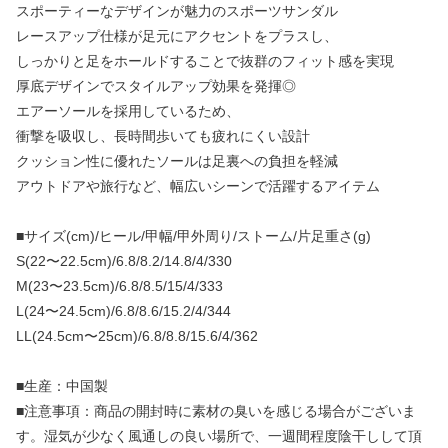
スポーティーなデザインが魅力のスポーツサンダル
レースアップ仕様が足元にアクセントをプラスし、
しっかりと足をホールドすることで抜群のフィット感を実現
厚底デザインでスタイルアップ効果を発揮◎
エアーソールを採用しているため、
衝撃を吸収し、長時間歩いても疲れにくい設計
クッション性に優れたソールは足裏への負担を軽減
アウトドアや旅行など、幅広いシーンで活躍するアイテム
■サイズ(cm)/ヒール/甲幅/甲外周り/ストーム/片足重さ(g)
S(22〜22.5cm)/6.8/8.2/14.8/4/330
M(23〜23.5cm)/6.8/8.5/15/4/333
L(24〜24.5cm)/6.8/8.6/15.2/4/344
LL(24.5cm〜25cm)/6.8/8.8/15.6/4/362
■生産：中国製
■注意事項：商品の開封時に素材の臭いを感じる場合がございま
す。湿気が少なく風通しの良い場所で、一週間程度陰干しして頂