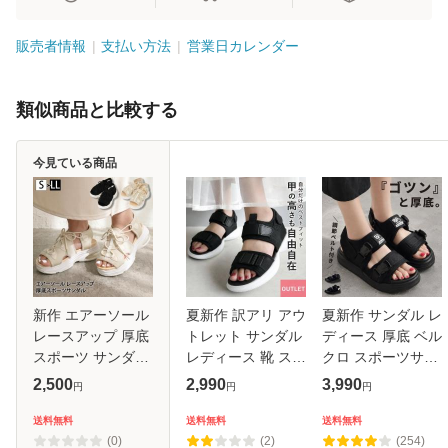
販売者情報
支払い方法
営業日カレンダー
類似商品と比較する
今見ている商品
新作 エアーソール
夏新作 訳アリ アウ
夏新作 サンダル レ
レースアップ 厚底
トレット サンダル
ディース 厚底 ベル
スポーツ サンダル
レディース 靴 スポ
クロ スポーツサン
レディース スポー
ーツサンダル シュ
ダル スポサン 黒
2,500
2,990
3,990
円
円
円
ツサンダル 厚底サ
ーズ コンフォート
(送料無料)^bo-
ンダル 歩きやすい
アウトドア 軽量
591^ ●
送料無料
送料無料
送料無料
軽量 黒 疲れにくい
(送料無料)^pr002^
(0)
(2)
(254)