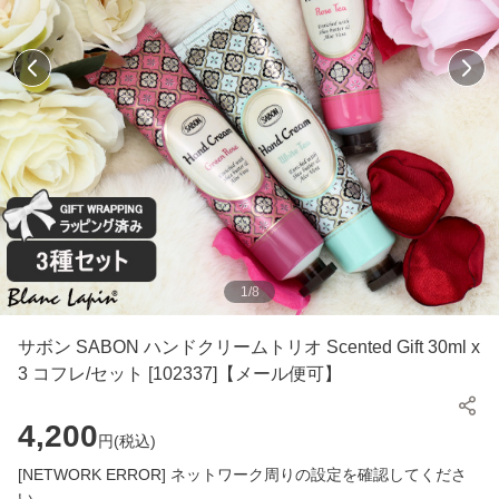
1
/
8
サボン SABON ハンドクリームトリオ Scented Gift 30ml x
3 コフレ/セット [102337]【メール便可】
4,200
円(
税込
)
[NETWORK ERROR] ネットワーク周りの設定を確認してくださ
い