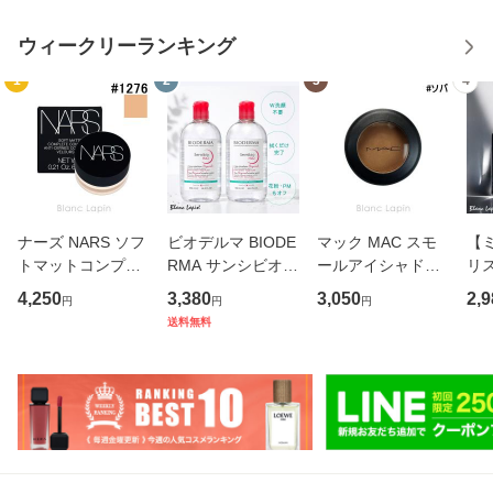
ウィークリーランキング
1
2
3
4
ナーズ NARS ソフ
ビオデルマ BIODE
マック MAC スモ
【
トマットコンプリ
RMA サンシビオH
ールアイシャドウ
リ
ートコンシーラー
2O D 2本セット
#ソバ Soba 1.5g
ール
4,250
3,380
3,050
2,9
円
円
円
#1276 VANILLA 6.
【送料無料】 500
アイシャドウ [016
ジュ
送料無料
2g [012764]
ml x2 クレンジン
211]【メール便
ニ
グローション [000
可】
ニ香
992]