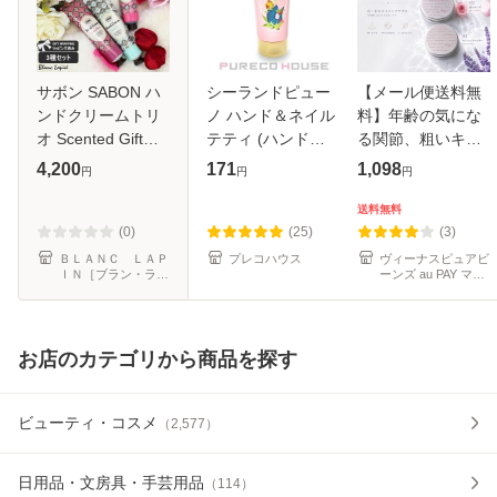
サボン SABON ハ
シーランドピュー
【メール便送料無
ンドクリームトリ
ノ ハンド＆ネイル
料】年齢の気にな
オ Scented Gift
テティ (ハンドク
る関節、粗いキ
30ml x3 コフレ/セ
リーム) 65g
メ、固い角質にピ
4,200
171
1,098
円
円
円
ット [102337]【メ
ュアクリスティ99
ール便可】
ハンドビューティ
送料無料
ークリーム
(0)
(25)
(3)
ＢＬＡＮＣ ＬＡＰ
プレコハウス
ヴィーナスピュアビ
ＩＮ［ブラン・ラパ
ーンズ au PAY マー
ン］
ケット店
お店のカテゴリから商品を探す
ビューティ・コスメ
（
2,577
）
日用品・文房具・手芸用品
（
114
）