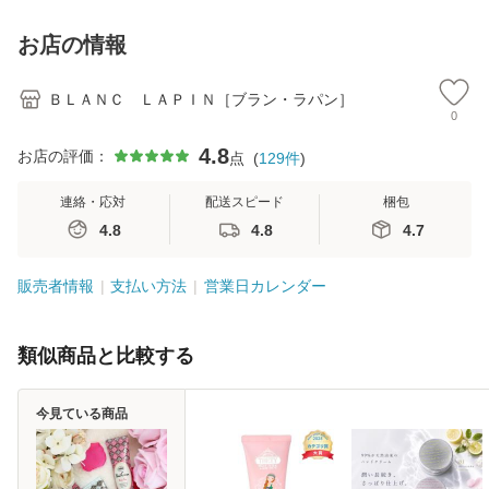
お店の情報
ＢＬＡＮＣ ＬＡＰＩＮ［ブラン・ラパン］
0
4.8
お店の評価：
点
(
129
件
)
連絡・応対
配送スピード
梱包
4.8
4.8
4.7
販売者情報
支払い方法
営業日カレンダー
類似商品と比較する
今見ている商品