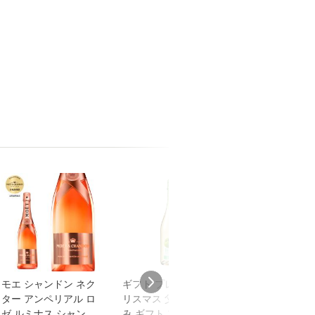
モエ シャンドン ネク
ギフト プレゼント ク
カヴァ・クロス
ター アンペリアル ロ
リスマス 父の日 家飲
ソレヤ【スペイ
ゼ ルミナス シャンパ
み ギフト プレゼント
【白スパークリ