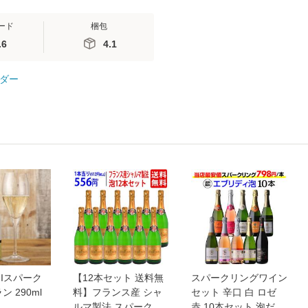
ード
梱包
.6
4.1
ダー
HIIスパーク
【12本セット 送料無
スパークリングワイン
 290ml
料】フランス産 シャ
セット 辛口 白 ロゼ
ルマ製法 スパークリ
赤 10本セット 泡だけ