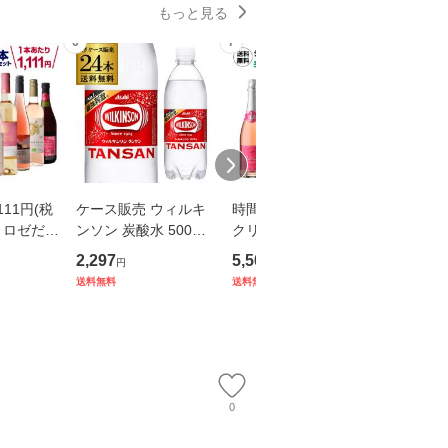
もっと見る
6
7
8
111円(税
ケース販売 ウィルキ
時間指定不可 スパー
アサヒ 
料 ロゼだけ
ンソン 炭酸水 500ml×
クリングワインセット
ン 炭酸水 
本 25弾
24本 PET ウイルキン
辛口 送料無料 シャン
本 2ケース
2,297
5,500
4,098
円
円
円
 ワイン
ソン GLY
パン製法入 コスパ 辛
Y
送料無料
送料無料
送料無料
ット 浜
口スパークリング5本
セット 50弾 浜運
0