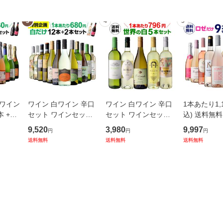
3
4
5
ワイン
ワイン 白ワイン 辛口
ワイン 白ワイン 辛口
1本あたり1,
 +2
セット ワインセット
セット ワインセット
込) 送料無
ト 送料
送料無料 白だけ 特選
シャルドネ 送料無料
特選ワイン9
9,520
3,980
9,997
円
円
円
 131
12本＋2本(計14本) 辛
世界のぶどう飲み比べ
ワインセット
送料無料
送料無料
送料無料
口 飲み比べ 197弾 浜
5本 44弾 浜運
バラエティセ
運A
運