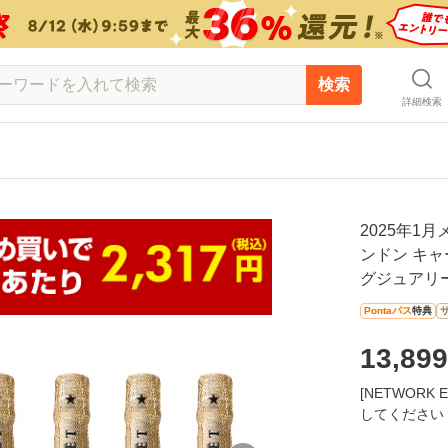
検索
詳細検索
2025年1
ンドン キャー
グジュアリー
Pontaパス
特典
13,899
[NETWOR
してください