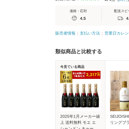
連絡・応対
配送スピ
4.5
4
販売者情報
支払い方法
営業日カレン
類似商品と比較する
今見ている商品
2025年1月メーカー値
SEIJOIS
上 送料無料 モエ エ
リングブラン
シャンドン キャール