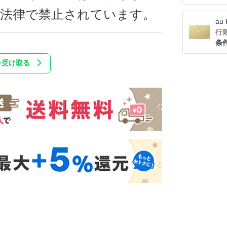
は法律で禁止されています。
a
行
条
を受け取る