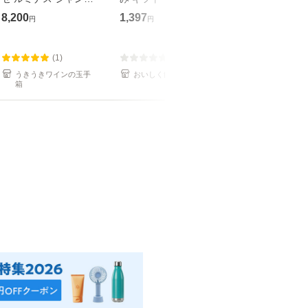
ーニュ (モエ エ シャ
クリスマス 父の日 家
イン】【750m
8,200
1,397
1,650
円
円
円
ンドン社) (ルミナス
飲み ヤマト運輸 フル
ディアムボディ
(ライトアップ)ベース
ーツスパークリングワ
ライトボディ】
付) 正規
イン ペ
口】【カバ】
(1)
(0)
(0)
うきうきワインの玉手
おいしく飲呑会
京橋ワイン
箱