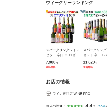
ウィークリーランキング
1
2
スパークリングワイン
スパークリング
セット 辛口 白 ロゼ
セット 辛口 12本
赤 10本セット 泡だけ
本 計14本セッ
7,980
11,620
円
円
エブリデー泡10本セ
無料 泡だけ 特選
送料無料
送料無料
ット 54弾 浜運
弾 浜運
お店の情報
ワイン専門店 WINE PRO
4.4
お店の評価：
点
(
20
件
)