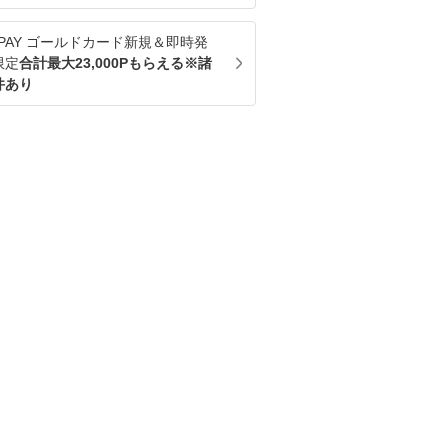
u PAY ゴールドカード新規＆即時発
限定
合計最大23,000Pもらえる※諸
件あり