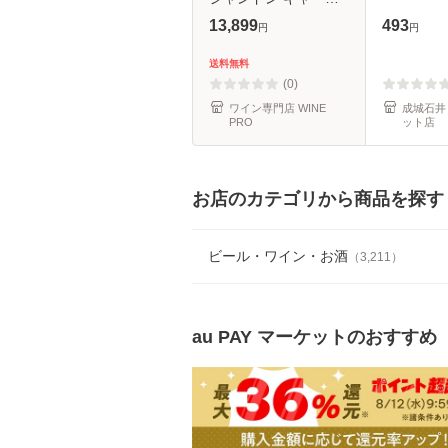
6本 200ml 6本入 シャ
13,899
493
円
円
ンパン ラグジュアリ
ー ピッコロ 浜運A
送料無料
(0)
ワイン専門店 WINE
成城石井 
PRO
ット店
お店のカテゴリから商品を探す
ビール・ワイン・お酒
（
3,211
）
au PAY マーケット
のおすすめ