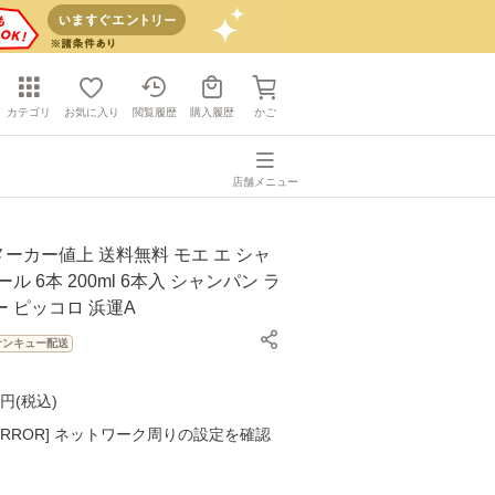
カテゴリ
お気に入り
閲覧履歴
購入履歴
かご
店舗メニュー
月メーカー値上 送料無料 モエ エ シャ
ル 6本 200ml 6本入 シャンパン ラ
 ピッコロ 浜運A
サンキュー配送
円(
税込
)
K ERROR] ネットワーク周りの設定を確認