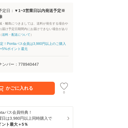
予定日：
▼1~3営業日以内発送予定※
除
域・離島につきましては、送料が発生する場合や
お届け予定日期間内にお届けできない場合があり
（
送料・配送について
）
定！Pontaパス会員は3,980円以上のご購入
+5%ポイント還元
ナンバー：
778940447
かごに入れる
0
ntaパス
会員特典！
曜日は
3,980
円以上同時購入で
イント最大＋
5
％