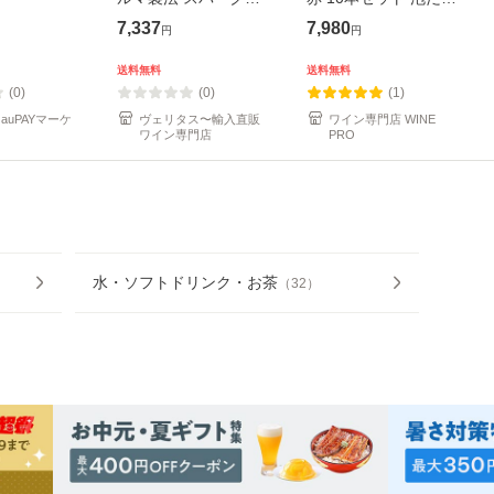
ングワイン ル ブーセ
エブリデー泡10本セ
7,337
7,980
円
円
ブラン ド ブラン ブリ
ット 54弾 浜運
ュット ヴァン ムスー
送料無料
送料無料
750ml×1
(0)
(0)
(1)
auPAYマーケ
ヴェリタス〜輸入直販
ワイン専門店 WINE
ワイン専門店
PRO
水・ソフトドリンク・お茶
（
32
）