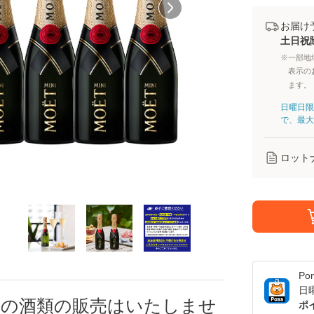
お届け
土日祝
※一部地
表示の
ます。
日曜日限
で、最大
ロット
Po
日
への酒類の販売はいたしませ
ポ