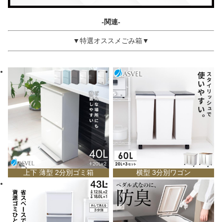
-関連-
▼特選オススメごみ箱▼
上下 薄型 2分別ゴミ箱
横型 3分別ワゴン