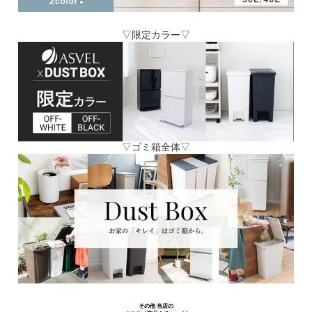
▽限定カラー▽
▽ゴミ箱全体▽