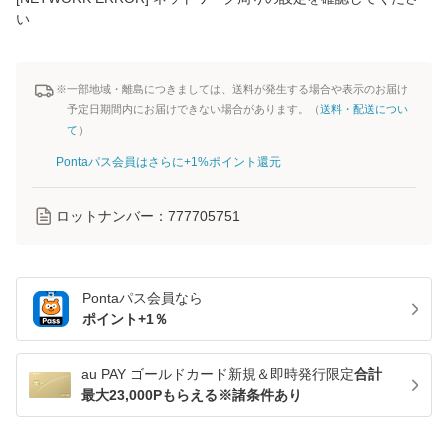
い
※一部地域・離島につきましては、送料が発生する場合や表示のお届け
予定日期間内にお届けできない場合があります。（
送料・配送につい
て
）
Pontaパス会員はさらに+1%ポイント還元
ロットナンバー：
777705751
Pontaパス
会員なら
ポイント+
1
％
au PAY ゴールドカード新規＆即時発行限定
合計
最大23,000Pもらえる※諸条件あり