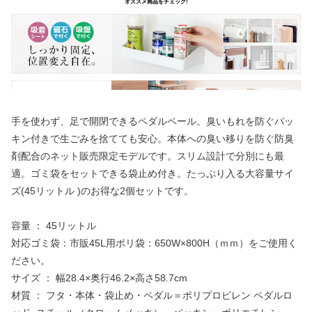
手を使わず、足で開閉できるペダルペール。臭いもれを防ぐパッ
キン付きで生ごみを捨てても安心。本体への臭い移りを防ぐ防臭
剤配合のネット販売限定モデルです。スリム設計で分別にも最
適。ゴミ袋をセットできる袋止め付き。たっぷり入る大容量サイ
ズ(45リットル )のお得な2個セットです。
容量 ： 45リットル
対応ゴミ袋：市販45L用ポリ袋：650W×800H（ｍｍ）をご使用く
ださい。
サイズ ： 幅28.4×奥行46.2×高さ58.7cm
材質 ： フタ・本体・袋止め・ペダル＝ポリプロピレン ペダルロ