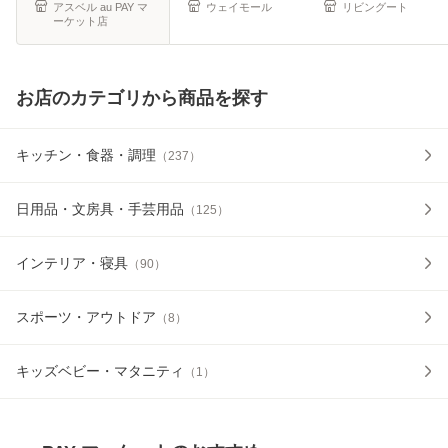
ごみ箱
き ゴミ捨
ール
アスベル au PAY マ
ウェイモール
リビングート
ーケット店
お店のカテゴリから商品を探す
キッチン・食器・調理
（
237
）
日用品・文房具・手芸用品
（
125
）
インテリア・寝具
（
90
）
スポーツ・アウトドア
（
8
）
キッズベビー・マタニティ
（
1
）