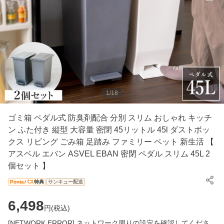
1
/
18
ゴミ箱 ペダル式 防臭剤配合 分別 スリム おしゃれ キッチ
ン ふた付き 縦型 大容量 密閉 45リットル 45l ダストボッ
クス リビング ごみ箱 足踏み ファミリー ペット 新生活 【
アスベル エバン ASVEL EBAN 密閉 ペダル スリム 45L 2
個セット 】
Pontaパス
特典
サンキュー配送
6,498
円(
税込
)
[NETWORK ERROR] ネットワーク周りの設定を確認してくださ