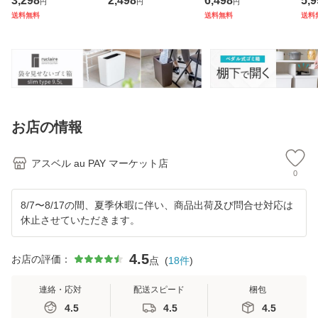
3,298
2,498
6,498
5,9
円
円
円
ル ASVEL EMEAL
量 密閉 ワゴン 30
ッチン ふた付き 2
ム 
送料無料
送料無料
送料
バスチェア 風呂い
リットル 30l ダス
分別 大容量 ワゴン
ダル
す お風呂 イス 椅
トボックス リビン
40L ダストボック
EL
子 抗菌 高め 洗い
グ プッシュ ごみ箱
ス リビング ペダル
大容
やすい S35
新
ご
ゴ
お店の情報
アスベル au PAY マーケット店
0
8/7〜8/17の間、夏季休暇に伴い、商品出荷及び問合せ対応は
休止させていただきます。
4.5
お店の評価：
点
(
18
件
)
連絡・応対
配送スピード
梱包
4.5
4.5
4.5