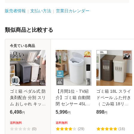
販売者情報
支払い方法
営業日カレンダー
類似商品と比較する
今見ている商品
ゴミ箱 ペダル式 防
【月間1位・TV紹
ゴミ箱 18L スライ
臭剤配合 分別 スリ
介】ゴミ箱 自動開
ドペール ふた付き
ム おしゃれ キッチ
閉 センサー 45L
（ ごみ箱 18リッ
ン ふた付き 縦型
48L タッチレス 密
トル スライド 蓋つ
6,498
5,996
898
円
円
円
大容量 密閉 45リ
閉 ステンレス ペッ
き スリム ダストボ
ットル 45l ダスト
ト対策 自動開閉ゴ
ックス キッチン プ
送料無料
送料無料
ボックス リビング
ミ箱 非接触 フタ付
ラスチック 18l ペ
(0)
(29)
(16)