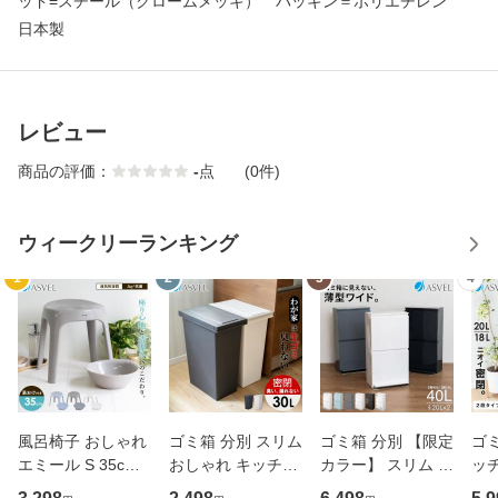
ッド=スチール（クロームメッキ） パッキン＝ポリエチレン
日本製
レビュー
商品の評価：
-
点
(0件)
ウィークリーランキング
1
2
3
4
風呂椅子 おしゃれ
ゴミ箱 分別 スリム
ゴミ箱 分別 【限定
ゴミ
エミール S 35cm
おしゃれ キッチン
カラー】 スリム 縦
ッチ
湯桶 セット アスベ
ふた付き 縦型 大容
型 2段 おしゃれ キ
カラ