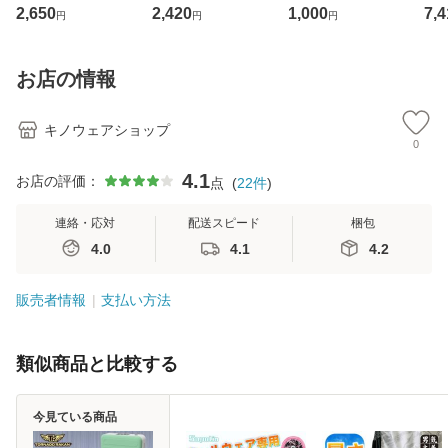
調服 エアセンサー
ンツ Z-DRAGON
ア EFウェア 村上
ト 
2,650
2,420
1,000
7,4
円
円
円
AIR SENSOR-1 K
ハーフパンツ ワー
被服 快適ウェア V
冷剤
URODARUMA 裏
クウェア
771 (服のみ) 半袖
-S
アルミコーティン
ニットブルゾン U
名
お店の情報
グ サイドファン
Vカット 冷感素材
料)
(社名ネーム一か所
キノウェアショップ
0
4.1
お店の評価：
点
(
22
件
)
連絡・応対
配送スピード
梱包
4.0
4.1
4.2
販売者情報
支払い方法
類似商品と比較する
今見ている商品