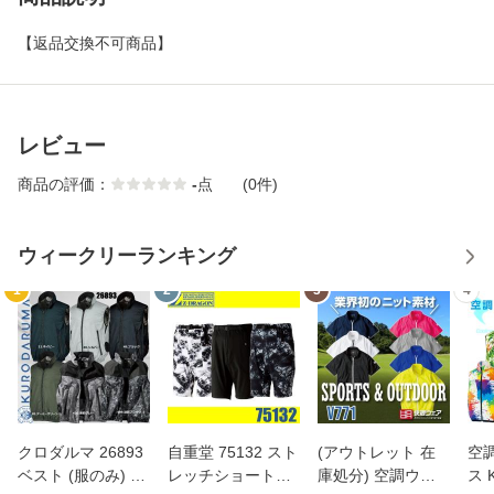
【返品交換不可商品】
レビュー
商品の評価：
-
点
(0件)
ウィークリーランキング
1
2
3
4
クロダルマ 26893
自重堂 75132 スト
(アウトレット 在
空
ベスト (服のみ) 空
レッチショートパ
庫処分) 空調ウェ
ス 