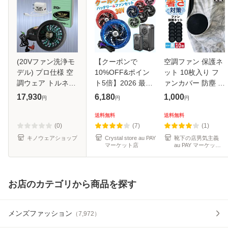
(20Vファン洗浄モ
【クーポンで
空調ファン 保護ネ
デル) プロ仕様 空
10%OFF&ポイン
ット 10枚入り フ
調ウェア トルネー
ト5倍】2026 最新
ァンカバー 防塵 ネ
ドラカン ファンバ
19V 24V 25V 30V
ット 扇風機カバー
17,930
6,180
1,000
円
円
円
ッテリーセット
バッテリー ファン
異物混入防止 ほこ
FS8 BS8 日新被服
セット 空調服 大容
り 落ち葉 侵入防止
送料無料
送料無料
TORNADO
量 9枚羽強力ファ
作業服 空調ウェア
(0)
(7)
(1)
RAKAN ワークウ
ン 4段階調節可能
アク
キノウェアショップ
Crystal store au PAY
靴下の店男気主義
マーケット店
au PAY マーケット
ェア
店
お店のカテゴリから商品を探す
メンズファッション
（
7,972
）