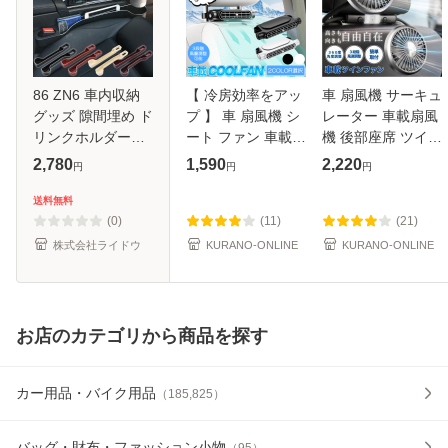
86 ZN6 車内収納
【 冷房効率をアッ
車 扇風機 サーキュ
グッズ 隙間埋め ド
プ 】 車 扇風機 シ
レーター 車載扇風
リンクホルダー付
ート ファン 車載扇
機 後部座席 ツイン
き
風機 車用扇風機 サ
ファン ヘッドレス
2,780
1,590
2,220
円
円
円
ーキュレーター 車
ト 車用扇風機 車内
内扇風機 車用シー
車用 ライト 車載
送料無料
トファン 扇風機後
ファン ポータブル
(0)
(11)
(21)
部
リア
株式会社ライドウ
KURANO-ONLINE
KURANO-ONLINE
お店のカテゴリから商品を探す
カー用品・バイク用品
（
185,825
）
バッグ・財布・ファッション小物
（
95
）