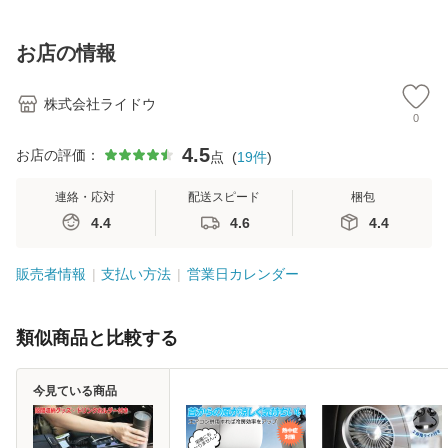
ー付き
ー付き
お店の情報
株式会社ライドウ
0
4.5
お店の評価：
点
(
19
件
)
連絡・応対
配送スピード
梱包
4.4
4.6
4.4
販売者情報
支払い方法
営業日カレンダー
類似商品と比較する
今見ている商品