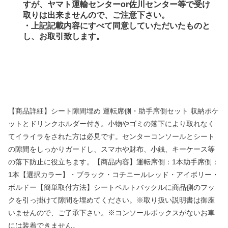
すが、ヤマト運輸センターor佐川センター等で受け
取りは出来ませんので、ご注意下さい。
・上記記載内容にすべて同意していただいたものと
し、お取引致します。
No.202.001.002
【商品詳細】シート隙間埋め 運転席側・助手席側セット 収納ポケ
ットとドリンクホルダー付き。小物やゴミの落下により取れなく
てイライラをされた方は必見です。センターコンソールとシート
の隙間をしっかりガードし、スマホや財布、小銭、キーケース等
の落下防止に役立ちます。【商品内容】運転席側：1本助手席側：
1本【選択カラー】・ブラック・コチニールレッド・アイボリー・
ボルドー【簡単取付方法】シートベルトバックルに商品側のフッ
クを引っ掛けて隙間を埋めてください。※取り扱い説明書は御座
いませんので、ご了承下さい。※コンソールボックスがないお車
には装着できません。