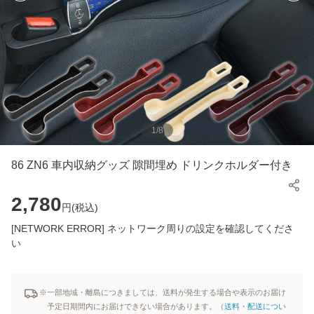
1
/
8
86 ZN6 車内収納グッズ 隙間埋め ドリンクホルダー付き
2,780
円(
税込
)
[NETWORK ERROR] ネットワーク周りの設定を確認してくださ
い
※一部地域・離島につきましては、送料が発生する場合や表示のお届け
予定日期間内にお届けできない場合があります。（
送料・配送につい