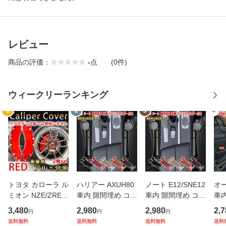
レビュー
商品の評価：
-
点
(0件)
ウィークリーランキング
1
2
3
4
トヨタ カローラ ル
ハリアー AXUH80
ノート E12/SNE12
オー
ミオン NZE/ZRE1
車内 隙間埋め コン
車内 隙間埋め コン
車
50系 キャリパーカ
ソールボックス 収
ソールボックス 収
間
3,480
2,980
2,980
2,7
円
円
円
バー ホイール内部
納 ドリンクホルダ
納 ドリンクホルダ
ル
送料無料
送料無料
送料無料
送料