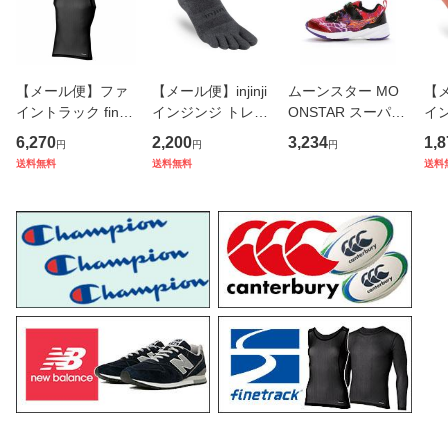
【メール便】ファ
【メール便】injinji
ムーンスター MO
【メ
イントラック finetr
インジンジ トレイ
ONSTAR スーパー
イン
ack 機能アンダー
ルミッドウェイト
スター SUPERSTA
イ
6,270
2,200
3,234
1,8
円
円
円
ウェア ドライレイ
ミニクルー 21313
R SK0058 レッド
ショウ 28
送料無料
送料無料
送料
ヤークールノース
0 カラー GNT 正規
キッズ ジュニア シ
リーブ メンズ FU
品
ューズ スニーカー
M0825-BK
正規品