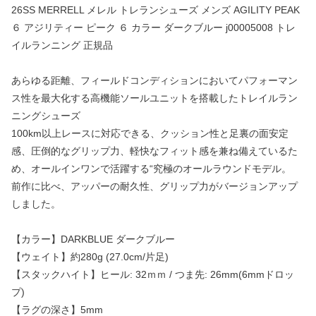
26SS MERRELL メレル トレランシューズ メンズ AGILITY PEAK
６ アジリティー ピーク ６ カラー ダークブルー j00005008 トレ
イルランニング 正規品
あらゆる距離、フィールドコンディションにおいてパフォーマン
ス性を最大化する高機能ソールユニットを搭載したトレイルラン
ニングシューズ
100km以上レースに対応できる、クッション性と足裏の面安定
感、圧倒的なグリップ力、軽快なフィット感を兼ね備えているた
め、オールインワンで活躍する“究極のオールラウンドモデル。
前作に比べ、アッパーの耐久性、グリップ力がバージョンアップ
しました。
【カラー】DARKBLUE ダークブルー
【ウェイト】約280g (27.0cm/片足)
【スタックハイト】ヒール: 32ｍｍ / つま先: 26mm(6mmドロッ
プ)
【ラグの深さ】5mm