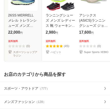
26SS MERRELL
ランニングシュー
アシックス
メレル トレランシ
ズ メンズ レディー
(ASICS)ランニン
ューズ メンズ
ス 靴 ウォーキング
グシューズ ジョギ
AGILITY PEAK 6
バトミントン バレ
ングシューズ ノヴ
22,000
2,980
17,600
円
円
円
アジリティー ピー
ー シューズ トレー
ァブラスト 6 ワイ
ク 6 カラー ダー
ニング おしゃれ
ド ベージュ
送料無料
送料無料
送料無料
クブルー
1011C242.700…
(0)
(45)
(0)
j00005008 トレイ
スポーツショップア
ハビット
Super Sports XEBIO
ラジン
ルラン
お店のカテゴリから商品を探す
スポーツ・アウトドア
（
777
）
メンズファッション
（
128
）