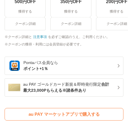
500
円OFF
350
円OFF
200
円OFF
獲得する
獲得する
獲得する
クーポン詳細
クーポン詳細
クーポン詳細
クーポン詳細と
注意事項
を必ずご確認のうえ、ご利用ください。
クーポンの獲得・利用には会員登録が必要です。
Pontaパス
会員なら
ポイント+
1
％
au PAY ゴールドカード新規＆即時発行限定
合計
最大23,000Pもらえる※諸条件あり
au PAY マーケットアプリで購入する