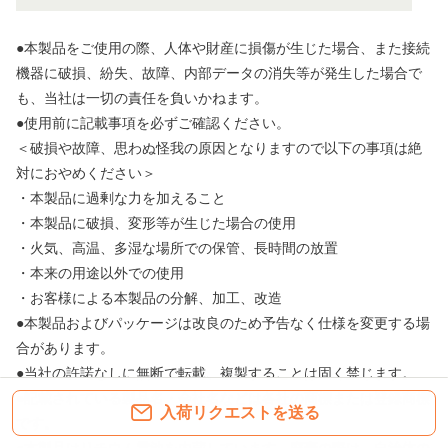
●本製品をご使用の際、人体や財産に損傷が生じた場合、また接続
機器に破損、紛失、故障、内部データの消失等が発生した場合で
も、当社は一切の責任を負いかねます。
●使用前に記載事項を必ずご確認ください。
＜破損や故障、思わぬ怪我の原因となりますので以下の事項は絶
対におやめください＞
・本製品に過剰な力を加えること
・本製品に破損、変形等が生じた場合の使用
・火気、高温、多湿な場所での保管、長時間の放置
・本来の用途以外での使用
・お客様による本製品の分解、加工、改造
●本製品およびパッケージは改良のため予告なく仕様を変更する場
合があります。
●当社の許諾なしに無断で転載、複製することは固く禁じます。
●記載されている製品名・会社名などは各社の商標または登録商標
入荷リクエストを送る
です。
●本製品はリチウム電池を内蔵しています。廃棄の際は、自治体の