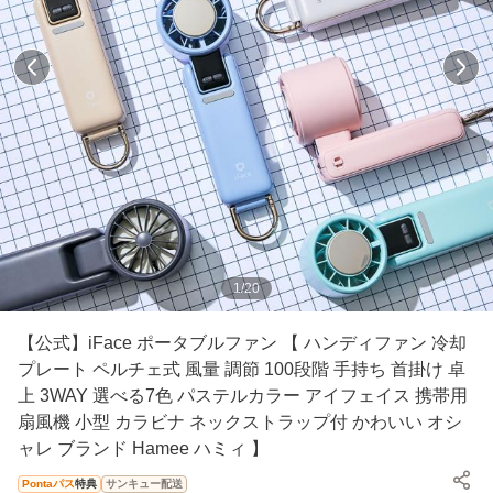
1
/
20
【公式】iFace ポータブルファン 【 ハンディファン 冷却
プレート ペルチェ式 風量 調節 100段階 手持ち 首掛け 卓
上 3WAY 選べる7色 パステルカラー アイフェイス 携帯用
扇風機 小型 カラビナ ネックストラップ付 かわいい オシ
ャレ ブランド Hamee ハミィ 】
Pontaパス
特典
サンキュー配送