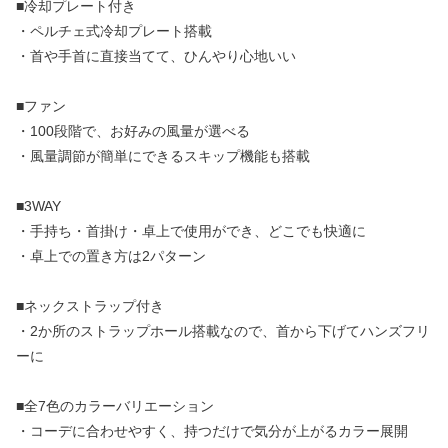
■冷却プレート付き
・ペルチェ式冷却プレート搭載
・首や手首に直接当てて、ひんやり心地いい
■ファン
・100段階で、お好みの風量が選べる
・風量調節が簡単にできるスキップ機能も搭載
■3WAY
・手持ち・首掛け・卓上で使用ができ、どこでも快適に
・卓上での置き方は2パターン
■ネックストラップ付き
・2か所のストラップホール搭載なので、首から下げてハンズフリ
ーに
■全7色のカラーバリエーション
・コーデに合わせやすく、持つだけで気分が上がるカラー展開