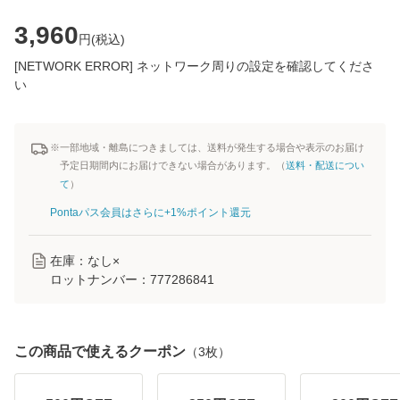
3,960
円(
税込
)
[NETWORK ERROR] ネットワーク周りの設定を確認してくださ
い
※一部地域・離島につきましては、送料が発生する場合や表示のお届け
予定日期間内にお届けできない場合があります。（
送料・配送につい
て
）
Pontaパス会員はさらに+1%ポイント還元
在庫：なし×
ロットナンバー：
777286841
この商品で使えるクーポン
（
3
枚）