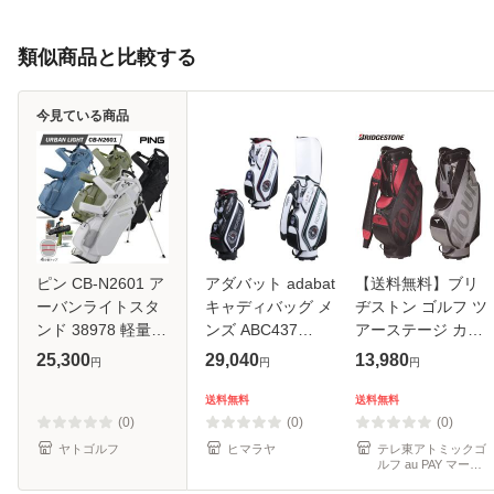
類似商品と比較する
今見ている商品
ピン CB-N2601 ア
アダバット adabat
【送料無料】ブリ
ーバンライトスタ
キャディバッグ メ
ヂストン ゴルフ ツ
ンド 38978 軽量
ンズ ABC437
アーステージ カー
キャディバッグ メ
【2025年モデル】
ト キャディバッグ
25,300
29,040
13,980
円
円
円
ンズ 2026年モデル
CBTV26【即納】
PING
送料無料
送料無料
(0)
(0)
(0)
ヤトゴルフ
ヒマラヤ
テレ東アトミックゴ
ルフ au PAY マーケ
ット店