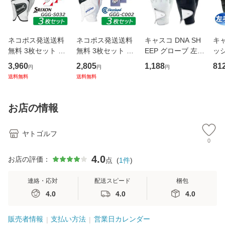
ネコポス発送送料
ネコポス発送送料
キャスコ DNA SH
キ
無料 3枚セット ダ
無料 3枚セット ク
EEP グローブ 左手
ッ
ンロップ スリクソ
リーブランド グロ
用 レディース GF-
グロ
3,960
2,805
1,188
81
円
円
円
ン ゴルフ グローブ
ーブ メンズ 左手用
2012L 天然皮革 ゴ
ワイ
送料無料
送料無料
メンズ 左手用 GG
GGG-C002 ゴルフ
ルフ用品 Kasco
黒 2
G-S032 2025 DUN
2025年モデル Clev
m 2
LOP SRIXON まと
eland Golf ホワイ
m 
お店の情報
め買い ホワイ
ト 全天候
ヤトゴルフ
0
4.0
お店の評価：
点
(
1
件
)
連絡・応対
配送スピード
梱包
4.0
4.0
4.0
販売者情報
支払い方法
営業日カレンダー