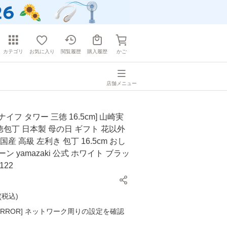
カテゴリ
お気に入り
閲覧履歴
購入履歴
かご
店舗メニュー
イフ タワー 三徳 16.5cm] 山崎実
 三徳包丁 日本製 母の日 ギフト 花以外
国産 高級 左利き 包丁 16.5cm おし
ン yamazaki 公式 ホワイト ブラッ
122
(
税込
)
K ERROR] ネットワーク周りの設定を確認