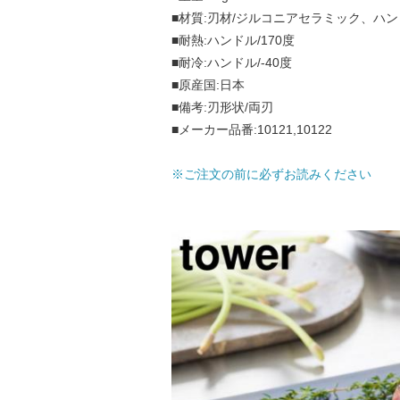
■材質:刃材/ジルコニアセラミック、ハ
■耐熱:ハンドル/170度
■耐冷:ハンドル/-40度
■原産国:日本
■備考:刃形状/両刃
■メーカー品番:10121,10122
※ご注文の前に必ずお読みください