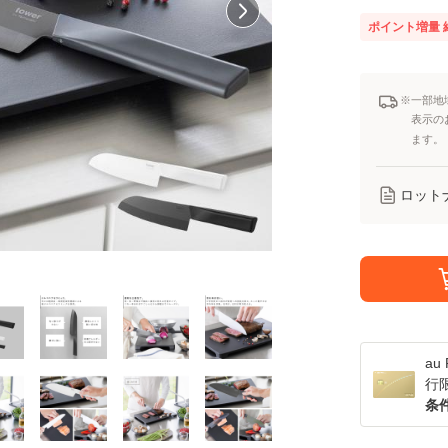
ポイント増量
※一部地
表示の
ます。
ロット
a
行
条