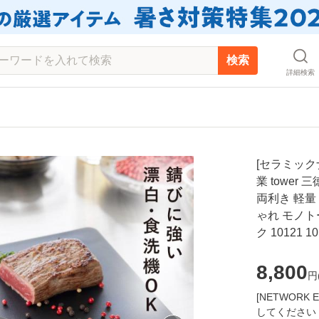
検索
詳細検索
[セラミックナ
業 tower
両利き 軽量 
ゃれ モノトー
ク 10121 10
8,800
円
[NETWOR
してください