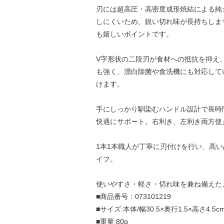
刃には超高圧・高密度成形焼結による純
しにくいため、鋭い切れ味が長持ちしま
も嬉しいポイントです。
V字形状の二段刃が食材への抵抗を抑え
も強く、漂白除菌や食洗機にも対応して
けます。
手にしっかり馴染むハンドル設計で長時
快適にサポート。右利き、左利き両方使
1本1本職人が丁寧に刃付けを行い、高
イフ。
使いやすさ・軽さ・切れ味を兼ね備えた
■商品番号：073101219
■サイズ:本体/幅30.5×奥行1.5×高さ4.5c
■重量:80g