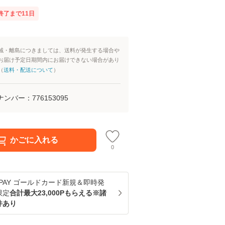
終了まで
11
日
域・離島につきましては、送料が発生する場合や
お届け予定日期間内にお届けできない場合があり
（
送料・配送について
）
ナンバー：
776153095
かごに入れる
0
u PAY ゴールドカード新規＆即時発
限定
合計最大23,000Pもらえる※諸
件あり