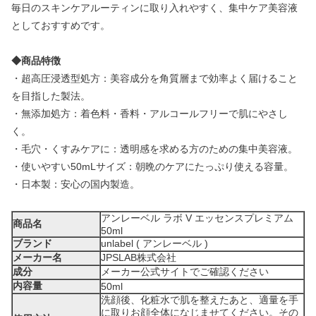
毎日のスキンケアルーティンに取り入れやすく、集中ケア美容液
としておすすめです。
◆商品特徴
・超高圧浸透型処方：美容成分を角質層まで効率よく届けること
を目指した製法。
・無添加処方：着色料・香料・アルコールフリーで肌にやさし
く。
・毛穴・くすみケアに：透明感を求める方のための集中美容液。
・使いやすい50mLサイズ：朝晩のケアにたっぷり使える容量。
・日本製：安心の国内製造。
アンレーベル ラボ V エッセンスプレミアム
商品名
50ml
ブランド
unlabel ( アンレーベル )
メーカー名
JPSLAB株式会社
成分
メーカー公式サイトでご確認ください
内容量
50ml
洗顔後、化粧水で肌を整えたあと、適量を手
に取りお顔全体になじませてください。その