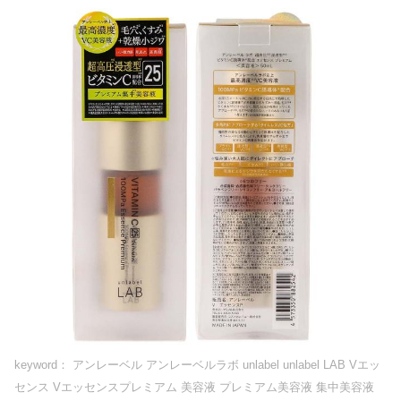
keyword： アンレーベル アンレーベルラボ unlabel unlabel LAB Vエッ
センス Vエッセンスプレミアム 美容液 プレミアム美容液 集中美容液