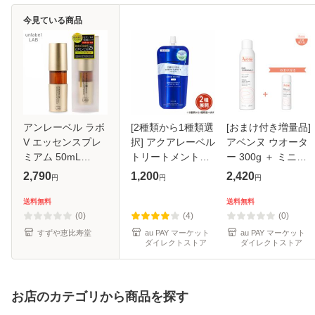
今見ている商品
アンレーベル ラボ
[2種類から1種類選
[おまけ付き増量品]
V エッセンスプレ
択] アクアレーベル
アベンヌ ウオータ
ミアム 50mL
トリートメントロ
ー 300g ＋ ミニサ
unlabel LAB 日本
ーション ブライト
イズ 50g 化粧水 温
2,790
1,200
2,420
円
円
円
製 美容液 超高圧
ニング つめかえ用
泉水 敏感肌 資生堂
浸透型 無添加 毛穴
150mL 美白 医薬
送料無料
送料無料
くすみ 集中ケア ス
部外品 資生堂
(0)
(4)
(0)
キンケア 保
すずや恵比寿堂
au PAY マーケット
au PAY マーケット
ダイレクトストア
ダイレクトストア
お店のカテゴリから商品を探す