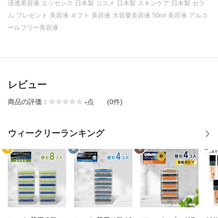
浸透美容液 エッセンス 日本製 コスメ 日本製 スキンケア 日本製 セラ
ム プレゼント 美容液 ギフト 美容液 大容量美容液 50ml 美容液 アルコ
ールフリー美容液
レビュー
商品の評価：
-
点
(0件)
ウィークリーランキング
1
2
3
4