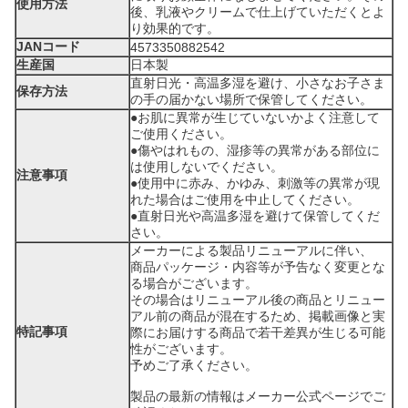
使用方法
後、乳液やクリームで仕上げていただくとよ
り効果的です。
JANコード
4573350882542
生産国
日本製
直射日光・高温多湿を避け、小さなお子さま
保存方法
の手の届かない場所で保管してください。
●お肌に異常が生じていないかよく注意して
ご使用ください。
●傷やはれもの、湿疹等の異常がある部位に
は使用しないでください。
注意事項
●使用中に赤み、かゆみ、刺激等の異常が現
れた場合はご使用を中止してください。
●直射日光や高温多湿を避けて保管してくだ
さい。
メーカーによる製品リニューアルに伴い、
商品パッケージ・内容等が予告なく変更とな
る場合がございます。
その場合はリニューアル後の商品とリニュー
アル前の商品が混在するため、掲載画像と実
特記事項
際にお届けする商品で若干差異が生じる可能
性がございます。
予めご了承ください。
製品の最新の情報はメーカー公式ページでご