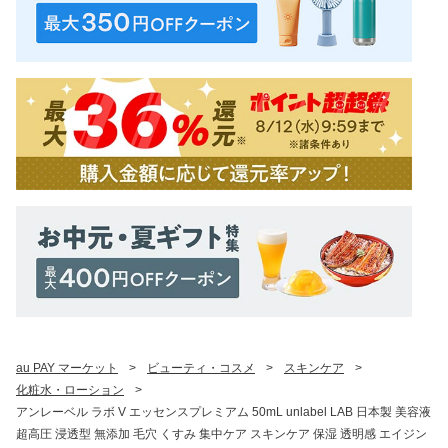
au PAY マーケット
>
ビューティ・コスメ
>
スキンケア
>
化粧水・ローション
>
アンレーベル ラボ V エッセンスプレミアム 50mL unlabel LAB 日本製 美容液
超高圧 浸透型 無添加 毛穴 くすみ 集中ケア スキンケア 保湿 透明感 エイジン