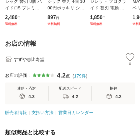
シック 替刃 8個 ハ
シック 替刃 4個 10
ジレット プログラ
MA
イドロ5 プレミア
00円ポッキリ シッ
イド 替刃 電動 タ
ベ
ム 敏感肌 替刃8個
ク ハイドロ5 替刃
イプ 4個 正規品 ジ
ー 
2,480
897
1,850
1,9
円
円
円
シック 替え刃 5枚
カミソリ 替え刃 5
レット 替刃 5枚刃
デー
送料無料
送料無料
送料無料
送料
刃 Schick HYDRO
枚刃 ハイドロ5 カ
カミソリ 替え刃 gil
22 
5 髭剃り ひげそり
スタム プレミアム
lette T字カミソリ
キッ
カミソリ シック 替
極 シック ジャパン
ひげそり ひげ剃り
粧
お店の情報
刃 プレ
Sch
替
プ
すずや恵比寿堂
0
4.2
お店の評価：
点
(
179
件
)
連絡・応対
配送スピード
梱包
4.3
4.2
4.2
販売者情報
支払い方法
営業日カレンダー
類似商品と比較する