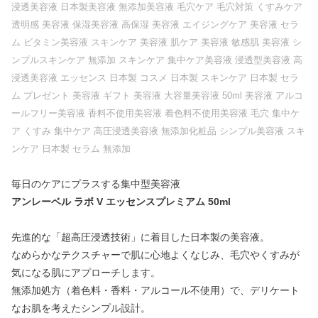
浸透美容液 日本製美容液 無添加美容液 毛穴ケア 毛穴対策 くすみケア
透明感 美容液 保湿美容液 高保湿 美容液 エイジングケア 美容液 セラ
ム ビタミン美容液 スキンケア 美容液 肌ケア 美容液 敏感肌 美容液 シ
ンプルスキンケア 無添加 スキンケア 集中ケア美容液 浸透型美容液 高
浸透美容液 エッセンス 日本製 コスメ 日本製 スキンケア 日本製 セラ
ム プレゼント 美容液 ギフト 美容液 大容量美容液 50ml 美容液 アルコ
ールフリー美容液 香料不使用美容液 着色料不使用美容液 毛穴 集中ケ
ア くすみ 集中ケア 高圧浸透美容液 無添加化粧品 シンプル美容液 スキ
ンケア 日本製 セラム 無添加
毎日のケアにプラスする集中型美容液
アンレーベル ラボ V エッセンスプレミアム 50ml
先進的な「超高圧浸透技術」に着目した日本製の美容液。
なめらかなテクスチャーで肌に心地よくなじみ、毛穴やくすみが
気になる肌にアプローチします。
無添加処方（着色料・香料・アルコール不使用）で、デリケート
なお肌を考えたシンプル設計。