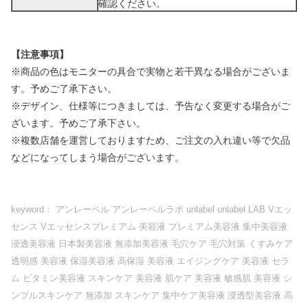
確認ください。
【注意事項】
※商品の色はモニターの具合で実物と若干異なる場合がございま
す。予めご了承下さい。
※デザイン、仕様等につきましては、予告なく変更する場合がご
ざいます。予めご了承下さい。
※複数店舗を運営しておりますため、ご注文の入れ違い等で欠品
などになってしまう場合がございます。
keyword： アンレーベル アンレーベルラボ unlabel unlabel LAB Vエッ
センス Vエッセンスプレミアム 美容液 プレミアム美容液 集中美容液
浸透美容液 日本製美容液 無添加美容液 毛穴ケア 毛穴対策 くすみケア
透明感 美容液 保湿美容液 高保湿 美容液 エイジングケア 美容液 セラ
ム ビタミン美容液 スキンケア 美容液 肌ケア 美容液 敏感肌 美容液 シ
ンプルスキンケア 無添加 スキンケア 集中ケア美容液 浸透型美容液 高