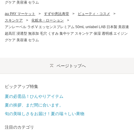
グケア 美容液 セラム
au PAY マーケット
>
すずや恵比寿堂
>
ビューティ・コスメ
>
スキンケア
>
化粧水・ローション
>
アンレーベル ラボ V エッセンスプレミアム 50mL unlabel LAB 日本製 美容液
超高圧 浸透型 無添加 毛穴 くすみ 集中ケア スキンケア 保湿 透明感 エイジン
グケア 美容液 セラム
ページトップへ
ピックアップ特集
夏の必需品！ひんやりアイテム
夏の挨拶、まだ間に合います。
旬の美味しさをお届け！夏の瑞々しい果物
注目のカテゴリ