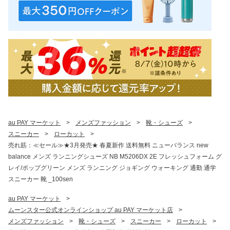
au PAY マーケット
>
メンズファッション
>
靴・シューズ
>
スニーカー
>
ローカット
>
売れ筋：≪セール≫★3月発売★ 春夏新作 送料無料 ニューバランス new
balance メンズ ランニングシューズ NB M5206DX 2E フレッシュフォーム グ
レイ/ポップグリーン メンズ ランニング ジョギング ウォーキング 通勤 通学
スニーカー 靴 _100sen
au PAY マーケット
>
ムーンスター公式オンラインショップ au PAY マーケット店
>
メンズファッション
>
靴・シューズ
>
スニーカー
>
ローカット
>