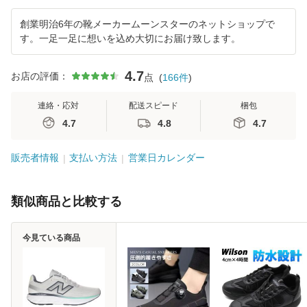
創業明治6年の靴メーカームーンスターのネットショップで
す。一足一足に想いを込め大切にお届け致します。
4.7
お店の評価：
点
(
166
件
)
連絡・応対
配送スピード
梱包
4.7
4.8
4.7
販売者情報
支払い方法
営業日カレンダー
類似商品と比較する
今見ている商品