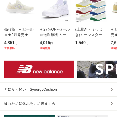
売れ筋：≪セール
≪27％OFFセール
(上履き・うわば
≪
≫★2月発売★ 春
≫送料無料 ムーン
き)ムーンスター
売★
夏新作 送料無料 ニ
スター メンズ/レデ
子供靴 日本製 スク
無
4,851
4,015
1,540
7,6
円
円
円
ューバランス new
ィース スニーカー
ール キッズ シュー
ス n
送料無料
送料無料
送料
balance レディー
SNGY U23 オール
ズ アルファスクー
デ
ス ランニングシュ
ホワイト 軽量 脱ぎ
ルカラー moonstar
グ
ーズ スニーカー N
履きしやすい 抗菌
バンド 綿 抗菌防臭
カー
B W430544 2
防臭 白 靴
定番 入
B 
とにかく軽い！SynergyCushion
疲れた足に休息を。足裏まくら