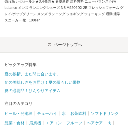
売れ筋：≪セール≫★3月発売★ 春夏新作 送料無料 ニューバランス new
balance メンズ ランニングシューズ NB M5206DX 2E フレッシュフォーム グ
レイ/ポップグリーン メンズ ランニング ジョギング ウォーキング 通勤 通学
スニーカー 靴 _100sen
ページトップへ
ピックアップ特集
夏の挨拶、まだ間に合います。
旬の美味しさをお届け！夏の瑞々しい果物
夏の必需品！ひんやりアイテム
注目のカテゴリ
ビール・発泡酒
チューハイ
水
お茶飲料
ソフトドリンク
惣菜・食材
扇風機
エアコン
フルーツ
ヘアケア
肉