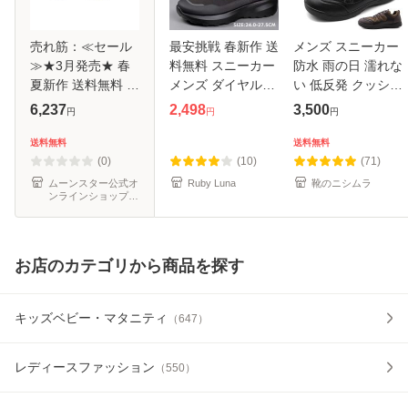
売れ筋：≪セール
最安挑戦 春新作 送
メンズ スニーカー
≫★3月発売★ 春
料無料 スニーカー
防水 雨の日 濡れな
夏新作 送料無料 ニ
メンズ ダイヤル式
い 低反発 クッショ
ューバランス new
スニーカー 回転ボ
ン 幅広 3E 滑りに
6,237
2,498
3,500
円
円
円
balance メンズ ラ
タン ウォーキング
くい 通勤 通学 黒
ンニングシューズ
シューズ トレッキ
ブラック 茶 ダーク
送料無料
送料無料
NB M5206DX 2E
ングシューズ ジョ
ブラウン 大きいサ
(0)
(10)
(71)
フレッシュフ
ギング
イズ
ムーンスター公式オ
Ruby Luna
靴のニシムラ
ンラインショップ
au PAY マーケット
店
お店のカテゴリから商品を探す
キッズベビー・マタニティ
（
647
）
レディースファッション
（
550
）