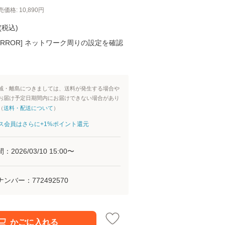
売価格:
10,890
円
(
税込
)
K ERROR] ネットワーク周りの設定を確認
域・離島につきましては、送料が発生する場合や
お届け予定日期間内にお届けできない場合があり
（
送料・配送について
）
aパス会員はさらに+1%ポイント還元
間：
2026/03/10 15:00
〜
ナンバー：
772492570
かごに入れる