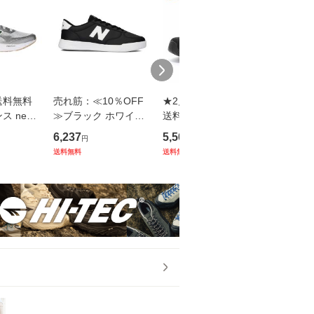
送料無料
売れ筋：≪10％OFF
★2月発売★ 春夏新作
売れ筋：
 new b
≫ブラック ホワイト
送料無料 ムーンスタ
ーンスタ
ンズ スニー
トリプルホワイト 送
ー レディース スニー
ス ウォ
6,237
5,500
5,500
円
円
円
ングシュ
料無料 ニューバラン
カー 靴 シューズ SNG
ーカー SN
送料無料
送料無料
送料無料
ISTA4 2
ス new balance スニ
Y U22A オールブラッ
ラック 黒 m
ュフォーム
ーカー レディース メ
ク シナジー足してく?
E 軽い 
ンズ 靴 NB CT3
設計 衝