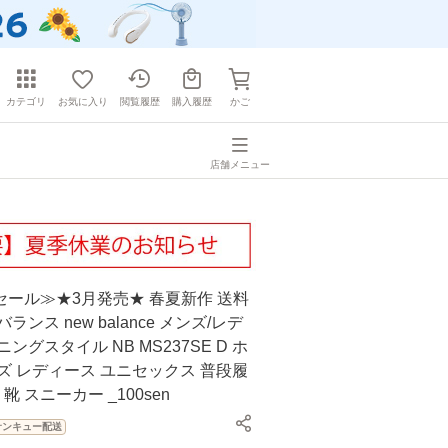
カテゴリ
お気に入り
閲覧履歴
購入履歴
かご
店舗メニュー
ール≫★3月発売★ 春夏新作 送料
ランス new balance メンズ/レデ
ングスタイル NB MS237SE D ホ
ズ レディース ユニセックス 普段履
 靴 スニーカー _100sen
サンキュー配送