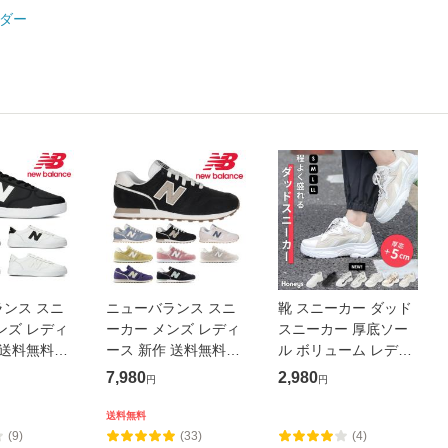
ダー
ンス スニ
ニューバランス スニ
靴 スニーカー ダッド
ンズ レディ
ーカー メンズ レディ
スニーカー 厚底ソー
 送料無料
ース 新作 送料無料
ル ボリューム レディ
 new
W373 WL373 new
ース ラ・ファーファ
7,980
2,980
円
円
balance
雑誌掲載 nicola
Honeys ハニーズ ダッ
送料無料
ドスニーカー
(9)
(33)
(4)