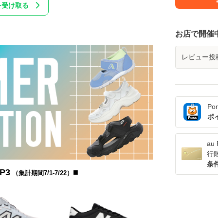
を受け取る
お店で開催
レビュー投
Po
ポ
a
行
条
P3
■
（集計期間7/1-7/22）