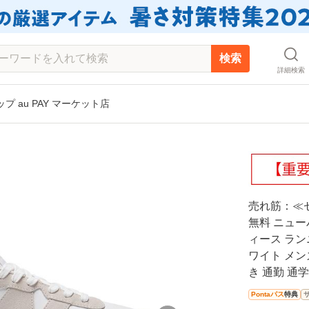
検索
詳細検索
 au PAY マーケット店
売れ筋：≪セ
無料 ニューバ
ィース ランニ
ワイト メン
き 通勤 通学
Pontaパス
特典