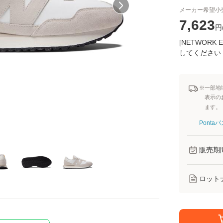
メーカー希望小
7,623
円
[NETWOR
してください
※一部地
表示の
ます。
Pont
販売期
ロット