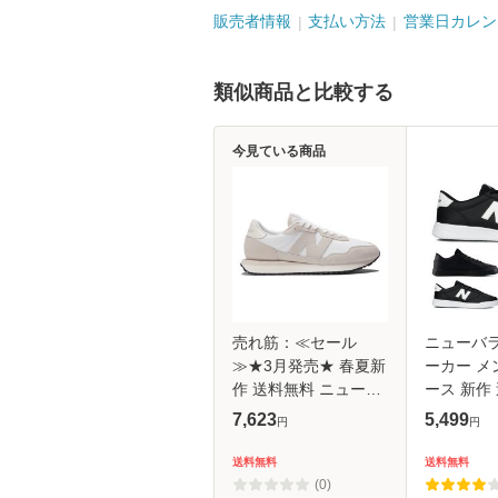
販売者情報
支払い方法
営業日カレン
類似商品と比較する
今見ている商品
売れ筋：≪セール
ニューバラ
≫★3月発売★ 春夏新
ーカー メ
作 送料無料 ニューバ
ース 新作
ランス new balance
M30 CT30
7,623
5,499
円
円
メンズ/レディース ラ
balance
ンニングスタイル NB
送料無料
送料無料
MS237SE D ホ
(0)