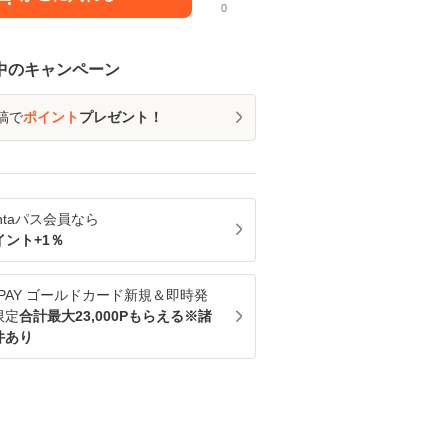
0
中のキャンペーン
稿で
ポイント
プレゼント！
ntaパス
会員なら
イント+
1
％
u PAY ゴールドカード新規＆即時発
限定
合計最大23,000Pもらえる※諸
件あり