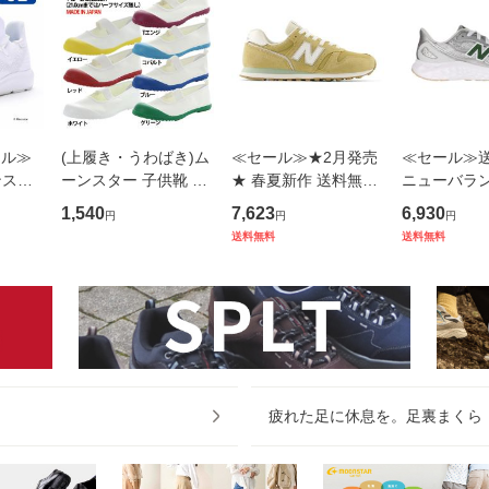
ール≫
(上履き・うわばき)ム
≪セール≫★2月発売
≪セール≫
ンスタ
ーンスター 子供靴 日
★ 春夏新作 送料無料
ニューバランス
ィース
本製 スクール キッズ
ニューバランス new b
alance メ
1,540
7,623
6,930
円
円
円
Y U2
シューズ アルファス
alance レディース ラ
カー ランニ
送料無料
送料無料
ト 軽
クールカラー moonst
ンニングスタイル ス
ーズ NB MAR
やすい
ar バンド 綿 抗菌防臭
ニーカー 靴 シューズ
E フレッシ
定番 入
NB W5158
アリシ シル
疲れた足に休息を。足裏まくら