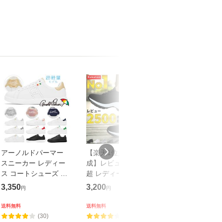
アーノルドパーマー
【楽天1位／25冠達
≪27％OFFセ
スニーカー レディー
成】レビュー2500件
送料無料 ムー
ス コートシューズ 通
超 レディース スニー
ー メンズ/レデ
気性 軽量 AL0702
カー 疲れにくい 歩き
スニーカー SNG
3,350
3,200
4,015
円
円
円
DM0702 arnold
やすい 厚底 4E 幅広
U23 オールホ
palmer コート 靴
黒 スリッポン 軽量 コ
軽量 脱ぎ履き
送料無料
送料無料
送料無料
ンフォート
い 抗菌防臭 白 
(30)
(46)
(0)