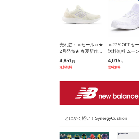
売れ筋：≪セール≫★
≪27％OFFセ
2月発売★ 春夏新作
送料無料 ムー
送料無料 ニューバラ
ー メンズ/レデ
4,851
4,015
円
円
ンス new balance レ
スニーカー SNG
送料無料
送料無料
ディース ランニング
3 オールホワイ
シューズ スニーカー
量 脱ぎ履きし
NB W430544 2
抗菌防臭 白 靴
とにかく軽い！SynergyCushion