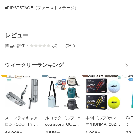
■FIRSTSTAGE（ファーストステージ）
レビュー
商品の評価：
-
点
(0件)
ウィークリーランキング
1
2
3
4
スコッティキャメ
ルコックゴルフ Le
本間ゴルフ(ホン
G/
ロン (SCOTTY CA
coq sportif GOLF
マ/HONMA) 2023
ジー
MERON) 2020 ス
LG4FTT45M 保冷
D1 SPEEDMONST
37