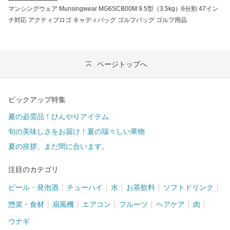
マンシングウェア Munsingwear MG6SCB00M 9.5型（3.5kg）6分割 47イン
チ対応 アクティブロゴ キャディバッグ ゴルフバッグ ゴルフ用品
ページトップへ
ピックアップ特集
夏の必需品！ひんやりアイテム
旬の美味しさをお届け！夏の瑞々しい果物
夏の挨拶、まだ間に合います。
注目のカテゴリ
ビール・発泡酒
チューハイ
水
お茶飲料
ソフトドリンク
惣菜・食材
扇風機
エアコン
フルーツ
ヘアケア
肉
ウナギ