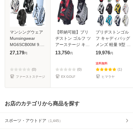
マンシングウェア
【即納可能】ブリ
ブリヂストンゴル
Munsingwear
ヂストン ゴルフ ツ
フ キャディバッグ
MG6SCB00M 9.5
アーステージ キャ
メンズ 軽量 9型 5
型（3.5kg）6分割
ディバッグ
分割 軽量ベーシッ
27,179
13,750
19,976
円
円
円
47インチ対応 アク
CBTV26 メンズ 9
クモデル CBG422
ティブロゴ キャデ
型 軽量
BRIDGESTONE
送料無料
ィバッグ ゴルフバ
BRIDGESTONE
GOLF 軽量スタン
(0)
(0)
(1)
ッグ ゴルフ用品
GOLF
ダード 2.9kg ネー
ファーストステージ
EX GOLF
ヒマラヤ
TOURSTAGE
お店のカテゴリから商品を探す
スポーツ・アウトドア
（
1,445
）