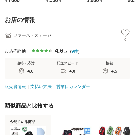
44,000
4,556
1,980
20
円
円
円
ペシャル セレクト
保温 ポーチ 縦型
ER (スピードモン
長
ニューポート パタ
カートバッグ ショ
スター) 3ピース ゴ
シ
ー (2020 SPECIAL
ルダー付き ゴルフ
ルフ ボール 1ダー
ル
お店の情報
SELECT NEWPOR
バッグ ゴルフ用品
ス(12球入)
ツ
T) 右用 USモデル
夏小物
ファーストステージ
0
4.6
お店の評価：
点
(
9
件
)
連絡・応対
配送スピード
梱包
4.6
4.6
4.5
販売者情報
支払い方法
営業日カレンダー
類似商品と比較する
今見ている商品