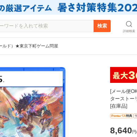
検索
詳細検索
ールド）★東京下町ゲーム問屋
[メール便O
ターストー
[在庫品]
Pontaパス
特典
8,640
円