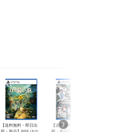
【送料無料・即日出
【送料無料・即日出
【PS5】亰都ザ
荷・新品】PS5 ほの
荷・新品】PS5 (初回
−桜花幻舞− 