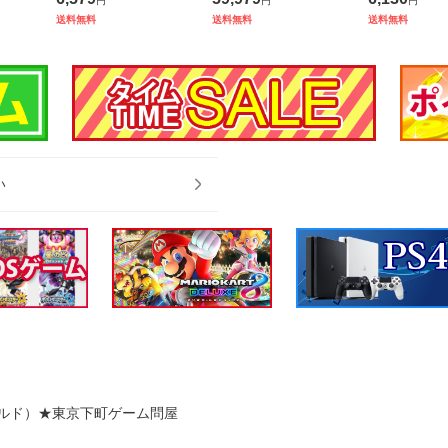
円
円
円
在庫品]
わくわく生活
【スイッチ2本体】
ラクルスタ
送料無料
送料無料
送料無料
マッハオリ
マイクロフ
ロス付★
い
ルド）★東京下町ゲーム問屋