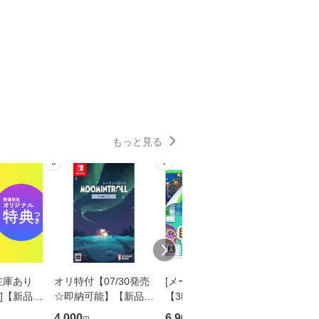
もっと見る
6
7
8
在庫あり
オリ特付【07/30発売
[メール便OK]【新品】
[メール便
K]【新品】
☆即納可能】【新品】
【3DS】毛糸のカービ
【NS】
ム天国 ミ
【NS】ムーミントロ
ィ プラス[在庫品]
イマクハ
4,000
6,960
1,050