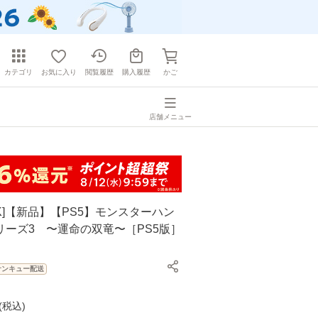
カテゴリ
お気に入り
閲覧履歴
購入履歴
かご
店舗メニュー
K]【新品】【PS5】モンスターハン
リーズ3 〜運命の双竜〜［PS5版］
サンキュー配送
(
税込
)