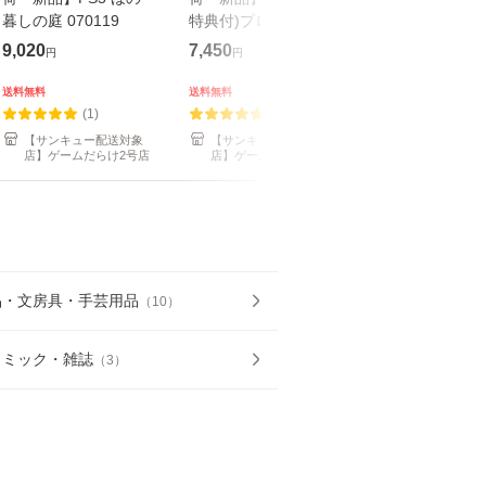
暮しの庭 070119
特典付)プロ野球スピ
返品種別B
リッツ2026(7月16日
9,020
7,450
6,960
円
円
円
発売)070104 プロス
ピ
送料無料
送料無料
送料無料
(1)
(1)
(0)
【サンキュー配送対象
【サンキュー配送対象
Joshin web 
店】ゲームだらけ2号店
店】ゲームだらけ2号店
ホビー専門店
品・文房具・手芸用品
（
10
）
コミック・雑誌
（
3
）