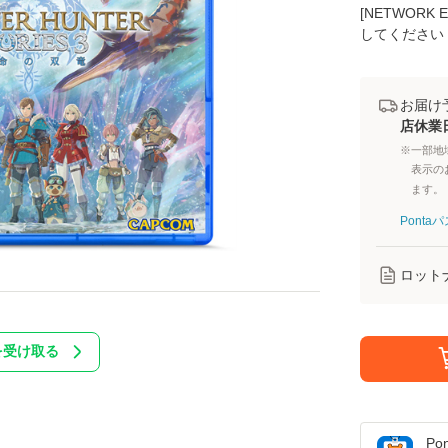
[NETWOR
してください
お届け
店休業
※一部地
表示の
ます。
Pont
ロット
を受け取る
Po