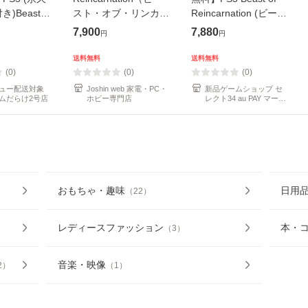
)Beast
スト・オブ・リンカネ
Reincarnation (ビース
rnation(ビー
ーション） 返品種別B
ト・オブ・リンカネー
7,900
7,880
円
円
ブ・リンカネ
ション) (65135）
70123
送料無料
送料無料
(0)
(0)
(0)
ュー配送対象
Joshin web 家電・PC・
新品ゲームショップ セ
ムだらけ2号店
ホビー専門店
レクト34 au PAY マーケ
ット店
おもちゃ・趣味
日用
（
22
）
レディースファッション
本・
（
3
）
音楽・映像
2
）
（
1
）