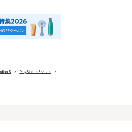
ation 5
>
PlayStation 5ソフト
>