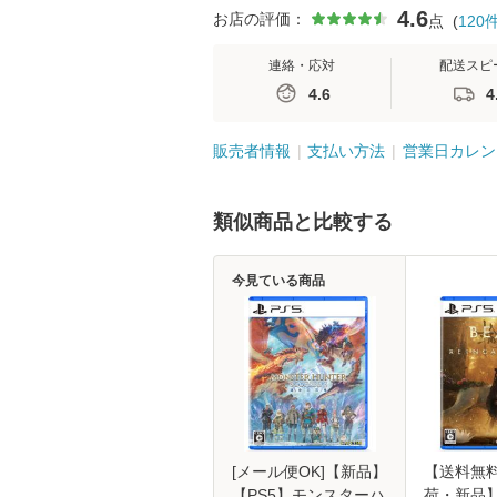
4.6
お店の評価：
点
(
120
連絡・応対
配送スピ
4.6
4
販売者情報
支払い方法
営業日カレン
類似商品と比較する
今見ている商品
[メール便OK]【新品】
【送料無
【PS5】モンスターハ
荷・新品】