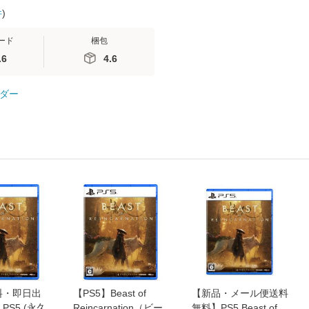
件
)
ード
梱包
.6
4.6
ダー
料・即日出
【PS5】Beast of
【新品・メール便送料
PS5 (永久
Reincarnation（ビー
無料】PS5 Beast of