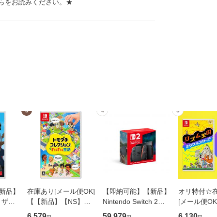
らをお読みください。
★
3
4
5
【新品】
在庫あり[メール便OK]
【即納可能】【新品】
オリ特付☆
・ザ・
【【新品】【NS】ト
Nintendo Switch 2
[メール便O
ERSA
モダチコレクション
（日本語 国内専用）
【NS】リズ
6,579
59,979
6,130