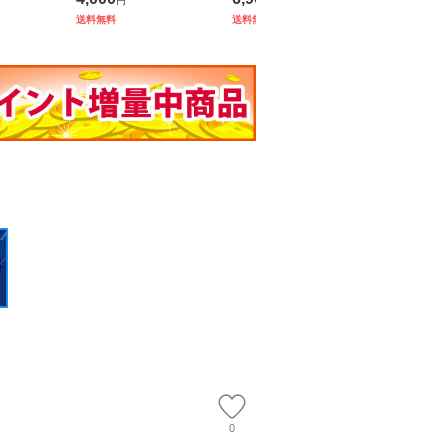
円
円
円
ーズ★浅草
ール：冬のぬくもり★
hind Th
送料無料
送料無料
ジナル特典
浅草マッハオリジナル
雨落葉（
ァイバーク
特典アクリルキーホル
ウ） Defo
ダー付＆限
品]
0