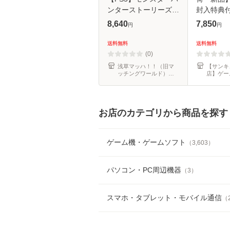
ンターストーリーズ
封入特典付き
3 〜運命の双竜〜
of Reinca
8,640
7,850
円
円
［PS5版］[在庫品]
スト・オ
ーション)0
送料無料
送料無料
(0)
浅草マッハ！！（旧マ
【サンキ
ッチングワールド）★
店】ゲー
東京下町ゲーム問屋
お店のカテゴリから商品を探す
ゲーム機・ゲームソフト
（
3,603
）
パソコン・PC周辺機器
（
3
）
スマホ・タブレット・モバイル通信
（