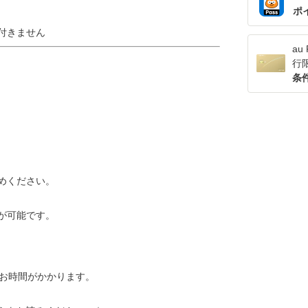
ポ
付きません
a
行
条
めください。
が可能です。
]お時間がかかります。