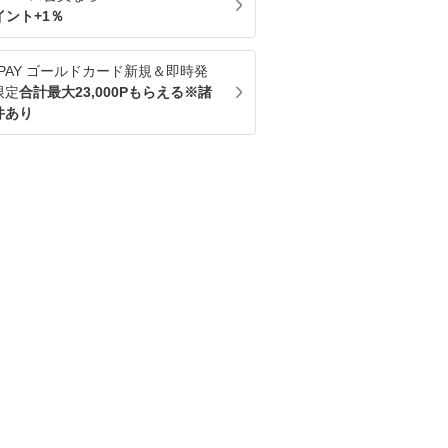
イント+
1
％
u PAY ゴールドカード新規＆即時発
限定
合計最大23,000Pもらえる※諸
件あり