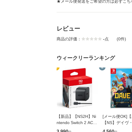
★
メール便発送をご希望の方は必ずこち
レビュー
商品の評価：
-
点
(0件)
ウィークリーランキング
1
2
【新品】【NS2H】Ni
[メール便OK]
ntendo Switch 2 ACア
【NS】デイヴ
ダプター[在庫品]
ダイバー ANNIV
3,990
4,560