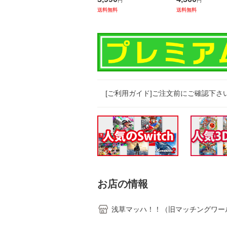
円
円
RY EDITION[
送料無料
送料無料
[ご利用ガイド]ご注文前にご確認下さ
お店の情報
浅草マッハ！！（旧マッチングワー