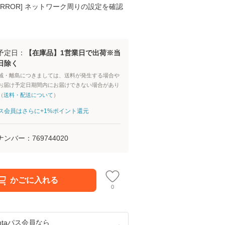
K ERROR] ネットワーク周りの設定を確認
予定日：
【在庫品】1営業日で出荷※当
日除く
域・離島につきましては、送料が発生する場合や
お届け予定日期間内にお届けできない場合があり
（
送料・配送について
）
aパス会員はさらに+1%ポイント還元
ナンバー：
769744020
かごに入れる
0
ntaパス
会員なら