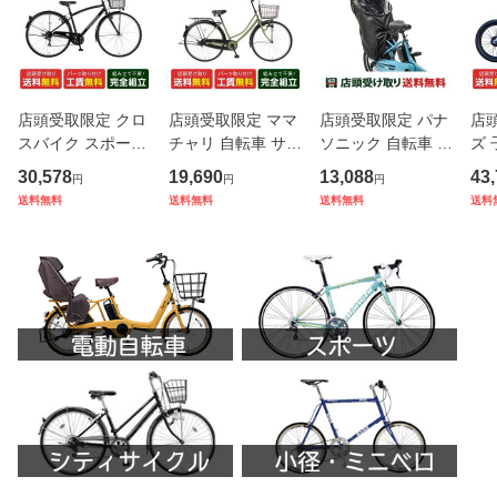
店頭受取限定 クロ
店頭受取限定 ママ
店頭受取限定 パナ
店
スバイク スポーツ
チャリ 自転車 サイ
ソニック 自転車 チ
ズ 
自転車 サードバイ
クルスポット 26イ
ャイルドシートカ
転車
30,578
19,690
13,088
43
円
円
円
クス スーパーソニ
ンチ カスタネット
バー Panasonic チ
イ
送料無料
送料無料
送料無料
送料
ック 27インチ 202
26 [CS-CAS26A]
ャイルドシート
ク 
6 THIRDBIKES SU
（後用）レインカ
Bi
PERSONIC TOWN
バー NAR187 ブラ
BIK
6段変速 [TB-24
ック
KO 