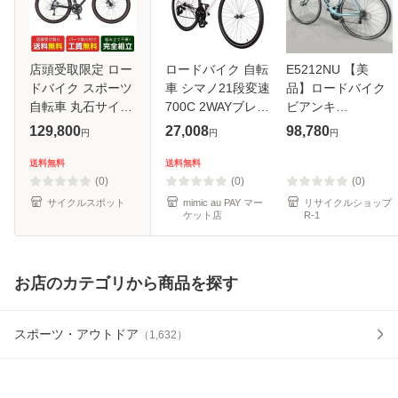
店頭受取限定 ロー
ロードバイク 自転
E5212NU 【美
ドバイク スポーツ
車 シマノ21段変速
品】ロードバイク
自転車 丸石サイク
700C 2WAYブレー
ビアンキ
ル エンペラー
キシステム搭載 補
INTENSO シマノ
129,800
27,008
98,780
円
円
円
2026 マルイシ
助ブレーキ ドロッ
105 カーボン ロン
maruishi
プハンドル 超軽量
グライド ヒルクラ
送料無料
送料無料
EMPEROR Ｇフレ
高炭素鋼フレーム
イム 自転車
(0)
(0)
(0)
ア [E-GFLxxxK]
ワイヤ錠・
サイクルスポット
mimic au PAY マー
リサイクルショップ
ケット店
R-1
お店のカテゴリから商品を探す
スポーツ・アウトドア
（
1,632
）