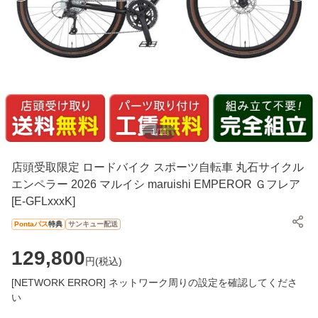
1
/
11
店頭受取限定 ロードバイク スポーツ自転車 丸石サイクル
エンペラー 2026 マルイシ maruishi EMPEROR Ｇフレア
[E-GFLxxxK]
Pontaパス
特典
サンキュー配送
129,800
円(
税込
)
[NETWORK ERROR] ネットワーク周りの設定を確認してくださ
い