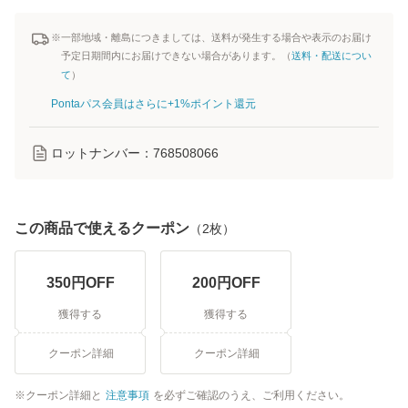
※一部地域・離島につきましては、送料が発生する場合や表示のお届け
予定日期間内にお届けできない場合があります。（
送料・配送につい
て
）
Pontaパス会員はさらに+1%ポイント還元
ロットナンバー：
768508066
この商品で使えるクーポン
（
2
枚）
350
円OFF
200
円OFF
獲得する
獲得する
クーポン詳細
クーポン詳細
クーポン詳細と
注意事項
を必ずご確認のうえ、ご利用ください。