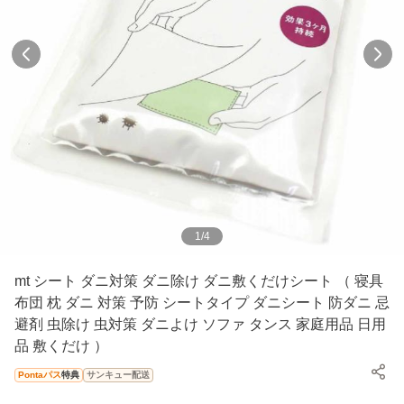
1
/
4
mt シート ダニ対策 ダニ除け ダニ敷くだけシート （ 寝具
布団 枕 ダニ 対策 予防 シートタイプ ダニシート 防ダニ 忌
避剤 虫除け 虫対策 ダニよけ ソファ タンス 家庭用品 日用
品 敷くだけ ）
Pontaパス
特典
サンキュー配送