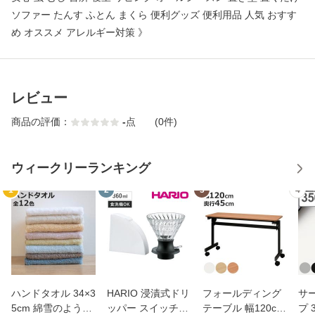
ソファー たんす ふとん まくら 便利グッズ 便利用品 人気 おすす
め オススメ アレルギー対策 》
レビュー
商品の評価：
-
点
(0件)
ウィークリーランキング
1
2
3
4
ハンドタオル 34×3
HARIO 浸漬式ドリ
フォールディング
サ
5cm 綿雪のような
ッパー スイッチ36
テーブル 幅120cm
プ 