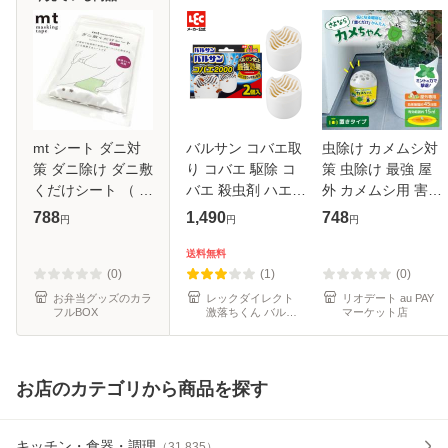
mt シート ダニ対
バルサン コバエ取
虫除け カメムシ対
策 ダニ除け ダニ敷
り コバエ 駆除 コ
策 虫除け 最強 屋
くだけシート （ 寝
バエ 殺虫剤 ハエ
外 カメムシ用 害虫
具 布団 枕 ダニ 対
キッチン 台所 ゴミ
駆除 さよならカメ
788
1,490
748
円
円
円
策 予防 シートタイ
箱 コンパクト ホワ
ちゃん 置きタイプ
プ ダニシート 防ダ
イト 白色 殺虫 強
むしよけ 防虫
送料無料
ニ 忌避剤 虫除け
力誘引 駆除剤 コバ
GJ006
(0)
(1)
(0)
虫対
エ2000
お弁当グッズのカラ
レックダイレクト
リオデート au PAY
フルBOX
激落ちくん バルサ
マーケット店
ン 公式メーカー
お店のカテゴリから商品を探す
キッチン・食器・調理
（
31,835
）