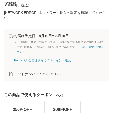
788
円(
税込
)
[NETWORK ERROR] ネットワーク周りの設定を確認してくださ
い
お届け予定日：
8月10日〜8月15日
※一部地域・離島につきましては、送料が発生する場合や表示のお届け
予定日期間内にお届けできない場合があります。（
送料・配送につい
て
）
Pontaパス会員はさらに+1%ポイント還元
ロットナンバー：
768276125
この商品で使えるクーポン
（
2
枚）
350
円OFF
200
円OFF