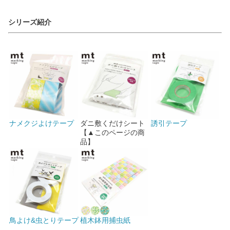
シリーズ紹介
ナメクジよけテープ
ダニ敷くだけシート
誘引テープ
【▲このページの商
品】
鳥よけ&虫とりテープ
植木鉢用捕虫紙