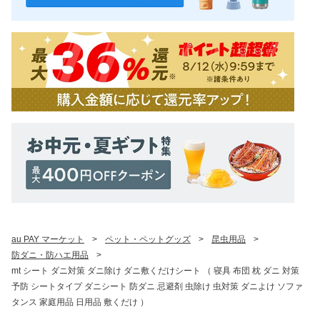
au PAY マーケット
>
ペット・ペットグッズ
>
昆虫用品
>
防ダニ・防ハエ用品
>
mt シート ダニ対策 ダニ除け ダニ敷くだけシート （ 寝具 布団 枕 ダニ 対策
予防 シートタイプ ダニシート 防ダニ 忌避剤 虫除け 虫対策 ダニよけ ソファ
タンス 家庭用品 日用品 敷くだけ ）