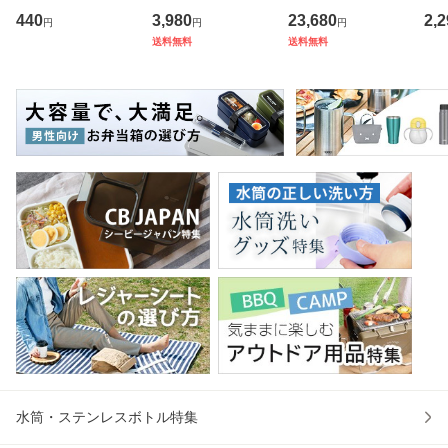
タオル ベルベット
0 （ ハリオ コーヒ
奥行き45cm キャ
フ
440
3,980
23,680
2,2
円
円
円
カラー （ タオル
ー ドリッパー ペー
スター付き 折りた
ス 
送料無料
送料無料
ウォッシュタオル
パー付き 360ml 耐
たみ （ 法人限定
er
ハンカチタオル ハ
熱ガラス 食洗機対
テーブル 長机 スタ
マ
ンカチ 洗面タオル
応 おしゃれ シンプ
ッキング 会議机 ミ
マグ
綿 コッ
ル ハン
ーティング
保冷
水筒・ステンレスボトル特集