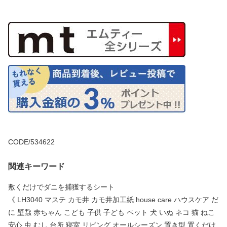
CODE/534622
関連キーワード
敷くだけでダニを捕獲するシート
《 LH3040 マステ カモ井 カモ井加工紙 house care ハウスケア だ
に 壁蝨 赤ちゃん こども 子供 子ども ペット 犬 いぬ ネコ 猫 ねこ
安心 虫 むし 台所 寝室 リビング オールシーズン 置き型 置くだけ