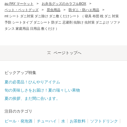
au PAY マーケット
>
お弁当グッズのカラフルBOX
>
ペット・ペットグッズ
>
昆虫用品
>
防ダニ・防ハエ用品
>
mt シート ダニ対策 ダニ除け ダニ敷くだけシート （ 寝具 布団 枕 ダニ 対策
予防 シートタイプ ダニシート 防ダニ 忌避剤 虫除け 虫対策 ダニよけ ソファ
タンス 家庭用品 日用品 敷くだけ ）
ページトップへ
ピックアップ特集
夏の必需品！ひんやりアイテム
旬の美味しさをお届け！夏の瑞々しい果物
夏の挨拶、まだ間に合います。
注目のカテゴリ
ビール・発泡酒
チューハイ
水
お茶飲料
ソフトドリンク