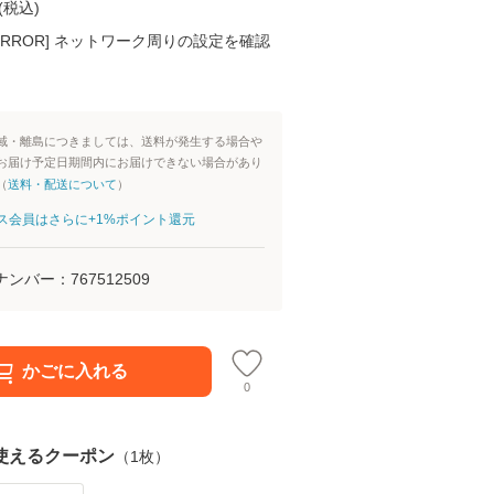
(
税込
)
K ERROR] ネットワーク周りの設定を確認
域・離島につきましては、送料が発生する場合や
お届け予定日期間内にお届けできない場合があり
（
送料・配送について
）
aパス会員はさらに+1%ポイント還元
ナンバー：
767512509
かごに入れる
0
使えるクーポン
（
1
枚）