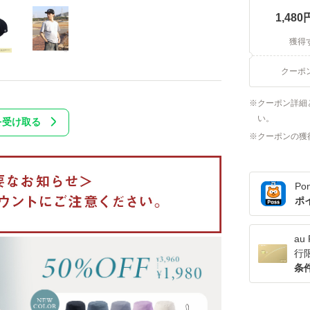
1,480
獲得
クーポ
クーポン詳細
い。
を受け取る
クーポンの獲
Po
ポ
a
行
条