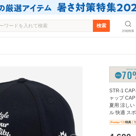
検索
詳細検索
STR-1 CA
ャップ CAP
夏用 涼しい
ル 快適 ス
Pontaパス
特典