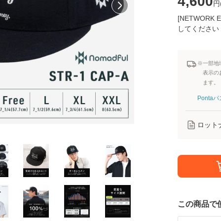
4,600
円
[NETWOR
してください
※一部地
表示の
ます。
Pont
ロット
この商品で