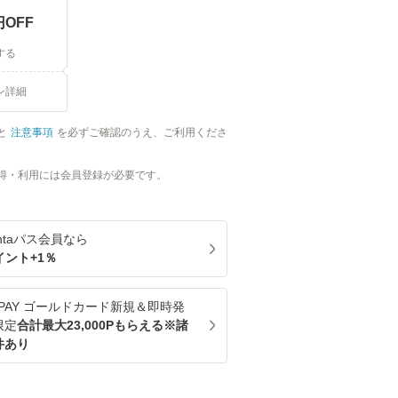
円OFF
する
ン詳細
と
注意事項
を必ずご確認のうえ、ご利用くださ
得・利用には会員登録が必要です。
ntaパス
会員なら
イント+
1
％
u PAY ゴールドカード新規＆即時発
限定
合計最大23,000Pもらえる※諸
件あり