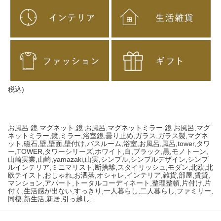
税込
)
お風呂 鏡 マグネット,鏡 お風呂,マグネットミラー 鏡 お風呂,マグ
ネットミラー,鏡,ミラー,浴室鏡,曇り止め,ガラス,ガラス製,マグネ
ット,磁石,壁,壁面,壁付け,バスルーム,浴室,お風呂,風呂,tower,タワ
ー,TOWER,タワーシリーズ,ホワイト,白,ブラック,黒,モノトーン,
山崎実業,山崎,yamazaki,山実,シンプル,シンプルデザイン,シンプ
ルインテリア,ミニマリスト,断捨離,スタイリッシュ,モダン,北欧,北
欧テイスト,おしゃれ,お洒落,オシャレ,インテリア,雑貨,部屋,賃貸,
マンション,アパート,トータルコーディネート,整理整頓,片付け,片
付く,生活感が出ない,すっきり,一人暮らし,二人暮らし,ファミリー,
同棲,新生活,新居,引っ越し,