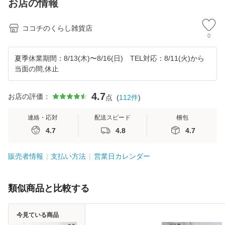
お店の情報
ココチのくらし雑貨店
0
夏季休業期間：8/13(木)〜8/16(日) TEL対応：8/11(火)から
当面の間,休止
4.7
お店の評価：
点
(
112
件
)
連絡・応対
配送スピード
梱包
4.7
4.8
4.7
販売者情報
支払い方法
営業日カレンダー
類似商品と比較する
今見ている商品