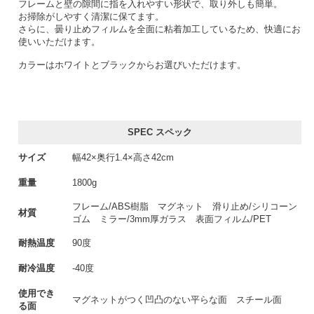
フレームと壁の隙間に指を入れやすい形状で、取り外しも簡単。
お掃除がしやすく清潔に保てます。
さらに、曇り止めフィルムを全面に粘着加工しているため、快適にお
使いいただけます。
カラーはホワイトとブラックからお選びいただけます。
SPEC スペック
サイズ
幅42×奥行1.4×高さ42cm
重量
1800g
フレーム/ABS樹脂 マグネット 滑り止め/シリコーン
材質
ゴム ミラー/3mm厚ガラス 表面フィルム/PET
耐熱温度
90度
耐冷温度
-40度
使用でき
マグネットがつく凹凸のない平らな面 スチール面
る面