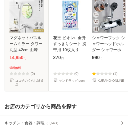
マグネットバスル
花王 ビオレu 全身
シャワーフック シ
ームミラー タワー
すっきりシート 携
ャワーヘッドホル
丸型 42cm 山崎実
帯用 10枚入り
ダー シャワーホル
業 tower マグネッ
ダー スライド シャ
14,850
270
990
円
円
円
トミラー 鏡 お風呂
ワー フック スライ
浴室鏡 曇り止め マ
ドバー ラック シャ
送料無料
グネット バスルー
ワーヘッド ホルダ
(0)
(0)
(1)
ム お
ー 交換
ココチのくらし雑貨
サンドラッグ.com
KURANO-ONLINE
店
お店のカテゴリから商品を探す
キッチン・食器・調理
（
1,643
）