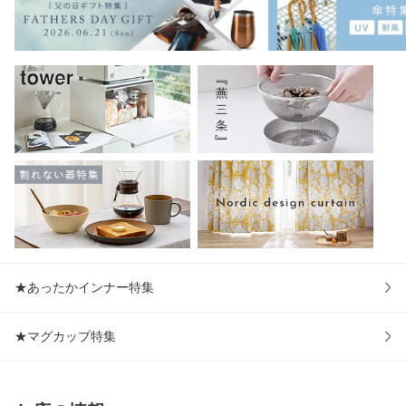
性 疲れ
レート
ー 千
ッド
★あったかインナー特集
★マグカップ特集