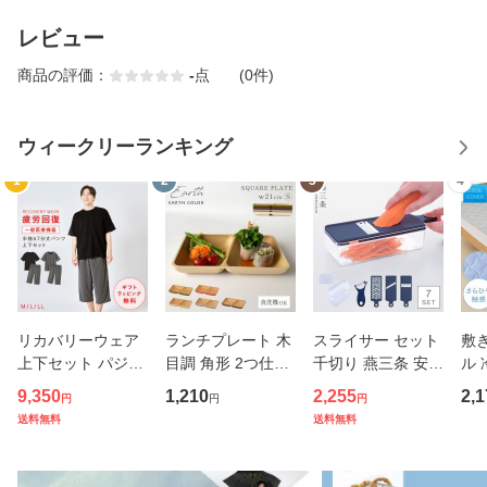
レビュー
商品の評価：
-
点
(0件)
ウィークリーランキング
1
2
3
4
リカバリーウェア
ランチプレート 木
スライサー セット
敷
上下セット パジャ
目調 角形 2つ仕切
千切り 燕三条 安全
ル 
マ 疲労回復 メンズ
り 小さめ アースカ
ホルダー スリムス
m 
9,350
1,210
2,255
2,1
円
円
円
夏 半袖シャツ＋7
ラー スクエアプレ
タンドスライサー7
敷き
送料無料
送料無料
分丈パンツ 春夏用
ート BPAフリー 仕
点セット ピーラー
バー
【一般医療機器】
切りプレート 仕切
ステンレス 日本製
ッド
部屋着 肩こり 冷え
り皿 ダイエットプ
キャベツスライサ
さ