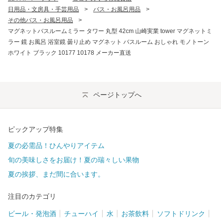
日用品・文房具・手芸用品
>
バス・お風呂用品
>
その他バス・お風呂用品
>
マグネットバスルームミラー タワー 丸型 42cm 山崎実業 tower マグネットミ
ラー 鏡 お風呂 浴室鏡 曇り止め マグネット バスルーム おしゃれ モノトーン
ホワイト ブラック 10177 10178 メーカー直送
ページトップへ
ピックアップ特集
夏の必需品！ひんやりアイテム
旬の美味しさをお届け！夏の瑞々しい果物
夏の挨拶、まだ間に合います。
注目のカテゴリ
ビール・発泡酒
チューハイ
水
お茶飲料
ソフトドリンク