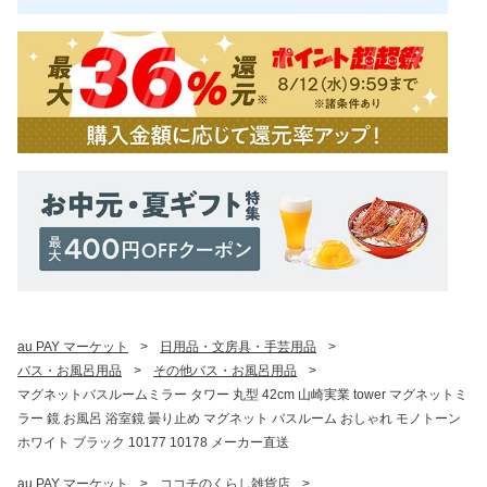
au PAY マーケット
>
日用品・文房具・手芸用品
>
バス・お風呂用品
>
その他バス・お風呂用品
>
マグネットバスルームミラー タワー 丸型 42cm 山崎実業 tower マグネットミ
ラー 鏡 お風呂 浴室鏡 曇り止め マグネット バスルーム おしゃれ モノトーン
ホワイト ブラック 10177 10178 メーカー直送
au PAY マーケット
>
ココチのくらし雑貨店
>