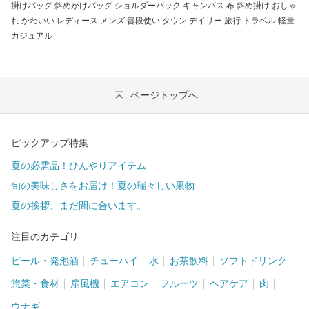
掛けバッグ 斜めがけバッグ ショルダーバック キャンバス 布 斜め掛け おしゃ
れ かわいい レディース メンズ 普段使い タウン デイリー 旅行 トラベル 軽量
カジュアル
ページトップへ
ピックアップ特集
夏の必需品！ひんやりアイテム
旬の美味しさをお届け！夏の瑞々しい果物
夏の挨拶、まだ間に合います。
注目のカテゴリ
ビール・発泡酒
チューハイ
水
お茶飲料
ソフトドリンク
惣菜・食材
扇風機
エアコン
フルーツ
ヘアケア
肉
ウナギ