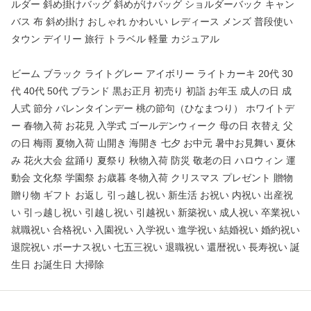
ルダー 斜め掛けバッグ 斜めがけバッグ ショルダーバック キャン
バス 布 斜め掛け おしゃれ かわいい レディース メンズ 普段使い
タウン デイリー 旅行 トラベル 軽量 カジュアル
ビーム ブラック ライトグレー アイボリー ライトカーキ 20代 30
代 40代 50代 ブランド 黒お正月 初売り 初詣 お年玉 成人の日 成
人式 節分 バレンタインデー 桃の節句（ひなまつり） ホワイトデ
ー 春物入荷 お花見 入学式 ゴールデンウィーク 母の日 衣替え 父
の日 梅雨 夏物入荷 山開き 海開き 七夕 お中元 暑中お見舞い 夏休
み 花火大会 盆踊り 夏祭り 秋物入荷 防災 敬老の日 ハロウィン 運
動会 文化祭 学園祭 お歳暮 冬物入荷 クリスマス プレゼント 贈物
贈り物 ギフト お返し 引っ越し祝い 新生活 お祝い 内祝い 出産祝
い 引っ越し祝い 引越し祝い 引越祝い 新築祝い 成人祝い 卒業祝い
就職祝い 合格祝い 入園祝い 入学祝い 進学祝い 結婚祝い 婚約祝い
退院祝い ボーナス祝い 七五三祝い 退職祝い 還暦祝い 長寿祝い 誕
生日 お誕生日 大掃除