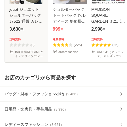
jouet ジョエット
ショルダーバッグ
MADISON
ショルダーバッグ
トートバッグ 鞄 レ
SQUARE
J7522 通販 カレッ
ディース 斜め掛け
GARDEN ミニボス
ジロゴショルダー
2way 大容量 軽量
トンショルダー マ
3,630
999
2,998
円
円
円
斜め掛けバッグ 斜
肩掛け A4サイズ
ジソンバック マデ
めがけバッグ ショ
マザーズバッグ フ
ィソンバッグ メン
送料無料
送料無料
送料無料
ルダーバック キャ
ァスナー付き 撥水
ズ レディース 斜め
(0)
(225)
(26)
ンバス 布
通勤 収
がけ 斜め掛け オシ
BACKYARD FAMILY
dream-fashion
ARUGE（アルージ
インテリアタウン
ェ）メンズファッシ
ャレ ランチ
au PAY マーケット
ョン
店
お店のカテゴリから商品を探す
バッグ・財布・ファッション小物
（
9,466
）
日用品・文房具・手芸用品
（
3,996
）
レディースファッション
（
3,621
）