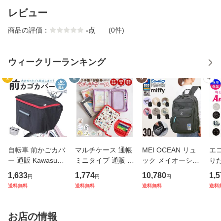
レビュー
商品の評価：
-
点
(0件)
ウィークリーランキング
1
2
3
4
自転車 前かごカバ
マルチケース 通帳
MEI OCEAN リュ
エコ
ー 通販 Kawasumi
ミニタイプ 通販 母
ック メイオーシャ
り
カワスミ 前カゴカ
子手帳ケース お薬
ン 6206 通販 リュ
ト 
1,633
1,774
10,780
1,5
円
円
円
バー バスケット カ
手帳 ポーチ 通帳ケ
ックサック バック
アニ
送料無料
送料無料
送料無料
送料
バー 自転車用 かご
ース 通帳入れ ファ
パック デイパック
ック
自転車用 かご カゴ
スナー キャラクタ
レディース メンズ
ナー
カバー 前 Keia＋
ー かわいい おしゃ
大人 女子 通学 通
チ付
お店の情報