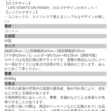
【ロゴデザイン】
「LIFE STARTS ON FRIDAY」のロゴデザインがポイント！
【シンプルデザイン】
・ユニセックス、エイジレスで使えるシンプルなデザインが嬉し
い♪
素材
コットン
生産国
中国
サイズ
[縦]約28cm／[上部横幅]約43cm／[底部横幅]約25cm
[マチ]約15cm／[ショルダー]約72cm〜約129cm（調節可能）
※サイズは当店計測の実寸サイズです。実際の商品ならびにメー
カー表記サイズとは多少の誤差が生じる場合がございます。あら
かじめご了承ください。
重量
約305g
注意点
※年月の経過や空気中の湿度や紫外線、熱や汚れ等により、劣化
などが生じる場合があります。
※長時間日光にあたったり、摩擦、水漏れなどによる色落ちや色
移りすることがあります。
※お取り扱いの際は、商品やパッケージなどに記載されている品
質表示、アテンションタグ、ご使用上の注意事項などを必ずご確