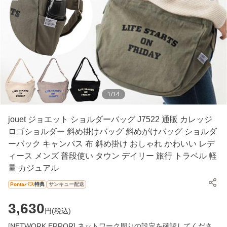
1
/
14
jouet ジョエット ショルダーバッグ J7522 通販 カレッジ
ロゴショルダー 斜め掛けバッグ 斜めがけバッグ ショルダ
ーバック キャンバス 布 斜め掛け おしゃれ かわいい レデ
ィース メンズ 普段使い タウン デイリー 旅行 トラベル 軽
量 カジュアル
Pontaパス
特典
サンキュー配送
3,630
円(
税込
)
[NETWORK ERROR] ネットワーク周りの設定を確認してくださ