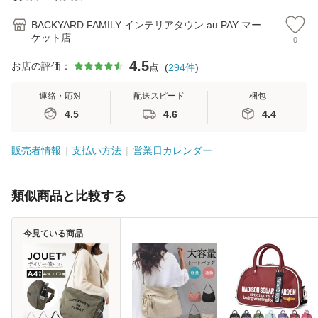
かわ
れ
勤 黒 ブラ
量
BACKYARD FAMILY インテリアタウン au PAY マー
ケット店
0
4.5
お店の評価：
点
(
294
件
)
連絡・応対
配送スピード
梱包
4.5
4.6
4.4
販売者情報
支払い方法
営業日カレンダー
類似商品と比較する
今見ている商品