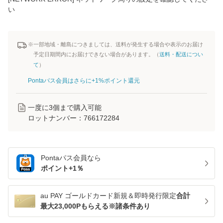
い
※一部地域・離島につきましては、送料が発生する場合や表示のお届け
予定日期間内にお届けできない場合があります。（
送料・配送につい
て
）
Pontaパス会員はさらに+1%ポイント還元
一度に
3
個まで購入可能
ロットナンバー：
766172284
Pontaパス
会員なら
ポイント+
1
％
au PAY ゴールドカード新規＆即時発行限定
合計
最大23,000Pもらえる※諸条件あり