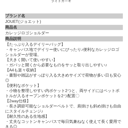
ブランド名
JOUET(ジョエット)
商品名
カレッジロゴショルダー
商品説明
【たっぷり入るデイリーバッグ】
・キャンバス地でデイリー使いにぴったり♪便利なカレッジロゴ
ショルダーが登場。
【大きく開いて使いやすい】
・ガバッと開くから必要なものをサッと取り出しやすい♪
【A4も楽々収納】
・書類や雑誌がすっぽり入る大きめサイズで荷物が多い日も安心
◎
【便利なポケット】
・小物を整理しやすい内ポケット2つと、両サイドにはペットボ
トルが入るオープンポケットを2つ配置〇
【2way仕様】
・長さ調節可能なショルダーベルトで、肩掛けも斜め掛けも自由
にスタイルチェンジ♪
【耐久性のある生地感】
・丈夫なコットンキャンバスで毎日気兼ねなく使えて長く愛用で
きる◎