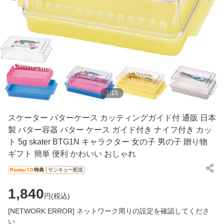
1
/
15
スケーター バターケース カッティングガイド付 通販 日本
製 バター容器 バター ケース ガイド付き ナイフ付き カッ
ト 5g skater BTG1N キャラクター 女の子 男の子 贈り物
ギフト 簡単 便利 かわいい おしゃれ
Pontaパス
特典
サンキュー配送
1,840
円(
税込
)
[NETWORK ERROR] ネットワーク周りの設定を確認してくださ
い