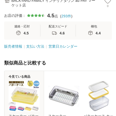
BACKYARD FAMILY インテリアタウン au PAY マー
ケット店
0
4.5
お店の評価：
点
(
293
件
)
連絡・応対
配送スピード
梱包
4.5
4.6
4.4
販売者情報
支払い方法
営業日カレンダー
類似商品と比較する
今見ている商品
スケーター バター
スケーター
バターケース カッ