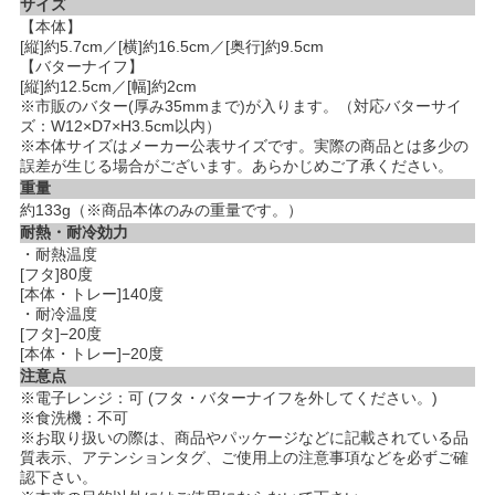
サイズ
【本体】
[縦]約5.7cm／[横]約16.5cm／[奥行]約9.5cm
【バターナイフ】
[縦]約12.5cm／[幅]約2cm
※市販のバター(厚み35mmまで)が入ります。（対応バターサイ
ズ：W12×D7×H3.5cm以内）
※本体サイズはメーカー公表サイズです。実際の商品とは多少の
誤差が生じる場合がございます。あらかじめご了承ください。
重量
約133g（※商品本体のみの重量です。）
耐熱・耐冷効力
・耐熱温度
[フタ]80度
[本体・トレー]140度
・耐冷温度
[フタ]−20度
[本体・トレー]−20度
注意点
※電子レンジ：可 (フタ・バターナイフを外してください。)
※食洗機：不可
※お取り扱いの際は、商品やパッケージなどに記載されている品
質表示、アテンションタグ、ご使用上の注意事項などを必ずご確
認下さい。