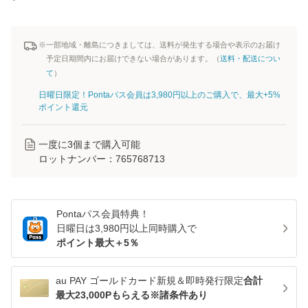
※一部地域・離島につきましては、送料が発生する場合や表示のお届け
予定日期間内にお届けできない場合があります。（
送料・配送につい
て
）
日曜日限定！Pontaパス会員は3,980円以上のご購入で、最大+5%
ポイント還元
一度に
3
個まで購入可能
ロットナンバー：
765768713
Pontaパス
会員特典！
日曜日は
3,980
円以上同時購入で
ポイント最大＋
5
％
au PAY ゴールドカード新規＆即時発行限定
合計
最大23,000Pもらえる※諸条件あり