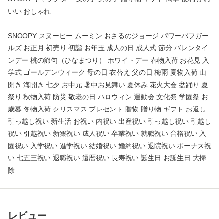
いい おしゃれ
SNOOPY スヌーピー ムーミン おさるのジョージ パワーパフガー
ルズ お正月 初売り 初詣 お年玉 成人の日 成人式 節分 バレンタイ
ンデー 桃の節句（ひなまつり） ホワイトデー 春物入荷 お花見 入
学式 ゴールデンウィーク 母の日 衣替え 父の日 梅雨 夏物入荷 山
開き 海開き 七夕 お中元 暑中お見舞い 夏休み 花火大会 盆踊り 夏
祭り 秋物入荷 防災 敬老の日 ハロウィン 運動会 文化祭 学園祭 お
歳暮 冬物入荷 クリスマス プレゼント 贈物 贈り物 ギフト お返し
引っ越し祝い 新生活 お祝い 内祝い 出産祝い 引っ越し祝い 引越し
祝い 引越祝い 新築祝い 成人祝い 卒業祝い 就職祝い 合格祝い 入
園祝い 入学祝い 進学祝い 結婚祝い 婚約祝い 退院祝い ボーナス祝
い 七五三祝い 退職祝い 還暦祝い 長寿祝い 誕生日 お誕生日 大掃
除
レビュー