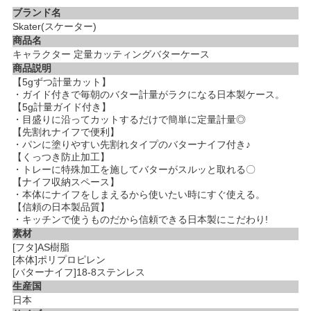
ブランド名
Skater(スケーター)
商品名
キャラクター 定量カッティングバターケース
商品説明
【5gずつ計量カット】
・ガイド付きで毎朝のバター計量がラクになる日本製ケース。
【5g計量ガイド付き】
・目盛りに沿ってカットするだけで簡単に定量計量◎
【先割れナイフで便利】
・パンに塗りやすい先割れタイプのバターナイフ付き♪
【くっつき防止加工】
・トレーに特殊加工を施してバターがスルッと取れる〇
【ナイフ収納スペース】
・本体にナイフをしまえるから使いたい時にすぐ使える。
【信頼の日本製品質】
・キッチンで使うものだから信頼できる日本製にこだわり!
素材
[フタ]AS樹脂
[本体]ポリプロピレン
[バターナイフ]18-8ステンレス
生産国
日本