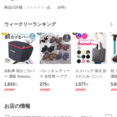
商品の評価：
-
点
(0件)
ウィークリーランキング
1
2
3
4
自転車 前かごカバ
バレッタ レディー
エコバッグ 保冷 折
杖
ー 通販 Kawasumi
ス 女性用 ヘアアク
りたたみ コンパク
通販
カワスミ 前カゴカ
セサリー リボン ラ
ト 通販 エコバック
杖 
1,633
275
1,577
5,9
円
円
円
バー バスケット カ
インストーン キラ
アニマル柄 エコ バ
本杖
送料無料
送料無料
送料無料
送料
バー 自転車用 かご
キラ 髪飾り まとめ
ック 大容量 ファス
イプ
自転車用 かご カゴ
髪 ヘアアレンジ か
ナー付き マチ広 マ
縮式
カバー 前 Keia＋
わいい
チ付き 折り畳み 軽
杖先
お店の情報
かわ
量
デ