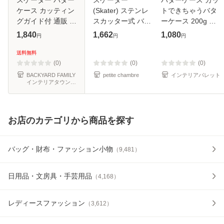
ケース カッティン
(Skater) ステンレ
トできちゃうバタ
グガイド付 通販 日
スカッター式 バタ
ーケース 200g （
本製 バター容器 バ
ーケース 200g用
バター容器 バター
1,840
1,662
1,080
円
円
円
ター ケース ガイド
専用バターナイフ
保存 バター入れ 保
付き ナイフ付き カ
付き 日本製
存容器 カット キッ
送料無料
ット 5g skater
BTG2DXNN-A
チン 収納 バター
(0)
(0)
(0)
BTG1N
保存 ケ
BACKYARD FAMILY
petite chambre
インテリアパレット
インテリアタウン
au PAY マーケット
店
お店のカテゴリから商品を探す
バッグ・財布・ファッション小物
（
9,481
）
日用品・文房具・手芸用品
（
4,168
）
レディースファッション
（
3,612
）