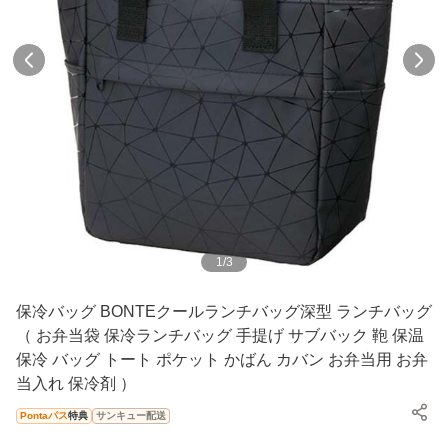
1
/
3
保冷バッグ BONTEクールランチバッグ深型 ランチバッグ
（ お弁当袋 保冷ランチバッグ 手提げ サブバック 鞄 保温
保冷 バッグ トート ポケット かばん カバン お弁当用 お弁
当入れ 保冷剤 ）
Pontaパス
特典
サンキュー配送