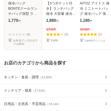
保冷バッグ
【3つポケット付
AITOZ アイトス 保
BONTEクールラン
き】ランチバッグ
冷 ミニトートバッ
チバッグ深型 ラン
保冷 大容量 保冷バ
グ 保冷バッグ 保温
チバッグ （ お弁当
ッグ 縦長 大きめ
miffy ミッフィー
1,770
1,880
1,180
円
円
円
袋 保冷ランチバッ
小さめ 弁当袋 マチ
マチ ランチバッグ
グ 手提げ サブバッ
広い 保冷ポーチ 大
ランチトート お弁
送料無料
送料無料
ク 鞄 保温 保冷 バ
人 子供 保冷ランチ
当 小さめ 保冷ポー
(0)
(5)
(2)
ッグ トート ポ
バッグ
チ 通
お弁当グッズのカラ
EWIN
Lansh(ランシュ)
フルBOX
お店のカテゴリから商品を探す
キッチン・食器・調理
（
31,809
）
インテリア・寝具
（
27,628
）
日用品・文房具・手芸用品
（
16,144
）