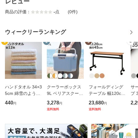
レビュー
商品の評価：
-
点
(0件)
ウィークリーランキング
1
2
3
4
ハンドタオル 34×3
クーラーボックス
フォールディング
サ
5cm 綿雪のような
9L ベリアスクーラ
テーブル 幅120cm
プ 
タオル ベルベット
ー ハードタイプ （
奥行き45cm キャ
フ
440
3,278
23,680
2,2
円
円
円
カラー （ タオル
保冷 クーラーBOX
スター付き 折りた
ス 
送料無料
送料無料
ウォッシュタオル
保冷ボックス クー
たみ （ 法人限定
er
ハンカチタオル ハ
ラーバッグ 冷蔵ボ
テーブル 長机 スタ
マ
ンカチ 洗面タオル
ックス 9リットル
ッキング 会議机 ミ
マグ
綿 コッ
キャン
ーティング
保冷