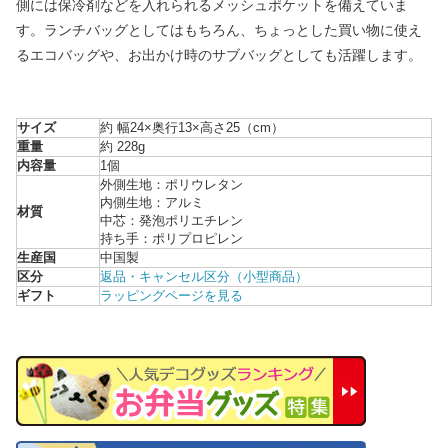
側には保冷剤などを入れられるメッシュポケットを備えていま
す。ランチバッグとしてはもちろん、ちょっとした買い物に使え
るエコバッグや、お出かけ時のサブバッグとしても活躍します。
サイズ
約 幅24×奥行13×高さ25（cm）
重量
約 228g
内容量
1個
外側生地：ポリウレタン
内側生地：アルミ
材質
中芯：発泡ポリエチレン
持ち手：ポリプロピレン
生産国
中国製
区分
返品・キャンセル区分（小型商品）
ギフト
ラッピングページを見る