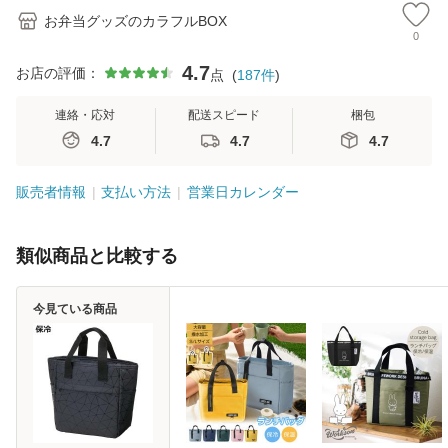
お弁当グッズのカラフルBOX
0
4.7
お店の評価：
点
(
187
件
)
連絡・応対
配送スピード
梱包
4.7
4.7
4.7
販売者情報
支払い方法
営業日カレンダー
類似商品と比較する
今見ている商品