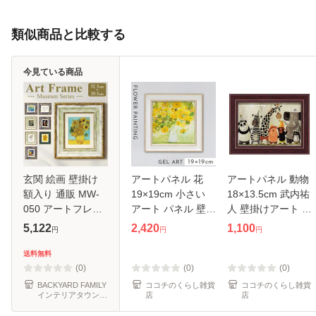
類似商品と比較する
今見ている商品
玄関 絵画 壁掛け
アートパネル 花
アートパネル 動物
額入り 通販 MW-
19×19cm 小さい
18×13.5cm 武内祐
050 アートフレー
アート パネル 壁掛
人 壁掛けアート ア
ム アートパネル ア
け 額入り フレーム
ート パネル 北欧
5,122
2,420
1,100
円
円
円
ートボード アート
付き インテリア 花
壁掛け 卓上 両用
ポスター 名画 作品
の絵 おしゃれ モダ
子供部屋 インテリ
送料無料
壁掛けアート 壁飾
ン 玄関 ファリダ
ア 小さい 絵 かわ
(0)
(0)
(0)
り アート
ザマン
いい お
BACKYARD FAMILY
ココチのくらし雑貨
ココチのくらし雑貨
インテリアタウン
店
店
au PAY マーケット
店