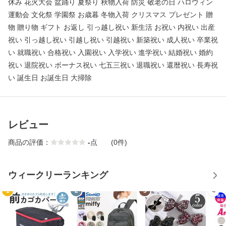
休み 花火大会 盆踊り 夏祭り 秋物入荷 防災 敬老の日 ハロウィン
運動会 文化祭 学園祭 お歳暮 冬物入荷 クリスマス プレゼント 贈
物 贈り物 ギフト お返し 引っ越し祝い 新生活 お祝い 内祝い 出産
祝い 引っ越し祝い 引越し祝い 引越祝い 新築祝い 成人祝い 卒業祝
い 就職祝い 合格祝い 入園祝い 入学祝い 進学祝い 結婚祝い 婚約
祝い 退院祝い ボーナス祝い 七五三祝い 退職祝い 還暦祝い 長寿祝
い 誕生日 お誕生日 大掃除
レビュー
商品の評価：
-
点
(0件)
ウィークリーランキング
1
2
3
4