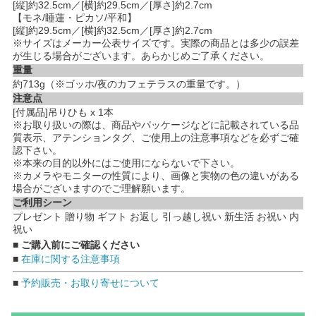
[縦]約32.5cm／[横]約29.5cm／[厚さ]約2.7cm
【モネ/睡蓮・ピカソ/平和】
[縦]約29.5cm／[横]約32.5cm／[厚さ]約2.7cm
※サイズはメーカー公表サイズです。実際の商品とは多少の誤差
が生じる場合がございます。あらかじめご了承ください。
重量
約713g（※ゴッホ/夜のカフェテラスの重量です。）
注意点
[付属品]吊りひも x 1本
※お取り扱いの際は、商品やパッケージなどに記載されている品
質表示、アテンションタグ、ご使用上の注意事項などを必ずご確
認下さい。
※本来の目的以外にはご使用にならないで下さい。
※カメラやモニターの性質により、画像と実物の色の違いがある
場合がございますのでご理解願います。
ご利用シーン
プレゼント 贈り物 ギフト お返し 引っ越し祝い 新生活 お祝い 内
祝い
■ ご購入前にご確認ください
■
在庫に関する注意事項
■
予約販売・お取り寄せについて