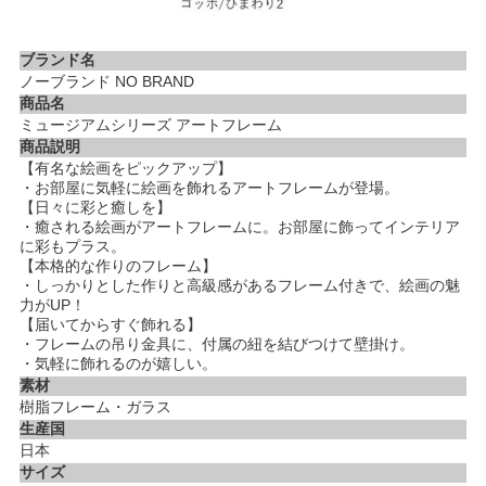
ブランド名
ノーブランド NO BRAND
商品名
ミュージアムシリーズ アートフレーム
商品説明
【有名な絵画をピックアップ】
・お部屋に気軽に絵画を飾れるアートフレームが登場。
【日々に彩と癒しを】
・癒される絵画がアートフレームに。お部屋に飾ってインテリア
に彩もプラス。
【本格的な作りのフレーム】
・しっかりとした作りと高級感があるフレーム付きで、絵画の魅
力がUP！
【届いてからすぐ飾れる】
・フレームの吊り金具に、付属の紐を結びつけて壁掛け。
・気軽に飾れるのが嬉しい。
素材
樹脂フレーム・ガラス
生産国
日本
サイズ