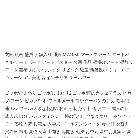
玄関 絵画 壁掛け 額入り 通販 MW-050 アートフレーム アートパ
ネル アートボード アートポスター 名画 作品 壁掛けアート 壁飾り
アート 芸術 おしゃれ シック リビング 寝室 新築祝い ウォールデ
コレーション 美術品 インテリア ユーパワー
ゴッホ/ひまわり ゴッホ/ひまわり2 ゴッホ/夜のカフェテラス ピカ
ソ/ブーケ ピカソ/平和 フェルメール/青いターバンの少女 モネ/睡
蓮 ルノワール/大きな花びんお正月 初売り 初詣 お年玉 成人の日
成人式 節分 バレンタインデー 桃の節句（ひなまつり） ホワイト
デー 春物入荷 お花見 入学式 ゴールデンウィーク 母の日 衣替え
父の日 梅雨 夏物入荷 山開き 海開き 七夕 お中元 暑中お見舞い 夏