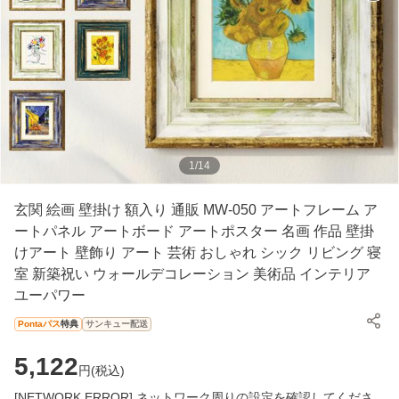
1
/
14
玄関 絵画 壁掛け 額入り 通販 MW-050 アートフレーム ア
ートパネル アートボード アートポスター 名画 作品 壁掛
けアート 壁飾り アート 芸術 おしゃれ シック リビング 寝
室 新築祝い ウォールデコレーション 美術品 インテリア
ユーパワー
Pontaパス
特典
サンキュー配送
5,122
円(
税込
)
[NETWORK ERROR] ネットワーク周りの設定を確認してくださ