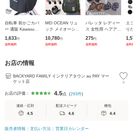
自転車 前かごカバ
MEI OCEAN リュ
バレッタ レディー
エコ
ー 通販 Kawasumi
ック メイオーシャ
ス 女性用 ヘアアク
り
カワスミ 前カゴカ
ン 6206 通販 リュ
セサリー リボン ラ
ト 
1,633
10,780
275
1,5
円
円
円
バー バスケット カ
ックサック バック
インストーン キラ
アニ
送料無料
送料無料
送料無料
送料
バー 自転車用 かご
パック デイパック
キラ 髪飾り まとめ
ック
自転車用 かご カゴ
レディース メンズ
髪 ヘアアレンジ か
ナー
カバー 前 Keia＋
大人 女子 通学 通
わいい
チ付
お店の情報
かわ
勤 黒 ブラ
量
BACKYARD FAMILY インテリアタウン au PAY マー
ケット店
0
4.5
お店の評価：
点
(
293
件
)
連絡・応対
配送スピード
梱包
4.5
4.6
4.4
販売者情報
支払い方法
営業日カレンダー