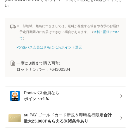
い
※一部地域・離島につきましては、送料が発生する場合や表示のお届け
予定日期間内にお届けできない場合があります。（
送料・配送につい
て
）
Pontaパス会員はさらに+1%ポイント還元
一度に
3
個まで購入可能
ロットナンバー：
764300384
Pontaパス
会員なら
ポイント+
1
％
au PAY ゴールドカード新規＆即時発行限定
合計
最大23,000Pもらえる※諸条件あり