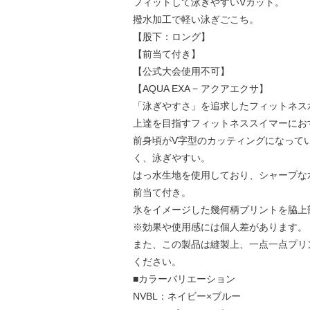
フィットして泳ぎやすいVカット。
撥水加工で軽い泳ぎごこち。
【股下：ロング】
【前当て付き】
【公式大会使用不可】
【AQUA EXA − アクアエクサ】
「泳ぎやすさ」を追求したフィットネス水着
上達を目指すフィットネススイマーにお
前身頃がV字型のカッティングになって
く、泳ぎやすい。
はっ水生地を使用しており、シャープな
前当て付き。
氷をイメージした幾何柄プリントを脇上
※効果や使用感には個人差があります。
また、この製品は縫製上、一点一点プリ
ください。
■カラーバリエーション
NVBL：ネイビー×ブルー