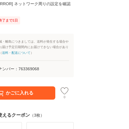
K ERROR] ネットワーク周りの設定を確認
終了まで
1
日
域・離島につきましては、送料が発生する場合や
お届け予定日期間内にお届けできない場合があり
（
送料・配送について
）
ナンバー：
763369068
かごに入れる
0
使えるクーポン
（
3
枚）