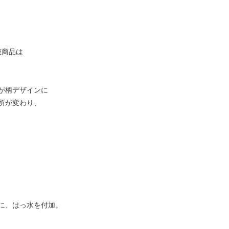
載商品は
が柄デザインに
所が変わり、
に、はっ水を付加。
】