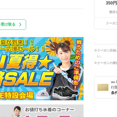
350
円
獲得
クーポ
を受け取る
クーポン詳細
い。
クーポンの獲
a
行
条