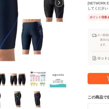
[NETWOR
してください
ポイント増量
※一部地
表示の
ます。
ロット
この商品で