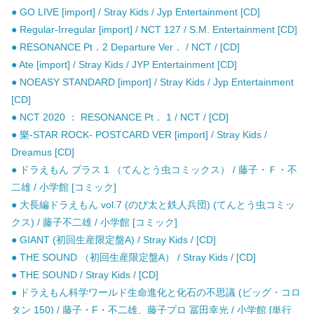
● GO LIVE [import] / Stray Kids / Jyp Entertainment [CD]
● Regular-Irregular [import] / NCT 127 / S.M. Entertainment [CD]
● RESONANCE Pt．2 Departure Ver． / NCT / [CD]
● Ate [import] / Stray Kids / JYP Entertainment [CD]
● NOEASY STANDARD [import] / Stray Kids / Jyp Entertainment
[CD]
● NCT 2020 ： RESONANCE Pt． 1 / NCT / [CD]
● 樂-STAR ROCK- POSTCARD VER [import] / Stray Kids /
Dreamus [CD]
● ドラえもん プラス 1 （てんとう虫コミックス） / 藤子・Ｆ・不
二雄 / 小学館 [コミック]
● 大長編ドラえもん vol.7 (のび太と鉄人兵団) (てんとう虫コミッ
クス) / 藤子不二雄 / 小学館 [コミック]
● GIANT (初回生産限定盤A) / Stray Kids / [CD]
● THE SOUND （初回生産限定盤A） / Stray Kids / [CD]
● THE SOUND / Stray Kids / [CD]
● ドラえもん科学ワールド生命進化と化石の不思議 (ビッグ・コロ
タン 150) / 藤子・F・不二雄、藤子プロ 冨田幸光 / 小学館 [単行