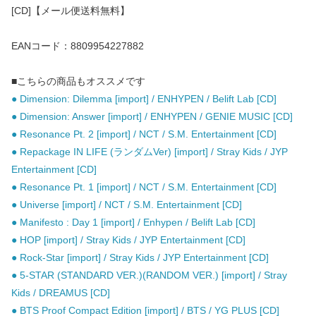
[CD]【メール便送料無料】
EANコード：8809954227882
■こちらの商品もオススメです
● Dimension: Dilemma [import] / ENHYPEN / Belift Lab [CD]
● Dimension: Answer [import] / ENHYPEN / GENIE MUSIC [CD]
● Resonance Pt. 2 [import] / NCT / S.M. Entertainment [CD]
● Repackage IN LIFE (ランダムVer) [import] / Stray Kids / JYP
Entertainment [CD]
● Resonance Pt. 1 [import] / NCT / S.M. Entertainment [CD]
● Universe [import] / NCT / S.M. Entertainment [CD]
● Manifesto : Day 1 [import] / Enhypen / Belift Lab [CD]
● HOP [import] / Stray Kids / JYP Entertainment [CD]
● Rock-Star [import] / Stray Kids / JYP Entertainment [CD]
● 5-STAR (STANDARD VER.)(RANDOM VER.) [import] / Stray
Kids / DREAMUS [CD]
● BTS Proof Compact Edition [import] / BTS / YG PLUS [CD]