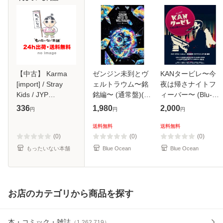
【中古】 Karma
ゼンジン未到とヴ
KANタービレ〜今
[import] / Stray
ェルトラウム〜銘
夜は帰さナイトフ
Kids / JYP
銘編〜 (通常盤)(2
ィーバー〜 (Blu-
Entertainment
枚組) [DVD]
ray)
336
1,980
2,000
円
円
円
[CD]【メール便送
料無料】
送料無料
送料無料
(0)
(0)
(0)
もったいない本舗
Blue Ocean
Blue Ocean
お店のカテゴリから商品を探す
本・コミック・雑誌
（
1,262,719
）