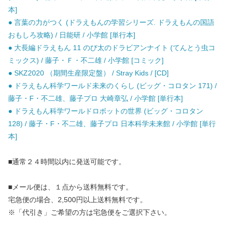
本]
● 言葉の力がつく (ドラえもんの学習シリーズ. ドラえもんの国語
おもしろ攻略) / 日能研 / 小学館 [単行本]
● 大長編ドラえもん 11 のび太のドラビアンナイト (てんとう虫コ
ミックス) / 藤子・Ｆ・不二雄 / 小学館 [コミック]
● SKZ2020 （期間生産限定盤） / Stray Kids / [CD]
● ドラえもん科学ワールド未来のくらし (ビッグ・コロタン 171) /
藤子・F・不二雄、藤子プロ 大崎章弘 / 小学館 [単行本]
● ドラえもん科学ワールドロボットの世界 (ビッグ・コロタン
128) / 藤子・F・不二雄、藤子プロ 日本科学未来館 / 小学館 [単行
本]
■通常２４時間以内に発送可能です。
■メール便は、１点から送料無料です。
宅急便の場合、2,500円以上送料無料です。
※「代引き」ご希望の方は宅急便をご選択下さい。