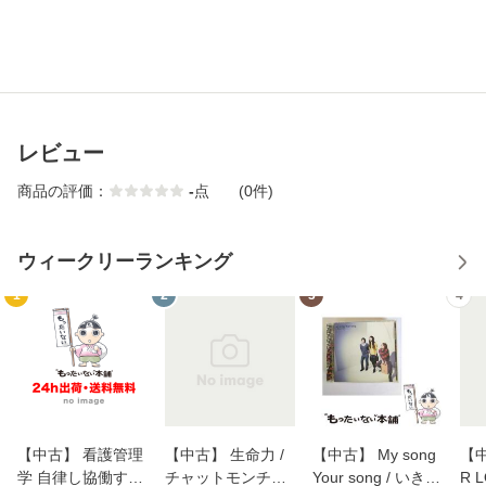
レビュー
商品の評価：
-
点
(0件)
ウィークリーランキング
1
2
3
4
【中古】 看護管理
【中古】 生命力 /
【中古】 My song
【中
学 自律し協働する
チャットモンチー /
Your song / いきも
R 