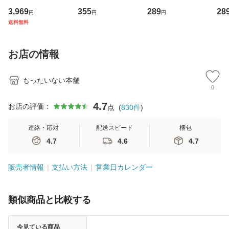
専門職の看護マネ
キューンレコード
のがかり / [CD]
産限
3,969
355
289
28
円
円
円
ジメントスキル 改
[CD]【メール便送
【メール便送料無
翔太
送料無料
訂第3版 (看護学テ
料無料】
料】
[C
キストNiCE) / 手島
料
恵 藤本幸三 / 南江
お店の情報
堂 [単行
もったいない本舗
0
4.7
お店の評価：
点
(
830
件
)
連絡・応対
配送スピード
梱包
4.7
4.6
4.7
販売者情報
支払い方法
営業日カレンダー
類似商品と比較する
今見ている商品