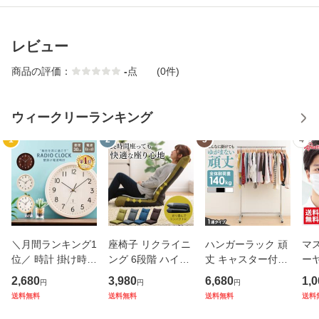
レビュー
商品の評価：
-
点
(0件)
ウィークリーランキング
1
2
3
4
＼月間ランキング1
座椅子 リクライニ
ハンガーラック 頑
マ
位／ 時計 掛け時計
ング 6段階 ハイバ
丈 キャスター付き
ーヤ
壁掛け 電波 電波時
ック 1人掛け 折り
おしゃれ パイプハ
ー
2,680
3,980
6,680
1,0
円
円
円
計 北欧 おしゃれ
たたみ コンパクト
ンガー シングル 伸
り大
送料無料
送料無料
送料無料
送料
木目 リビング 30c
厚さ 約11cm ウレ
縮 高さ117〜182c
枚入