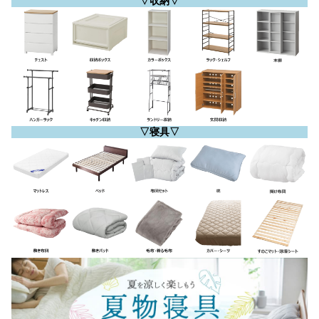
▽収納▽
▽寝具▽