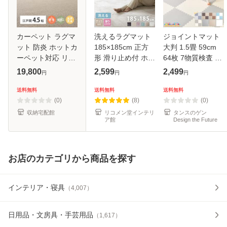
カーペット ラグマ
洗えるラグマット
ジョイントマット
ット 防炎 ホットカ
185×185cm 正方
大判 1.5畳 59cm
ーペット対応 リビ
形 滑り止め付 ホッ
64枚 7物質検査 1
ング 天然ウール
トカーペット対応
級防音 サイドパー
19,800
2,599
2,499
円
円
円
100％の防炎カー
床暖房対応 北欧 モ
ツ付 単色 PE ジョ
ペットカーペット
ダン おしゃれ オー
イント 赤ちゃん フ
送料無料
送料無料
送料無料
オペラ 江戸間 4.5
ルシーズン ウォッ
ロアマット プレイ
(0)
(8)
(0)
畳 600023545
シャブル
マット 防
収納宅配館
リコメン堂インテリ
タンスのゲン
ア館
Design the Future
お店のカテゴリから商品を探す
インテリア・寝具
（
4,007
）
日用品・文房具・手芸用品
（
1,617
）