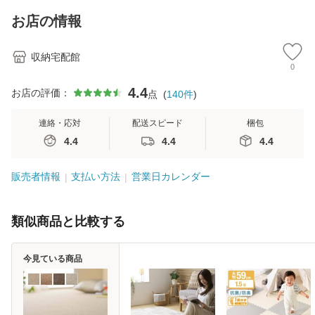
m 壁掛け時計 PW
タンフォーム 程よ
m 無段階調節可 洋
ア
CRR-30-C時計 ウ
い弾力 シンプル こ
服掛け スタンド コ
プリ
お店の情報
ォールクロ
たつ リ
ート掛
った
収納宅配館
0
4.4
お店の評価：
点
(
140
件
)
連絡・応対
配送スピード
梱包
4.4
4.4
4.4
販売者情報
支払い方法
営業日カレンダー
類似商品と比較する
今見ている商品