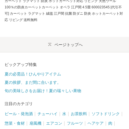
カーペット ラグマット 防炎 ホットカーペット対応 リビング 天然ウール
100％の防炎カーペットカーペット オペラ 江戸間 4.5畳 600023545 [代引不
可] カーペット ラグマット 絨毯 江戸間 抗菌 防ダニ 防炎 ホットカーペット対
応 リビング 送料無料
ページトップへ
ピックアップ特集
夏の必需品！ひんやりアイテム
夏の挨拶、まだ間に合います。
旬の美味しさをお届け！夏の瑞々しい果物
注目のカテゴリ
ビール・発泡酒
チューハイ
水
お茶飲料
ソフトドリンク
惣菜・食材
扇風機
エアコン
フルーツ
ヘアケア
肉