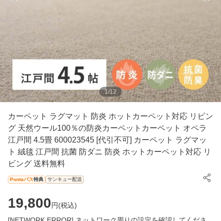
1
/
12
カーペット ラグマット 防炎 ホットカーペット対応 リビン
グ 天然ウール100％の防炎カーペットカーペット オペラ
江戸間 4.5畳 600023545 [代引不可] カーペット ラグマッ
ト 絨毯 江戸間 抗菌 防ダニ 防炎 ホットカーペット対応 リ
ビング 送料無料
Pontaパス
特典
サンキュー配送
19,800
円(
税込
)
[NETWORK ERROR] ネットワーク周りの設定を確認してくださ