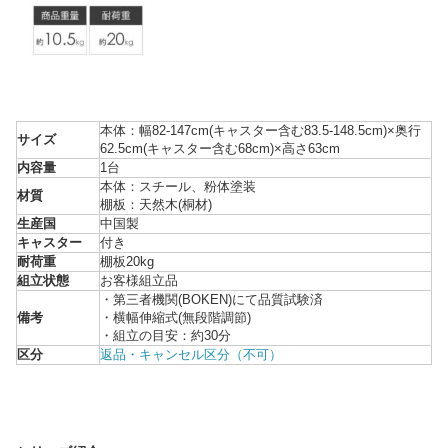
本体：幅82-147cm(キャスター含む83.5-148.5cm)×奥行
サイズ
62.5cm(キャスター含む68cm)×高さ63cm
内容量
1台
本体：スチール、粉体塗装
材質
棚板：天然木(桐材)
生産国
中国製
キャスター
付き
耐荷重
棚板20kg
組立状態
お客様組立品
・第三者機関(BOKEN)にて品質試験済
備考
・横幅伸縮式(無段階調節)
・組立の目安：約30分
区分
返品・キャンセル区分（不可）