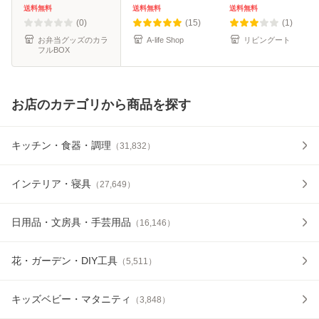
布団 シングル 収納
2段 収納 布団 ふと
伸びるん棚 （ 棚
送料無料
送料無料
送料無料
寝具 ラック 台 ワ
ん 整理 棚 アイデ
ラック 収納 押入れ
(0)
(15)
(1)
ゴン 収
ア
収納 収納棚 伸縮
お弁当グッズのカラ
A-life Shop
リビングート
フルBOX
お店のカテゴリから商品を探す
キッチン・食器・調理
（
31,832
）
インテリア・寝具
（
27,649
）
日用品・文房具・手芸用品
（
16,146
）
花・ガーデン・DIY工具
（
5,511
）
キッズベビー・マタニティ
（
3,848
）