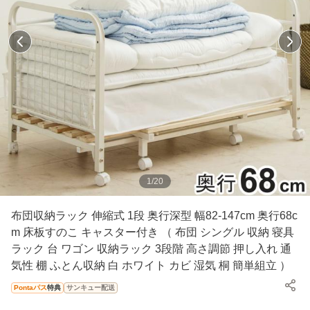
1
/
20
布団収納ラック 伸縮式 1段 奥行深型 幅82-147cm 奥行68c
m 床板すのこ キャスター付き （ 布団 シングル 収納 寝具
ラック 台 ワゴン 収納ラック 3段階 高さ調節 押し入れ 通
気性 棚 ふとん収納 白 ホワイト カビ 湿気 桐 簡単組立 ）
Pontaパス
特典
サンキュー配送