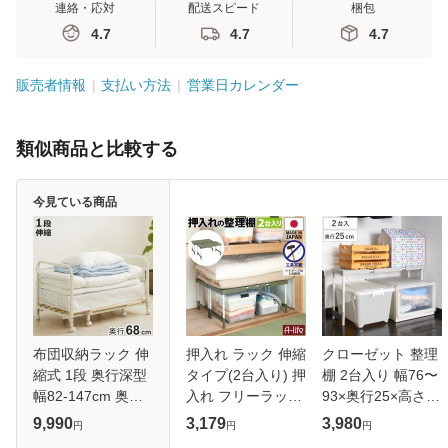
連絡・応対
配送スピード
梱包
4.7
4.7
4.7
販売者情報
支払い方法
営業日カレンダー
類似商品と比較する
今見ている商品
布団収納ラック 伸
押入れ ラック 伸縮
クローゼット 整理
縮式 1段 奥行深型
タイプ(2台入り) 押
棚 2台入り 幅76〜
幅82-147cm 奥行
入れ フリーラック
93×奥行25×高さ
68cm 床板すのこ
クローゼット 押入
36・38・40・
9,990
3,179
3,980
円
円
円
キャスター付き （
れ収納 収納 整理棚
43cm ピタッ！と