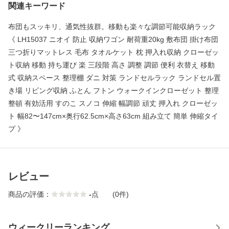
関連キーワード
布団もスッキリ、通気性抜群。移動も楽々な調節可能収納ラック
《 LH15037 ニオイ 防止 収納ワゴン 耐荷重20kg 敷布団 掛け布団
三つ折りマットレス 毛布 タオルケット 枕 押入れ収納 クローゼッ
ト収納 移動 持ち運び 楽 三段階 高さ 調整 調節 便利 衣替え 移動
式 収納スペース 整理棚 ダニ 対策 ランドセルラック ランドセル置
き場 リビング収納 ふとん フトン ウォークインクローゼット 整理
整頓 有効活用 すのこ スノコ 伸縮 幅調節 頑丈 押入れ クローゼッ
ト 幅82〜147cm×奥行62.5cm×高さ63cm 組み立て 簡単 伸縮タイ
プ 》
レビュー
商品の評価：
-
点
(0件)
ウィークリーランキング