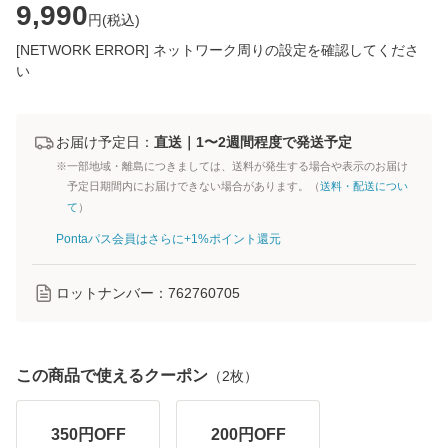
9,990
円(
税込
)
[NETWORK ERROR] ネットワーク周りの設定を確認してくださ
い
お届け予定日：
直送｜1〜2週間程度で発送予定
※一部地域・離島につきましては、送料が発生する場合や表示のお届け
予定日期間内にお届けできない場合があります。（
送料・配送につい
て
）
Pontaパス会員はさらに+1%ポイント還元
ロットナンバー：
762760705
この商品で使えるクーポン
（
2
枚）
350
円OFF
200
円OFF