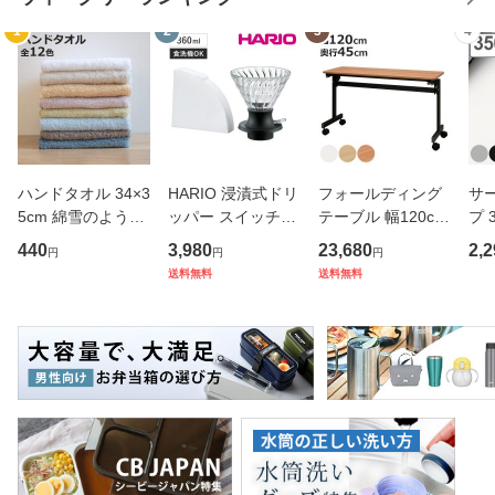
1
2
3
4
ハンドタオル 34×3
HARIO 浸漬式ドリ
フォールディング
サ
5cm 綿雪のような
ッパー スイッチ36
テーブル 幅120cm
プ 
タオル ベルベット
0 （ ハリオ コーヒ
奥行き45cm キャ
フ
440
3,980
23,680
2,2
円
円
円
カラー （ タオル
ー ドリッパー ペー
スター付き 折りた
ス 
送料無料
送料無料
ウォッシュタオル
パー付き 360ml 耐
たみ （ 法人限定
er
ハンカチタオル ハ
熱ガラス 食洗機対
テーブル 長机 スタ
マ
ンカチ 洗面タオル
応 おしゃれ シンプ
ッキング 会議机 ミ
マグ
綿 コッ
ル ハン
ーティング
保冷