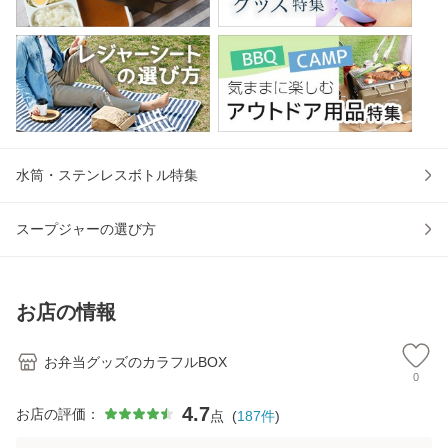
水筒・ステンレスボトル特集
スープジャーの選び方
お店の情報
お弁当グッズのカラフルBOX
0
4.7
お店の評価：
点
(
187
件
)