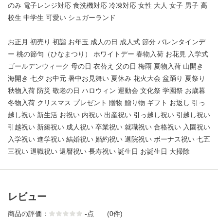
のみ 電子レンジ対応 食洗機対応 冷凍対応 女性 大人 女子 男子 高
校生 中学生 可愛い シュガーランド
お正月 初売り 初詣 お年玉 成人の日 成人式 節分 バレンタインデ
ー 桃の節句（ひなまつり） ホワイトデー 春物入荷 お花見 入学式
ゴールデンウィーク 母の日 衣替え 父の日 梅雨 夏物入荷 山開き
海開き 七夕 お中元 暑中お見舞い 夏休み 花火大会 盆踊り 夏祭り
秋物入荷 防災 敬老の日 ハロウィン 運動会 文化祭 学園祭 お歳暮
冬物入荷 クリスマス プレゼント 贈物 贈り物 ギフト お返し 引っ
越し祝い 新生活 お祝い 内祝い 出産祝い 引っ越し祝い 引越し祝い
引越祝い 新築祝い 成人祝い 卒業祝い 就職祝い 合格祝い 入園祝い
入学祝い 進学祝い 結婚祝い 婚約祝い 退院祝い ボーナス祝い 七五
三祝い 退職祝い 還暦祝い 長寿祝い 誕生日 お誕生日 大掃除
レビュー
商品の評価：
-
点
(0件)