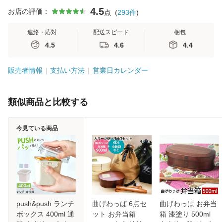
4.5
お店の評価：
点
(
293
件
)
連絡・応対
配送スピード
梱包
4.5
4.6
4.4
販売者情報
支払い方法
営業日カレンダー
類似商品と比較する
今見ている商品
push&push ランチ
曲げわっぱ 6点セ
曲げわっぱ お弁当
ボックス 400ml 通
ット お弁当箱
箱 漆塗り 500ml