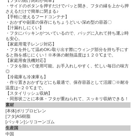
【フタの開け閉めが簡単】
・サイドのボタンを押すだけでパッと開き、フタの縁を上から押
さえるだけで簡単に閉まる♪
【手軽に使えるフードコンテナ】
・おかずや副菜の保存にもちょうどいい深め型の容器〇
【汁漏れしにくい】
・フタにパッキンがついているので、バッグに入れて持ち運ぶ時
も安心。
【家庭用電子レンジ対応】
・フタを外して温めOK♪取り出す際にウィング部分を持ち手にす
ると熱を感じにくい！※本体の耐熱温度は１２０℃まで。
【家庭用食洗機対応】
・フタを除いて使用可能。お手入れしやすく、忙しい毎日の味方
◎
【冷蔵庫も冷凍庫も】
・作り置きおかずなどにも最適で、保存容器として活躍〇※耐冷
温度は−２０℃まで。
【スタイリッシュ収納】
・同形状ごとに本体・フタが重ねられて、スッキリ収納できる！
素材
[本体]ポリプロピレン
[フタ]AS樹脂
[パッキン]シリコーンゴム
生産国
中国