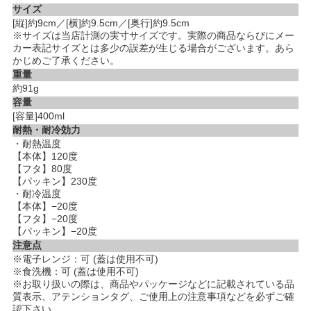
サイズ
[縦]約9cm／[横]約9.5cm／[奥行]約9.5cm
※サイズは当店計測の実寸サイズです。実際の商品ならびにメー
カー表記サイズとは多少の誤差が生じる場合がございます。あら
かじめご了承ください。
重量
約91g
容量
[容量]400ml
耐熱・耐冷効力
・耐熱温度
【本体】120度
【フタ】80度
【パッキン】230度
・耐冷温度
【本体】−20度
【フタ】−20度
【パッキン】−20度
注意点
※電子レンジ：可 (蓋は使用不可)
※食洗機：可 (蓋は使用不可)
※お取り扱いの際は、商品やパッケージなどに記載されている品
質表示、アテンションタグ、ご使用上の注意事項などを必ずご確
認下さい。