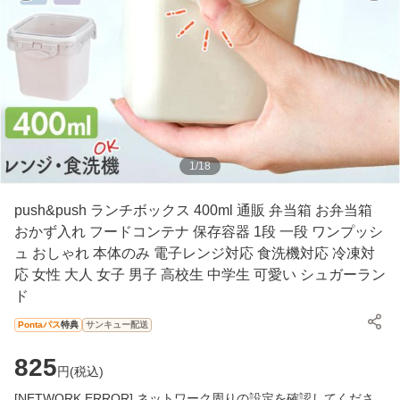
1
/
18
push&push ランチボックス 400ml 通販 弁当箱 お弁当箱
おかず入れ フードコンテナ 保存容器 1段 一段 ワンプッシ
ュ おしゃれ 本体のみ 電子レンジ対応 食洗機対応 冷凍対
応 女性 大人 女子 男子 高校生 中学生 可愛い シュガーラン
ド
Pontaパス
特典
サンキュー配送
825
円(
税込
)
[NETWORK ERROR] ネットワーク周りの設定を確認してくださ