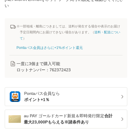
い
※一部地域・離島につきましては、送料が発生する場合や表示のお届け
予定日期間内にお届けできない場合があります。（
送料・配送につい
て
）
Pontaパス会員はさらに+1%ポイント還元
一度に
3
個まで購入可能
ロットナンバー：
762372423
Pontaパス
会員なら
ポイント+
1
％
au PAY ゴールドカード新規＆即時発行限定
合計
最大23,000Pもらえる※諸条件あり