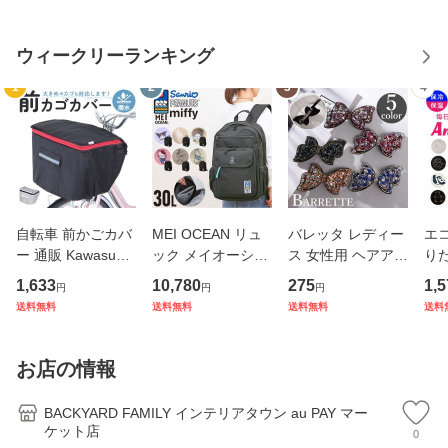
ウィークリーランキング
1
2
3
4
自転車 前かごカバ
MEI OCEAN リュ
バレッタ レディー
エコ
ー 通販 Kawasumi
ック メイオーシャ
ス 女性用 ヘアアク
り
カワスミ 前カゴカ
ン 6206 通販 リュ
セサリー リボン ラ
ト 
1,633
10,780
275
1,5
円
円
円
バー バスケット カ
ックサック バック
インストーン キラ
アニ
送料無料
送料無料
送料無料
送料
バー 自転車用 かご
パック デイパック
キラ 髪飾り まとめ
ック
自転車用 かご カゴ
レディース メンズ
髪 ヘアアレンジ か
ナー
カバー 前 Keia＋
大人 女子 通学 通
わいい
チ付
お店の情報
かわ
勤 黒 ブラ
量
BACKYARD FAMILY インテリアタウン au PAY マー
ケット店
0