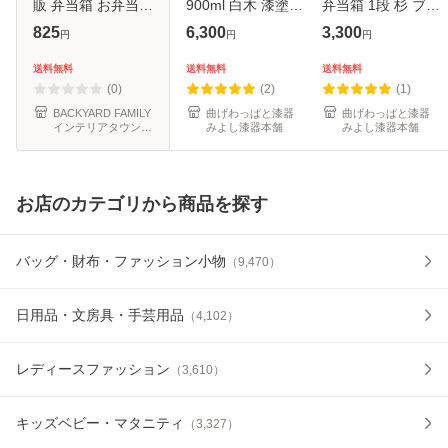
販 弁当箱 お弁当箱
900ml 白木 漆塗り
弁当箱 1段 杉 ブラ
おかず入れ フード
小判型 弁当箱 1段
ウン 茶 お弁当箱
825
6,300
3,300
円
円
円
コンテナ 保存容器
杉 曲げわっぱ弁当
まげわっぱ 和風 男
1段 一段 ワンプッ
箱 まげわっぱ ラン
子 女子 大人 子供
送料無料
送料無料
送料無料
シュ おしゃれ 本体
チボックス お箸 箸
女の子 男の子 小判
(0)
(2)
(1)
のみ
箱 保冷ラ
型 お
BACKYARD FAMILY
曲げわっぱと漆器
曲げわっぱと漆器
インテリアタウン
みよし漆器本舗
みよし漆器本舗
au PAY マーケット
店
お店のカテゴリから商品を探す
バッグ・財布・ファッション小物
（
9,470
）
日用品・文房具・手芸用品
（
4,102
）
レディースファッション
（
3,610
）
キッズベビー・マタニティ
（
3,327
）