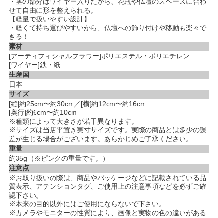
・茎の部分はワイヤー入りだから、花瓶や仏壇のスペースに合わ
せて自由に形を整えられる。
【軽量で扱いやすい設計】
・軽くて持ち運びやすいから、仏壇への飾り付けや移動も楽々で
きる！
素材
[アーティフィシャルフラワー]ポリエステル・ポリエチレン
[ワイヤー]鉄・紙
生産国
日本
サイズ
[縦]約25cm〜約30cm／[横]約12cm〜約16cm
[奥行]約6cm〜約10cm
※種類によって大きさが若干異なります。
※サイズは当店平置き実寸サイズです。実際の商品とは多少の誤
差が生じる場合がございます。あらかじめご了承ください。
重量
約35g（※ピンクの重量です。）
注意点
※お取り扱いの際は、商品やパッケージなどに記載されている品
質表示、アテンションタグ、ご使用上の注意事項などを必ずご確
認下さい。
※本来の目的以外にはご使用にならないで下さい。
※カメラやモニターの性質により、画像と実物の色の違いがある