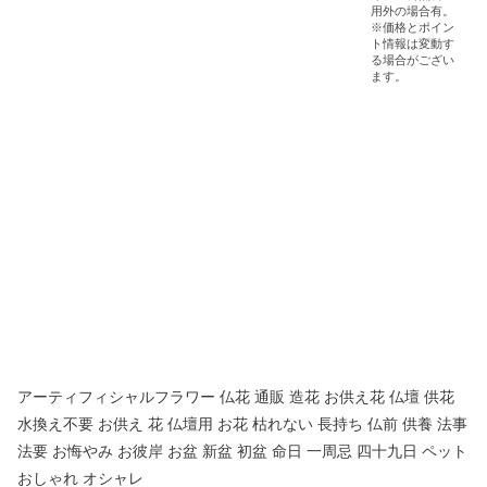
アーティフィシャルフラワー 仏花 通販 造花 お供え花 仏壇 供花
水換え不要 お供え 花 仏壇用 お花 枯れない 長持ち 仏前 供養 法事
法要 お悔やみ お彼岸 お盆 新盆 初盆 命日 一周忌 四十九日 ペット
おしゃれ オシャレ