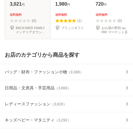
仏壇 供花 水換え不
初盆 新盆 ソープフ
用 【仏膳】【お
3,021
1,980
720
円
円
円
要 お供え 花 仏壇
ラワー 誕生日 お供
膳】【霊供膳】
用 お花 枯れない
え 花 仏様 お悔や
【霊具膳】【精進
送料無料
送料無料
送料無料
長持ち 仏前 供養
み アレンジメント
料理】【お供え】
(0)
(1)
(0)
法事 法
お盆
【お盆】【お】彼
BACKYARD FAMILY
ブリッジギフト
お仏壇の野田 au
インテリアタウン
PAY マーケット店
au PAY マーケット
店
お店のカテゴリから商品を探す
バッグ・財布・ファッション小物
（
9,388
）
日用品・文房具・手芸用品
（
3,866
）
レディースファッション
（
3,620
）
キッズベビー・マタニティ
（
3,292
）