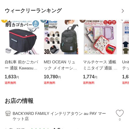
ウィークリーランキング
1
2
3
4
自転車 前かごカバ
MEI OCEAN リュ
マルチケース 通帳
Uni
ー 通販 Kawasumi
ック メイオーシャ
ミニタイプ 通販 母
テ
カワスミ 前カゴカ
ン 6206 通販 リュ
子手帳ケース お薬
シャ
1,633
10,780
1,774
1,6
円
円
円
バー バスケット カ
ックサック バック
手帳 ポーチ 通帳ケ
半
送料無料
送料無料
送料無料
送料
バー 自転車用 かご
パック デイパック
ース 通帳入れ ファ
ラ
自転車用 かご カゴ
レディース メンズ
スナー キャラクタ
ラ
カバー 前 Keia＋
大人 女子 通学 通
ー かわいい おしゃ
ャツ
お店の情報
かわ
勤 黒 ブラ
れ
イ 
BACKYARD FAMILY インテリアタウン au PAY マー
ケット店
0