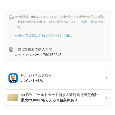
※一部地域・離島につきましては、送料が発生する場合や表示のお届け
予定日期間内にお届けできない場合があります。（
送料・配送につい
て
）
Pontaパス会員はさらに+1%ポイント還元
一度に
3
個まで購入可能
ロットナンバー：
760162948
Pontaパス
会員なら
ポイント+
1
％
au PAY ゴールドカード新規＆即時発行限定
合計
最大23,000Pもらえる※諸条件あり