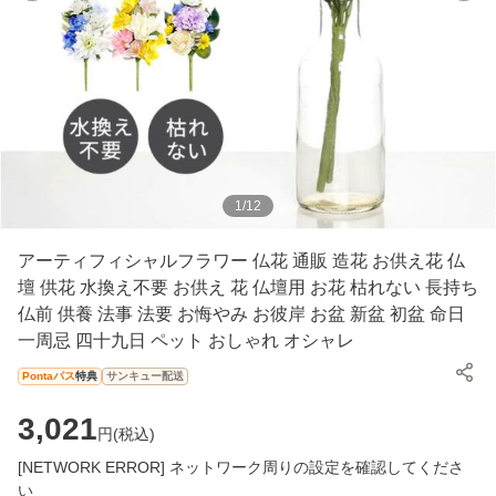
1
/
12
アーティフィシャルフラワー 仏花 通販 造花 お供え花 仏
壇 供花 水換え不要 お供え 花 仏壇用 お花 枯れない 長持ち
仏前 供養 法事 法要 お悔やみ お彼岸 お盆 新盆 初盆 命日
一周忌 四十九日 ペット おしゃれ オシャレ
Pontaパス
特典
サンキュー配送
3,021
円(
税込
)
[NETWORK ERROR] ネットワーク周りの設定を確認してくださ
い