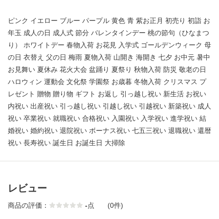
ピンク イエロー ブルー パープル 黄色 青 紫お正月 初売り 初詣 お
年玉 成人の日 成人式 節分 バレンタインデー 桃の節句（ひなまつ
り） ホワイトデー 春物入荷 お花見 入学式 ゴールデンウィーク 母
の日 衣替え 父の日 梅雨 夏物入荷 山開き 海開き 七夕 お中元 暑中
お見舞い 夏休み 花火大会 盆踊り 夏祭り 秋物入荷 防災 敬老の日
ハロウィン 運動会 文化祭 学園祭 お歳暮 冬物入荷 クリスマス プ
レゼント 贈物 贈り物 ギフト お返し 引っ越し祝い 新生活 お祝い
内祝い 出産祝い 引っ越し祝い 引越し祝い 引越祝い 新築祝い 成人
祝い 卒業祝い 就職祝い 合格祝い 入園祝い 入学祝い 進学祝い 結
婚祝い 婚約祝い 退院祝い ボーナス祝い 七五三祝い 退職祝い 還暦
祝い 長寿祝い 誕生日 お誕生日 大掃除
レビュー
商品の評価：
-
点
(0件)