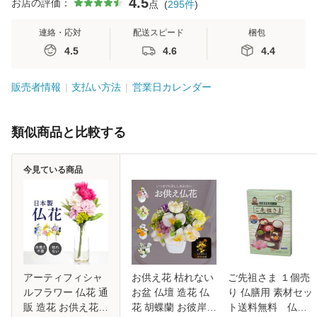
4.5
お店の評価：
点
(
295
件
)
連絡・応対
配送スピード
梱包
4.5
4.6
4.4
販売者情報
支払い方法
営業日カレンダー
類似商品と比較する
今見ている商品
アーティフィシャ
お供え花 枯れない
ご先祖さま １個売
ルフラワー 仏花 通
お盆 仏壇 造花 仏
り 仏膳用 素材セッ
販 造花 お供え花
花 胡蝶蘭 お彼岸
ト送料無料 仏膳