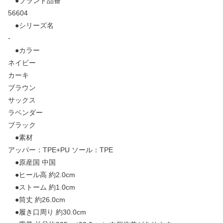
●ブランド品番
56604
●シリーズ名
-
●カラー
ネイビー
カーキ
ブラウン
サックス
ラベンダー
ブラック
●素材
アッパー：TPE+PU ソール：TPE
●原産国 中国
●ヒール高 約2.0cm
●ストーム 約1.0cm
●筒丈 約26.0cm
●履き口周り 約30.0cm