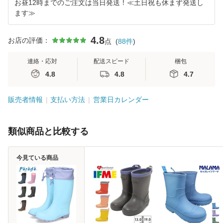
お昼12時までのご注文は当日発送！≪土日祝も休まず発送し
ます≫
4.8
お店の評価：
点
(
88
件
)
連絡・応対
配送スピード
梱包
4.8
4.8
4.7
販売者情報
支払い方法
営業日カレンダー
類似商品と比較する
今見ている商品