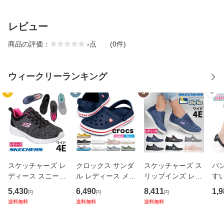
レビュー
商品の評価：
-
点
(0件)
ウィークリーランキング
1
2
3
4
スケッチャーズ レ
クロックス サンダ
スケッチャーズ ス
パン
ディース スニーカ
ル レディース メン
リップインズ レデ
すい
ー 靴 ダイナマイト
ズ クロックバンド
ィース サミッツ 幅
ちん
5,430
6,490
8,411
1,9
円
円
円
2.0 イン ア フラッ
クロッグ Crocban
広 4E ダズリング
ーマル 
送料無料
送料無料
送料無料
シュ 12965W ワイ
d Clog 11016 おし
ヘイズ 149937W
3E
ド幅 ゴム紐 紐なし
ゃれ 柔らかい スポ
スリッポン スニー
Rom