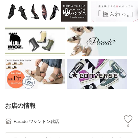
SKECHERS Dyna
ーツサンダル アウ
カー 靴 ワイド幅
黒
might 2.0
トドア
ゆったり 履
ス
お店の情報
Parade ワシントン靴店
0