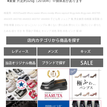
●重量 片足約325g（20.0cm）※個体差があります
検索用：#2025aw66 #func-water #func-noslip #func-wproof #cgy-kids #cgy-rain 483765
484305 483766 484663 483767 484969 子ども用 ジュニア 靴 男女兼用 幼稚園 保育園 小
学校 軽量 かわいい かっこいい シンプル 痛くない 滑り止め 滑りにくい 脱げにくい 折りた
ためる 絞り 付き 冬 雪遊び 田植え キャンプ 紺色 茶色 水色 ピンク 紫 緑