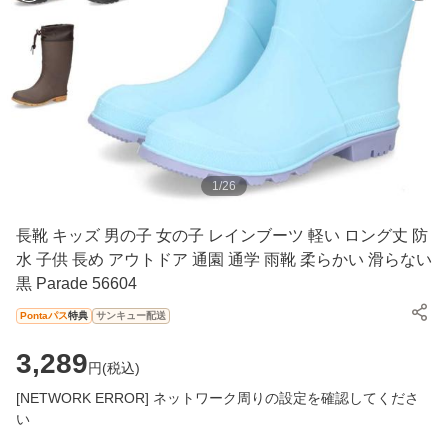
1
/
26
長靴 キッズ 男の子 女の子 レインブーツ 軽い ロング丈 防
水 子供 長め アウトドア 通園 通学 雨靴 柔らかい 滑らない
黒 Parade 56604
Pontaパス
特典
サンキュー配送
3,289
円(
税込
)
[NETWORK ERROR] ネットワーク周りの設定を確認してくださ
い