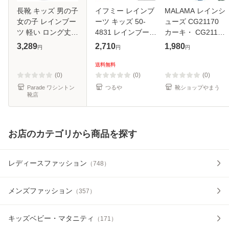
長靴 キッズ 男の子
イフミー レインブ
MALAMA レインシ
女の子 レインブー
ーツ キッズ 50-
ューズ CG21170
ツ 軽い ロング丈
4831 レインブーツ
カーキ・ CG21171
防水 子供 長め ア
新作 IFME
ブルー・CG21172
3,289
2,710
1,980
円
円
円
ウトドア 通園 通学
パープル 20cm〜
雨靴 柔らかい 滑ら
23cm キッズ ジュ
送料無料
ない 黒 Parade
ニア レインブーツ
(0)
(0)
(0)
56604
長靴 雨靴 冬靴
Parade ワシントン
つるや
靴ショップやまう
靴店
お店のカテゴリから商品を探す
レディースファッション
（
748
）
メンズファッション
（
357
）
キッズベビー・マタニティ
（
171
）