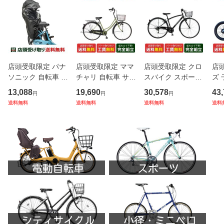
店頭受取限定 パナ
店頭受取限定 ママ
店頭受取限定 クロ
店
ソニック 自転車 チ
チャリ 自転車 サイ
スバイク スポーツ
ズ 
ャイルドシートカ
クルスポット 26イ
自転車 サードバイ
転車
13,088
19,690
30,578
43
円
円
円
バー Panasonic チ
ンチ カスタネット
クス スーパーソニ
イ
送料無料
送料無料
送料無料
送料
ャイルドシート
26 [CS-CAS26A]
ック 27インチ 202
ク 
（後用）レインカ
6 THIRDBIKES SU
Bi
バー NAR187 ブラ
PERSONIC TOWN
BIK
ック
6段変速 [TB-24
KO 