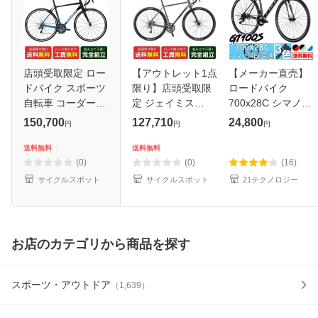
店頭受取限定 ロー
【アウトレット1点
【メーカー直売】
ドバイク スポーツ
限り】店頭受取限
ロードバイク
自転車 コーダーブ
定 ジェイミス
700x28C シマノ14
ルーム ファーナ
JAMIS
段変速搭載 キャリ
150,700
127,710
24,800
円
円
円
SL1 2026 Khodaa
RENEGADE S5 レ
パーブレーキ 自転
Bloom FARNA SL1
ネゲード S5 ロー
車 送料無料
送料無料
送料無料
20段変速 [26
ドバイク スポーツ
GT100S
(0)
(0)
(16)
FARNA SL1-H]
自転車 700C 18段
21technology
サイクルスポット
サイクルスポット
21テクノロジー
変速 [RENEGA
お店のカテゴリから商品を探す
スポーツ・アウトドア
（
1,639
）