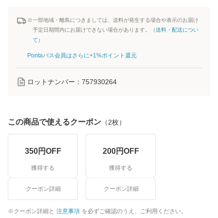
※一部地域・離島につきましては、送料が発生する場合や表示のお届け
予定日期間内にお届けできない場合があります。（
送料・配送につい
て
）
Pontaパス会員はさらに+1%ポイント還元
ロットナンバー：
757930264
この商品で使えるクーポン
（
2
枚）
350
円OFF
200
円OFF
獲得する
獲得する
クーポン詳細
クーポン詳細
クーポン詳細と
注意事項
を必ずご確認のうえ、ご利用ください。