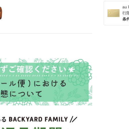
a
行
条