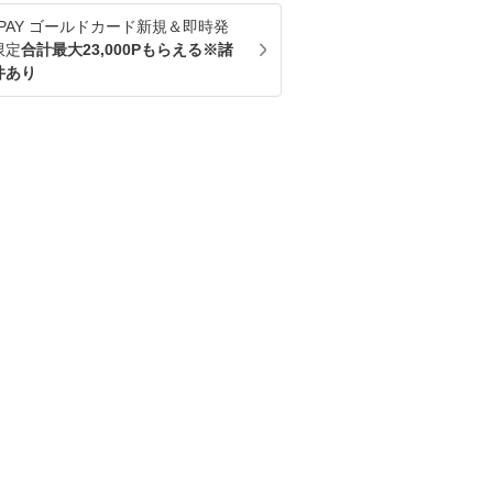
u PAY ゴールドカード新規＆即時発
限定
合計最大23,000Pもらえる※諸
件あり