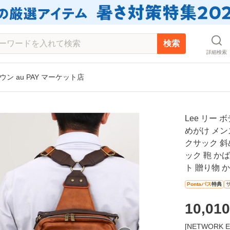
検索
詳細検索
タウン au PAY マーケット店
Lee リー 
めがけ メン
クサック 斜
ック 鞄 か
ト 贈り物 
Pontaパス
特典
10,010
[NETWOR