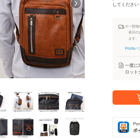
してください
※一部地
表示の
ます。
Pont
一度に
ロット
Po
ポ