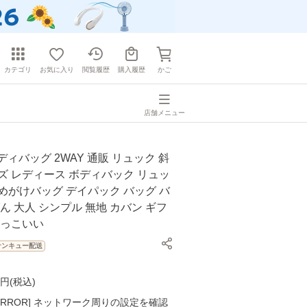
カテゴリ
お気に入り
閲覧履歴
購入履歴
かご
店舗メニュー
ボディバッグ 2WAY 通販 リュック 斜
ズ レディース ボディバック リュッ
めがけバッグ デイパック バッグ バ
ばん 大人 シンプル 無地 カバン ギフ
かっこいい
サンキュー配送
円(
税込
)
K ERROR] ネットワーク周りの設定を確認