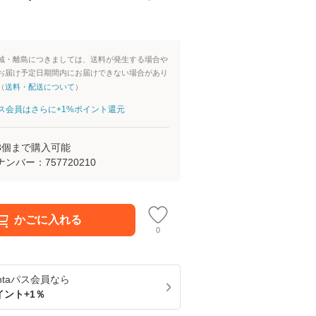
域・離島につきましては、送料が発生する場合や
お届け予定日期間内にお届けできない場合があり
（
送料・配送について
）
aパス会員はさらに+1%ポイント還元
3
個まで購入可能
ナンバー：
757720210
かごに入れる
0
ntaパス
会員なら
イント+
1
％