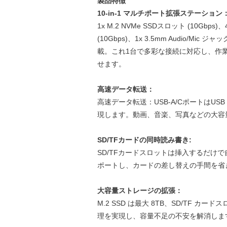
製品特徴
10-in-1 マルチポート拡張ステーション
1x M.2 NVMe SSDスロット (10Gbps)、4x 
(10Gbps)、1x 3.5mm Audio/Mic ジ
載。これ1台で多彩な接続に対応し、作
せます。
高速データ転送：
高速データ転送：USB-A/CポートはUSB 
現します。動画、音楽、写真などの大容
SD/TFカードの同時読み書き:
SD/TFカードスロットは挿入するだけ
ポートし、カードの差し替えの手間を省
大容量ストレージの拡張：
M.2 SSD は最大 8TB、SD/TF カ
理を実現し、容量不足の不安を解消しま