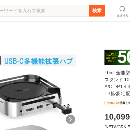
検索
詳細検索
10in1全能型 
スタンド 10
A/C DP1.4 
TB拡張 宅
Pontaパス
特典
10,099
[NETWOR