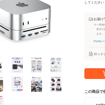
してください
お届け
※一部地
表示の
ます。
Pont
ロット
この商品で