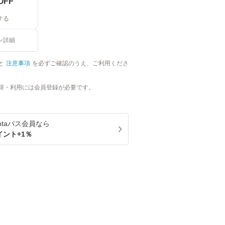
OFF
する
ン詳細
と
注意事項
を必ずご確認のうえ、ご利用くださ
得・利用には会員登録が必要です。
ntaパス
会員なら
イント+
1
％