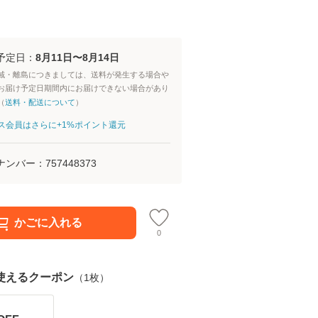
予定日：
8月11日〜8月14日
域・離島につきましては、送料が発生する場合や
お届け予定日期間内にお届けできない場合があり
（
送料・配送について
）
aパス会員はさらに+1%ポイント還元
ナンバー：
757448373
かごに入れる
0
使えるクーポン
（
1
枚）