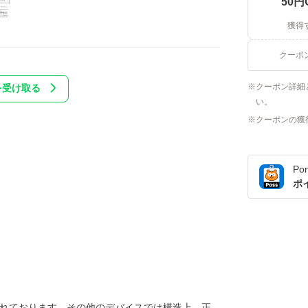
50
円
獲得
クーポ
クーポン詳細
を受け取る
い。
クーポンの獲
Po
ポ
けに設計されております。その他のデバイスでは構造上、正