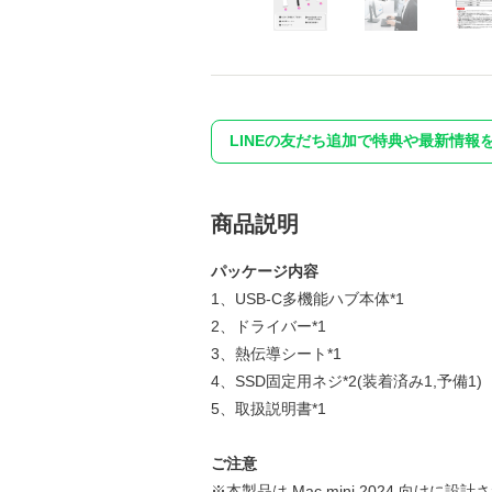
LINEの友だち追加で特典や最新情報
商品説明
パッケージ内容
1、USB-C多機能ハブ本体*1
2、ドライバー*1
3、熱伝導シート*1
4、SSD固定用ネジ*2(装着済み1,予備1)
5、取扱説明書*1
ご注意
※本製品は Mac mini 2024 向