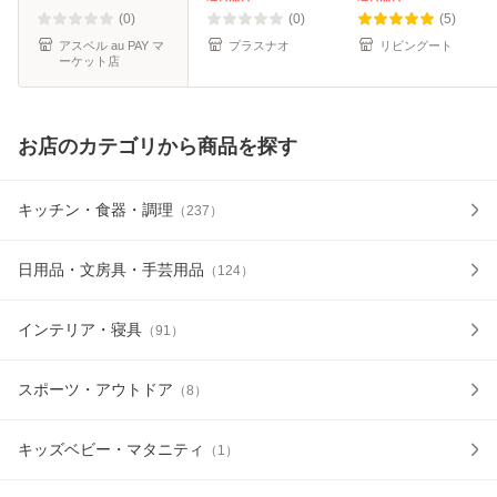
フィルムフック 【
耐熱 断熱
リア 透明 製氷カッ
(0)
(0)
(5)
ア
プ 製氷グ
アスベル au PAY マ
プラスナオ
リビングート
ーケット店
お店のカテゴリから商品を探す
キッチン・食器・調理
（
237
）
日用品・文房具・手芸用品
（
124
）
インテリア・寝具
（
91
）
スポーツ・アウトドア
（
8
）
キッズベビー・マタニティ
（
1
）