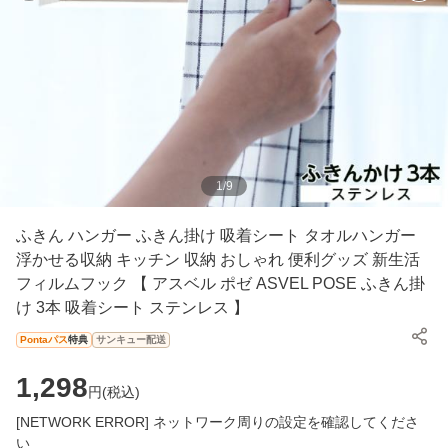
1
/
9
ふきん ハンガー ふきん掛け 吸着シート タオルハンガー
浮かせる収納 キッチン 収納 おしゃれ 便利グッズ 新生活
フィルムフック 【 アスベル ポゼ ASVEL POSE ふきん掛
け 3本 吸着シート ステンレス 】
Pontaパス
特典
サンキュー配送
1,298
円(
税込
)
[NETWORK ERROR] ネットワーク周りの設定を確認してくださ
い