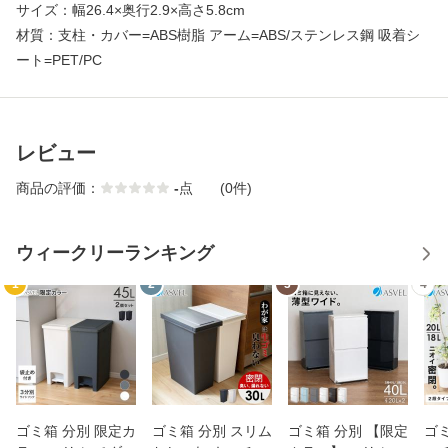
サイズ：幅26.4×奥行2.9×高さ5.8cm
材質：支柱・カバー=ABS樹脂 アーム=ABS/ステンレス鋼 吸着シ
ート=PET/PC
レビュー
商品の評価：
-
点
(0件)
ウィークリーランキング
1
2
3
4
ゴミ箱 分別 限定カ
ゴミ箱 分別 スリム
ゴミ箱 分別 【限定
ゴミ