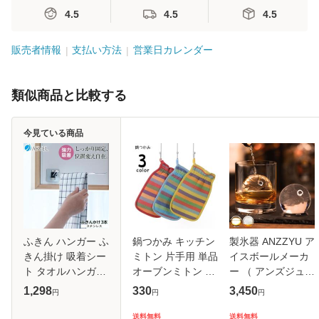
4.5
4.5
4.5
販売者情報
支払い方法
営業日カレンダー
類似商品と比較する
今見ている商品
ふきん ハンガー ふ
鍋つかみ キッチン
製氷器 ANZZYU ア
きん掛け 吸着シー
ミトン 片手用 単品
イスボールメーカ
ト タオルハンガー
オーブンミトン キ
ー （ アンズジュ
浮かせる収納 キッ
ッチングローブ 左
丸氷 製氷皿 氷 こ
1,298
330
3,450
円
円
円
チン 収納 おしゃれ
右兼用 北欧風 台所
おり 丸 製氷 冷凍
便利グッズ 新生活
用品 キッチン用品
庫 丸型 丸い氷 ク
送料無料
送料無料