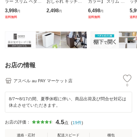
ラー スリム ペダル
おしゃれ キッチン
カラー】 スリム 縦
ッチ
おしゃれ キッチン
ふた付き 縦型 大容
型 2段 おしゃれ キ
カラ
3,998
2,498
6,498
5,9
円
円
円
ふた付き 縦型 大容
量 密閉 ワゴン 30
ッチン ふた付き 2
ム 
送料無料
送料無料
送料
量 ワゴン 45リッ
リットル 30l ダス
分別 大容量 ワゴン
ダル
トル 45l ダストボ
トボックス リビン
40L ダストボック
EL
ックス リビング ご
グ プッシュ ごみ箱
ス リビング ペダル
大容
み箱
新
ご
ゴ
お店の情報
アスベル au PAY マーケット店
0
8/7〜8/17の間、夏季休暇に伴い、商品出荷及び問合せ対応は
休止させていただきます。
4.5
お店の評価：
点
(
19
件
)
連絡・応対
配送スピード
梱包