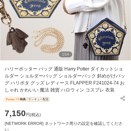
1
/
14
ハリーポッター バッグ 通販 Harry Potter ダイカットショ
ルダー ショルダーバッグ ショルダーバック 斜めがけバッ
グ ハリポタ グッズ レディース FLAPPER F241024-74 お
しゃれ かわいい 魔法 雑貨 ハロウィン コスプレ 衣装
Pontaパス
特典
サンキュー配送
7,150
円(
税込
)
[NETWORK ERROR] ネットワーク周りの設定を確認してくださ
い