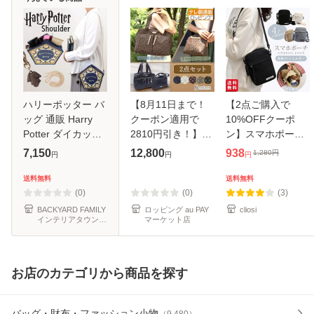
ハリーポッター バ
【8月11日まで！
【2点ご購入で
ッグ 通販 Harry
クーポン適用で
10%OFFクーポ
Potter ダイカット
2810円引き！】ク
ン】スマホポーチ
ショルダー ショル
リスチャン・オリ
キャンバス ショル
7,150
12,800
938
1,280
円
円
円
円
ダーバッグ ショル
ビエ お出かけ応援
ダーバッグ ポシェ
ダーバック 斜めが
企画 超お買い得2
ット スマホショル
送料無料
送料無料
けバッグ ハリポタ
点セット じゅん散
ダー 鞄 レディース
(0)
(0)
(3)
グッズ レ
歩 テレビ朝日 ロ
メンズ ミニバッ
BACKYARD FAMILY
ロッピング au PAY
cliosi
インテリアタウン
マーケット店
au PAY マーケット
店
お店のカテゴリから商品を探す
バッグ・財布・ファッション小物
（
9,480
）