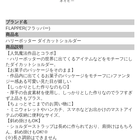
ブランド名
FLAPPER(フラッパー)
商品名
ハリーポッター ダイカットショルダー
商品説明
【人気魔法作品とコラボ】
・ハリーポッターの世界に出てくるアイテムなどをモチーフにし
たダイカットショルダー。
【お菓子のパッケージをそのまま】
・作品内に出てくるお菓子のパッケージをモチーフに♪ファンタ
ジー感ある可愛い見た目が嬉しい
【しっかりとした作りなのも◎】
・厚手の合皮素材を使用し、しっかりとした作りなのでラフすぎ
ず上品さもプラス。
【ちょっとそこまでのお買い物に】
・ミニウォレットやハンカチ、スマホなどお出かけのマストアイ
テムの収納に便利なサイズ。
【斜め掛けもOK】
・ショルダーストラップは長めに作られており、肩掛けはもちろ
ん、斜め掛けもOK!※
(※)長さ調節はできません