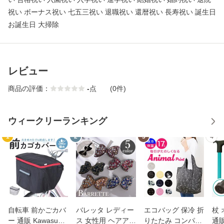
祝い ボーナス祝い 七五三祝い 退職祝い 還暦祝い 長寿祝い 誕生日
お誕生日 大掃除
レビュー
商品の評価：
-
点
(0件)
ウィークリーランキング
1
2
3
4
自転車 前かごカバ
バレッタ レディー
エコバッグ 保冷 折
杖
ー 通販 Kawasumi
ス 女性用 ヘアアク
りたたみ コンパク
通販