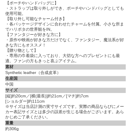
【ポーチやハンドバッグに】
・ストラップは取り外しができ、ポーチやハンドバッグとしても
使用可能。
【取り外し可能なチャーム付き】
・各パッケージデザインに合わせたチャームを付属。小さな所ま
でハリポタの世界観をIN。
【ファンタジーが好きな方に】
・原作や映画が好きな方だけでなく、ファンタジー、魔法系が好
きな方にもオススメ！
【贈り物として】
・専用の巾着袋に入っており、大切な方へのプレゼントにも最
適。ファンの方もきっと喜ぶアイテム。
素材
Synthetic leather（合成皮革）
生産国
中国
サイズ
[縦]約20cm／[横(最長)]約21cm／[マチ]約7cm
[ショルダー]約111cm
※サイズは当店計測の実寸サイズです。実際の商品ならびにメー
カー表記サイズとは多少の誤差が生じる場合がございます。あら
かじめご了承ください。
重量
約306g