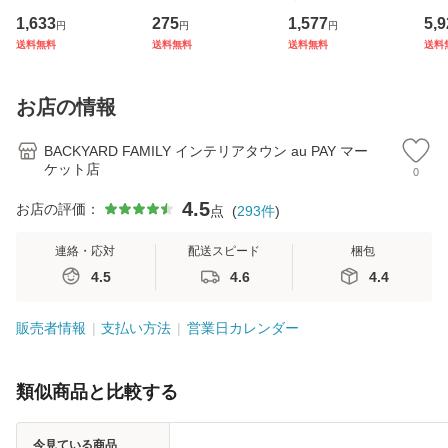
カワスミ 前カゴカ
セサリー リボン ラ
ト 通販 エコバック
杖 
1,633
275
1,577
5,9
円
円
円
バー バスケット カ
インストーン キラ
アニマル柄 エコ バ
本杖
送料無料
送料無料
送料無料
送料
バー 自転車用 かご
キラ 髪飾り まとめ
ック 大容量 ファス
イプ
自転車用 かご カゴ
髪 ヘアアレンジ か
ナー付き マチ広 マ
縮式
カバー 前 Keia＋
わいい
チ付き 折り畳み 軽
杖先
お店の情報
かわ
量
デ
BACKYARD FAMILY インテリアタウン au PAY マー
ケット店
0
4.5
お店の評価：
点
(
293
件
)
連絡・応対
配送スピード
梱包
4.5
4.6
4.4
販売者情報
支払い方法
営業日カレンダー
類似商品と比較する
今見ている商品