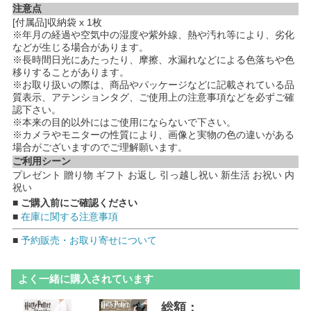
注意点
[付属品]収納袋 x 1枚
※年月の経過や空気中の湿度や紫外線、熱や汚れ等により、劣化
などが生じる場合があります。
※長時間日光にあたったり、摩擦、水漏れなどによる色落ちや色
移りすることがあります。
※お取り扱いの際は、商品やパッケージなどに記載されている品
質表示、アテンションタグ、ご使用上の注意事項などを必ずご確
認下さい。
※本来の目的以外にはご使用にならないで下さい。
※カメラやモニターの性質により、画像と実物の色の違いがある
場合がございますのでご理解願います。
ご利用シーン
プレゼント 贈り物 ギフト お返し 引っ越し祝い 新生活 お祝い 内
祝い
■ ご購入前にご確認ください
■
在庫に関する注意事項
■
予約販売・お取り寄せについて