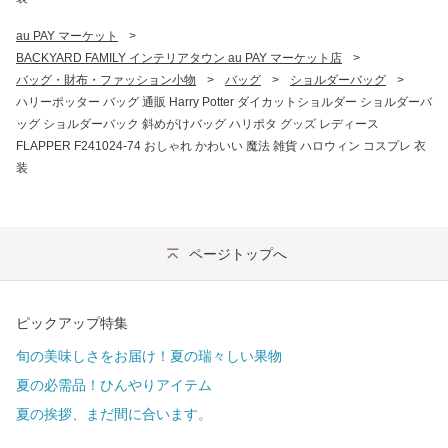
au PAY マーケット
>
BACKYARD FAMILY インテリアタウン au PAY マーケット店
>
バッグ・財布・ファッション小物
>
バッグ
>
ショルダーバッグ
>
ハリーポッター バッグ 通販 Harry Potter ダイカットショルダー ショルダーバ
ッグ ショルダーバック 斜めがけバッグ ハリポタ グッズ レディース
FLAPPER F241024-74 おしゃれ かわいい 魔法 雑貨 ハロウィン コスプレ 衣
装
ページトップへ
ピックアップ特集
旬の美味しさをお届け！夏の瑞々しい果物
夏の必需品！ひんやりアイテム
夏の挨拶、まだ間に合います。