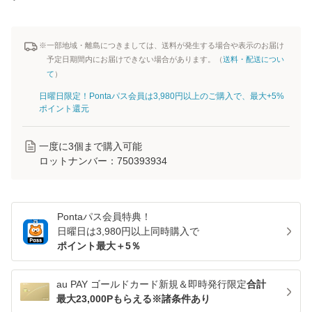
※一部地域・離島につきましては、送料が発生する場合や表示のお届け
予定日期間内にお届けできない場合があります。（
送料・配送につい
て
）
日曜日限定！Pontaパス会員は3,980円以上のご購入で、最大+5%
ポイント還元
一度に
3
個まで購入可能
ロットナンバー：
750393934
Pontaパス
会員特典！
日曜日は
3,980
円以上同時購入で
ポイント最大＋
5
％
au PAY ゴールドカード新規＆即時発行限定
合計
最大23,000Pもらえる※諸条件あり