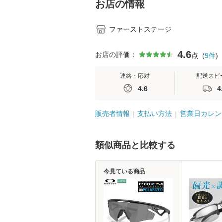
お店の情報
夏小物
ファーストステージ
4.6
お店の評価：
点
(
9
件
)
連絡・応対
配送スピ
4.6
4
販売者情報
支払い方法
営業日カレン
類似商品と比較する
今見ている商品