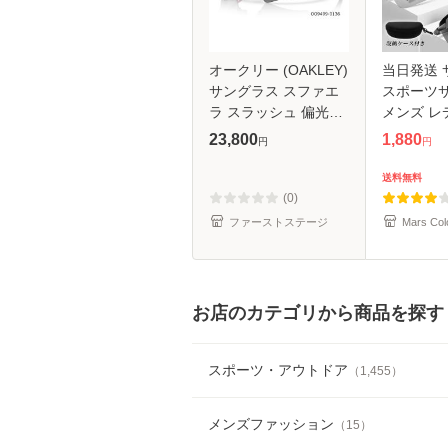
オークリー (OAKLEY)
当日発送 
サングラス スファエ
スポーツ
ラ スラッシュ 偏光レ
メンズ レ
ンズ (Sphaera Slash)
光 調光 
23,800
1,880
円
円
【OO9499-0136】
ス 変色機
(Prizm Black
ス 眼鏡拭き
送料無料
Polarized Lenses) US
カット
(0)
ファーストステージ
Mars Col
お店のカテゴリから商品を探す
スポーツ・アウトドア
（
1,455
）
メンズファッション
（
15
）