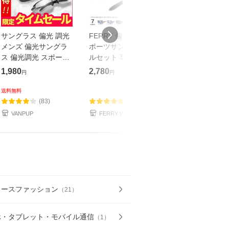
サングラス 偏光 調光
FERRY 偏光レンズ ス
クリップオン 
メンズ 偏光サングラ
ポーツサングラス フ
ングラス 【レ
ス 偏光調光 スポーツ
ルセット 専用交換レ
でポイント10%
サングラス UVカット
ンズ５枚 ユニセック
跳ね上げ式レン
1,980
2,780
3,998
円
円
円
ドライブ 野球 スポー
ス ７カラー スポーツ
い色 メガネに
ツ 釣り 運転 紫外線カ
用 アイウェア 偏光グ
サングラス ラ
送料無料
送料無料
ット ケ
ラス
ラー メラニン
(83)
(40)
(7)
VANPUP
FERRY WEB STORE
鯖江のサングラ
店ヒトミケア
ィースファッション
（
21
）
ホ・タブレット・モバイル通信
（
1
）