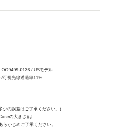
h OO9499-0136 / USモデル
enses/可視光線透過率11%
。多少の誤差はご了承ください。)
 Caseの大きさ)は
あらかじめご了承ください。