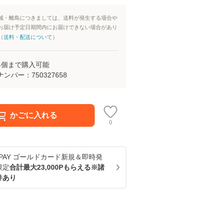
域・離島につきましては、送料が発生する場合や
お届け予定日期間内にお届けできない場合があり
（
送料・配送について
）
4
個まで購入可能
ナンバー：
750327658
かごに入れる
0
u PAY ゴールドカード新規＆即時発
限定
合計最大23,000Pもらえる※諸
件あり