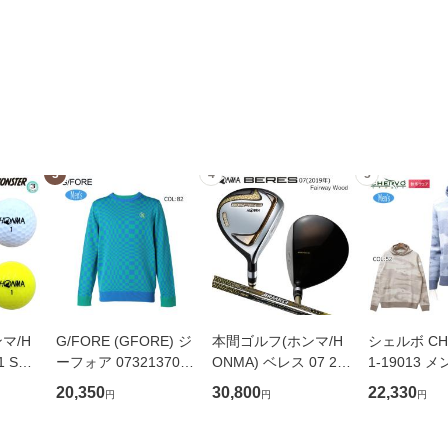
3
4
5
マ/H
G/FORE (GFORE) ジ
本間ゴルフ(ホンマ/H
シェルボ CHE
1 SPE
ーフォア 073213701
ONMA) ベレス 07 20
1-19013 
(スピー
メンズ 薄手 長袖セー
19(BERES 07) フェア
ト セーター
20,350
30,800
22,330
円
円
円
3ピー
ター レーシングチェ
ウェイウッド 右用 ア
フード付き 
 1ダ
ック ゴルフウェア ス
ーマック 47 3Star ★
ェア スポー
ポーツウェア 春秋
★★ カーボンシャフ
秋冬春