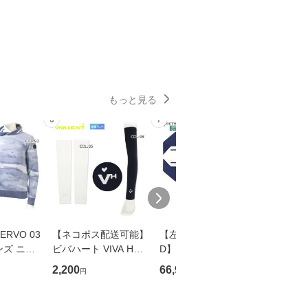
もっと見る
6
7
8
RVO 03
【ネコポス配送可能】
【左用/LEFT HANDE
【左用】
メンズ ニッ
ビバハート VIVA HEA
D】ベティナルディ(B
ャメロン (
 パーカー
RT 013-01203 アーム
ETTINARDI) 2025 ア
AMERO
2,200
66,990
66,000
円
円
円
ゴルフウ
カバー 夏小物
ンチドート SB2 (ANT
タイル 
ツウェア
IDOTE SB2)ゼロトル
2.5 プラ
ク パター 左用 SB2 Z
UDIO S