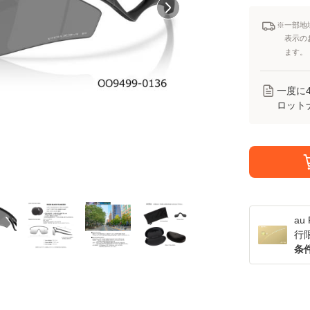
※一部地
表示の
ます。
一度に
ロット
a
行
条