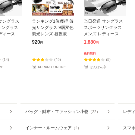
サングラス
ランキング1位獲得 偏
当日発送 サングラス
サングラス
光サングラス 9層変色
スポーツサングラス
ディース 偏
調光レンズ 昼夜兼用
メンズ レディース 偏
偏光サングラ
メンズ スポーツ
光 調光 偏光サングラ
920
1,880
円
円
能 収納ケー
UV400 アルミフレー
ス 変色機能 収納ケー
 軽量 UV
ム 紫外線カット・超
ス 眼鏡拭き 軽量 UV
送料無料
軽量・運転など
カット
(14)
(49)
(5)
or
KURANO-ONLINE
ぽんぽん亭
バッグ・財布・ファッション小物
レデ
（
22
）
インナー・ルームウェア
スマ
（
2
）