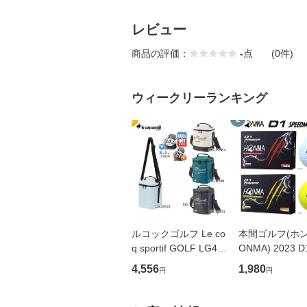
レビュー
商品の評価：
-
点
(0件)
ウィークリーランキング
1
2
ルコックゴルフ Le co
本間ゴルフ(ホン
q sportif GOLF LG4F
ONMA) 2023 D
TT45M 保冷保温 ポー
EDMONSTER 
4,556
1,980
円
円
チ 縦型 カートバッグ
ドモンスター) 
ショルダー付き ゴル
ス ゴルフ ボール
フバッグ ゴルフ用品
ース(12球入)