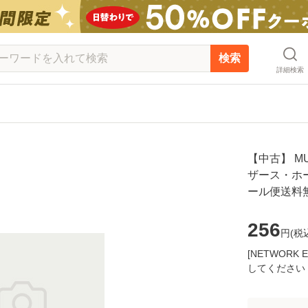
検索
詳細検索
【中古】 MU
ザース・ホー
ール便送料
256
円(
税
[NETWOR
してください