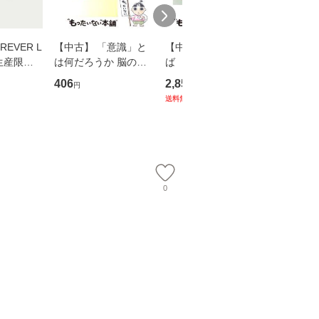
EVER L
【中古】 「意識」と
【中古】 耳をすませ
【中古】
生産限定
は何だろうか 脳の来
ば 〈2枚組〉 [DVD] /
も2時間
翔太×加藤
歴、知覚の錯誤 （講
ブエナ・ビスタ・ホー
めるよう
406
2,852
253
円
円
円
談社現代新書） / 下条
ム・エンターテイメン
計超入門！
送料無料
】
信輔 / 講談社 [新書]
ト [DVD]【メール便送
隆 / 高
【メール便送料無料】
料無料】
（ソフト
【メール
0