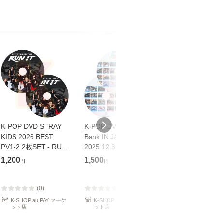
K-POP DVD STRAY
K-POP DVD Music
バッドボーイズ R
KIDS 2026 BEST
Bank IN JAPAN
OR DIE スペ
PV1-2 2枚SET - RUN
2025.12.30 パクボゴ
プライス【Blu-r
IT Do It CEREMONY
ム U-KNOW SYRAY
ウィル・スミス[B
1,200
1,500
1,320
円
円
円
Walkin On Water
KIDS TXT ENHYPEN
ray]【返品種別
JJAM Chk Chk Boom
ITZY IVE ATEEZ NCT
LALALALA S-Class
WISH
(0)
(0)
(0)
CASE 143
BOYNEXTDOOR
K-SHOP au PAY マーケ
K-SHOP au PAY マーケ
Joshin web 
ット店
TWS ZEROBA
ット店
ソフトの専門店