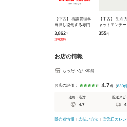
【中古】 看護管理学
【中古】 生命力 
自律し協働する専門職
ャットモンチー 
の看護マネジメントス
ーンレコード [C
3,862
355
円
円
キル 改訂第3版 (看護
【メール便送料
送料無料
学テキストNiCE) / 手
島恵 藤本幸三 / 南江
堂 [単行
お店の情報
もったいない本舗
4.7
お店の評価：
点
(
830
連絡・応対
配送スピ
4.7
4
販売者情報
支払い方法
営業日カレン