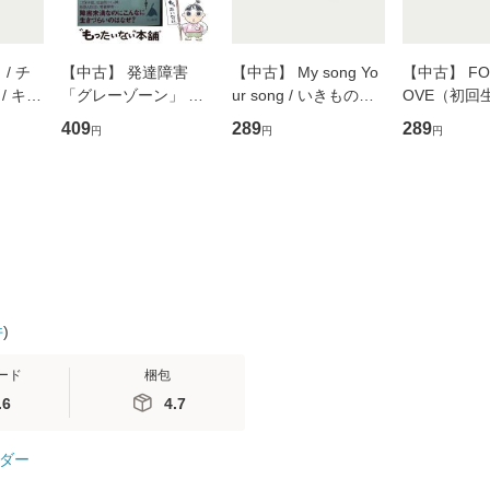
/ チ
【中古】 発達障害
【中古】 My song Yo
【中古】 FOR
/ キュ
「グレーゾーン」 そ
ur song / いきものが
OVE（初回
D]
の正しい理解と克服法
かり / [CD]【メール便
盤） / 清水
409
289
289
円
円
円
無料】
(SB新書 572) / 岡田尊
送料無料】
ミリヤ / [CD]【メール
司 / ＳＢクリエイティ
便送料無料
ブ [新書]【メール便送
料無料】
件
)
ード
梱包
.6
4.7
ダー