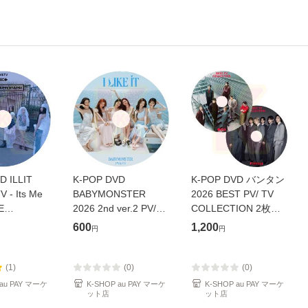
D ILLIT
K-POP DVD
K-POP DVD バンタン
V - Its Me
BABYMONSTER
2026 BEST PV/ TV
E
2026 2nd ver.2 PV/TV
COLLECTION 2枚
E
- I LIKE IT SUGAR
SET - SWIM Yet To
600
1,200
円
円
 Do the
HONEY ICE TEA
Come permission to
mond
CHOOM WE GO UP
dance Butter Life
 Cherish
HOT SAUCE Love In
Goes On Dynamite
(1)
(0)
(0)
Cherish
My Heart DRIP CLIK
ON - K
 au PAY マーケ
K-SHOP au PAY マーケ
K-SHOP au PAY マーケ
-
C
ット店
ット店