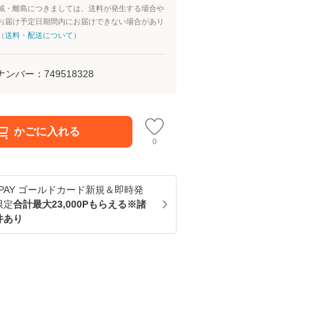
域・離島につきましては、送料が発生する場合や
お届け予定日期間内にお届けできない場合があり
（
送料・配送について
）
ナンバー：
749518328
かごに入れる
0
u PAY ゴールドカード新規＆即時発
限定
合計最大23,000Pもらえる※諸
件あり