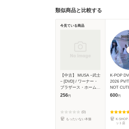
類似商品と比較する
今見ている商品
【中古】 MUSA −武士
K-POP DV
− [DVD] / ワーナー・
2026 PV/T
ブラザース・ホームエ
NOT CUT
ンターテイメント
ANYMOR
256
600
円
円
[DVD]【メール便送料
JELLYOUS
無料】
Dance Al
Chocolate
(0)
Tick-Tack 
もったいない本舗
K-SHOP
Magnetic 
ット店