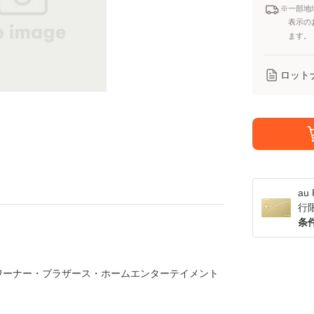
※一部地
表示の
ます。
ロット
a
行
条
D] / ワーナー・ブラザース・ホームエンターテイメント