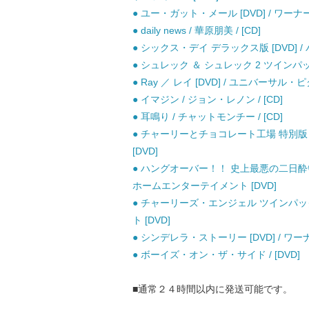
● ユー・ガット・メール [DVD] / ワーナ
● daily news / 華原朋美 / [CD]
● シックス・デイ デラックス版 [DVD] / 
● シュレック ＆ シュレック 2 ツインパッ
● Ray ／ レイ [DVD] / ユニバーサル
● イマジン / ジョン・レノン / [CD]
● 耳鳴り / チャットモンチー / [CD]
● チャーリーとチョコレート工場 特別版 2dis
[DVD]
● ハングオーバー！！ 史上最悪の二日酔い
ホームエンターテイメント [DVD]
● チャーリーズ・エンジェル ツインパック
ト [DVD]
● シンデレラ・ストーリー [DVD] / ワ
● ボーイズ・オン・ザ・サイド / [DVD]
■通常２４時間以内に発送可能です。