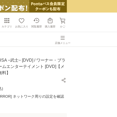
カテゴリ
お気に入り
閲覧履歴
購入履歴
かご
店舗メニュー
SA −武士− [DVD] / ワーナー・ブラ
ムエンターテイメント [DVD]【メ
無料】
込
)
K ERROR] ネットワーク周りの設定を確認