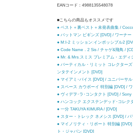
EANコード：4988135548078
■こちらの商品もオススメです
● ベスト＋裏ベスト＋未発表曲集 / Cocco /
● バットマン ビギンズ [DVD] / ワーナ
● M:I-2 ミッション:インポッシブル2 [D
● Code Name．2 Sis / チャゲ&飛鳥 / [CD
● Mr. & Mrs.スミス プレミアム・エディショ
● バーティカル・リミット コレクターズ・
ンタテインメント [DVD]
● マイアミ･バイス [DVD] / ユニバー
● スペース カウボーイ 特別編 [DVD] /
● ヴィデヲ･ラ･コンタクト [DVD] / Sony Mu
● ハンコック エクステンデッド･コレクターズ･エ
● 一分 TAKUYA KIMURA / [DVD]
● スター・トレック ネメシス [DVD] / 
● マイノリティ・リポート 特別編 [DV
ト・ジャパン [DVD]